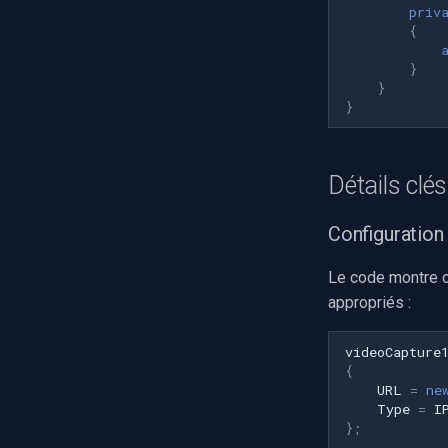
priv
Basler
{
Mobotix
}
Avigilon
}
}
AVTech
LILIN
Zavio
Détails clé
CP Plus
Sanyo
Configuration
BrickCom
Edimax
Le code montre c
Uniview (UNV)
appropriés :
Hanwha Vision
Tiandy
videoCapture
{
EZVIZ
URL
=
ne
Wisenet
Type
=
I
};
Annke