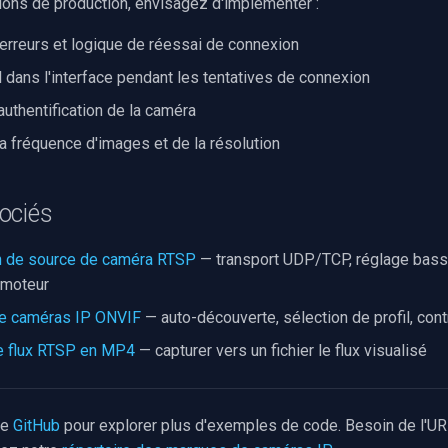
tions de production, envisagez d'implémenter :
erreurs et logique de réessai de connexion
l dans l'interface pendant les tentatives de connexion
authentification de la caméra
la fréquence d'images et de la résolution
ociés
on de source de caméra RTSP
— transport UDP/TCP, réglage bass
 moteur
de caméras IP ONVIF
— auto-découverte, sélection de profil, con
le flux RTSP en MP4
— capturer vers un fichier le flux visualisé
ge
GitHub
pour explorer plus d'exemples de code. Besoin de l'U