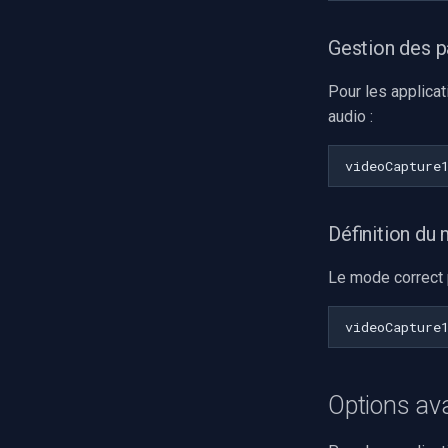
Imou
Wyze
Gestion des p
Aqara
Verkada
Pour les applicat
Rhombus
audio :
Arlo
videoCapture
Eufy Security
Tenda
Mercusys
Définition du
Le mode correct 
videoCapture
Options av