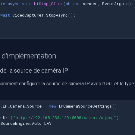
ate
async
void
btStop_Click
(
object
sender
,
EventArgs
e
)
await
videoCapture1
.
StopAsync
();
s d'implémentation
 de la source de caméra IP
omment configurer la source de caméra IP avec l'URL et le type
1
.
IP_Camera_Source
=
new
IPCameraSourceSettings
()
w
Uri
(
"http://192.168.233.129:8000/camera/mjpeg"
),
PSourceEngine
.
Auto_LAV