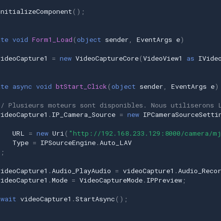
InitializeComponent
();
ate
void
Form1_Load
(
object
sender
,
EventArgs
e
)
videoCapture1
=
new
VideoCaptureCore
(
VideoView1
as
IVide
ate
async
void
btStart_Click
(
object
sender
,
EventArgs
e
)
// Plusieurs moteurs sont disponibles. Nous utiliserons 
videoCapture1
.
IP_Camera_Source
=
new
IPCameraSourceSetti
{
URL
=
new
Uri
(
"http://192.168.233.129:8000/camera/m
Type
=
IPSourceEngine
.
Auto_LAV
};
videoCapture1
.
Audio_PlayAudio
=
videoCapture1
.
Audio_Reco
videoCapture1
.
Mode
=
VideoCaptureMode
.
IPPreview
;
await
videoCapture1
.
StartAsync
();