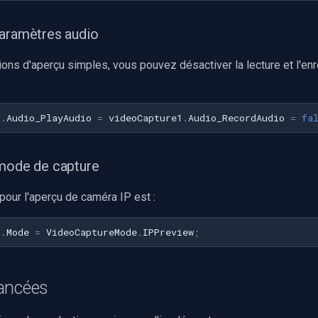
aramètres audio
ions d'aperçu simples, vous pouvez désactiver la lecture et l'en
1
.
Audio_PlayAudio
=
videoCapture1
.
Audio_RecordAudio
=
fa
 mode de capture
pour l'aperçu de caméra IP est :
1
.
Mode
=
VideoCaptureMode
.
IPPreview
;
ancées