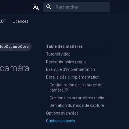
Initialisation de la recherche
English
LUF
Licences
Español
Français
Table des matières
deoCaptureCore
Tutoriel vidéo
Redistribuables requis
e caméra
Exemple d'implémentation
Détails clés d'implémentation
Configuration de la source de
caméra IP
Gestion des paramètres audio
Définition du mode de capture
Options avancées
Guides associés