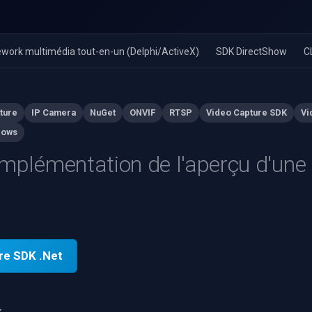
work multimédia tout-en-un (Delphi/ActiveX)
SDK DirectShow
C
ture
IP Camera
NuGet
ONVIF
RTSP
Video Capture SDK
Vi
dows
implémentation de l'aperçu d'un
re SDK .Net