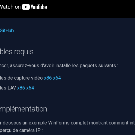
 GitHub
bles requis
er, assurez-vous d'avoir installé les paquets suivants :
les de capture vidéo
x86
x64
bles LAV
x86
x64
implémentation
ci-dessous un exemple WinForms complet montrant comment inté
aperçu de caméra IP :