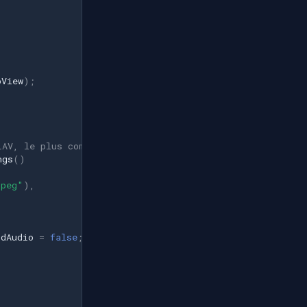
oView
);
LAV, le plus compatible. Pour une lecture RTSP en faible
ngs
()
jpeg"
),
rdAudio
=
false
;