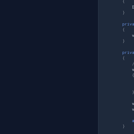
Spécifique à Apple
{
Canon
}
Cisco
Grandstream
priv
{
FLIR / Teledyne
Milesight
}
INSTAR
priv
Zmodo
{
Arecont Vision
JVC
Toshiba
LG
Linksys
LTS
Q-See
Speco Technologies
EverFocus
}
ABUS