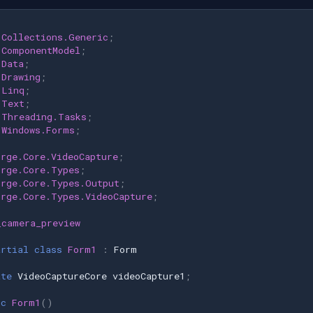
;
.Collections.Generic
;
.ComponentModel
;
.Data
;
.Drawing
;
.Linq
;
.Text
;
.Threading.Tasks
;
.Windows.Forms
;
orge.Core.VideoCapture
;
orge.Core.Types
;
orge.Core.Types.Output
;
orge.Core.Types.VideoCapture
;
_camera_preview
artial
class
Form1
:
Form
ate
VideoCaptureCore
videoCapture1
;
ic
Form1
()