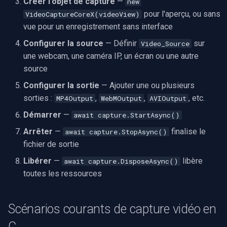
Créer l'objet de capture
—
new
pour l'aperçu, ou sans
VideoCaptureCoreX(videoView)
Imou
vue pour un enregistrement sans interface
Configurer la source
— Définir
sur
Video_Source
Wyze
une webcam, une caméra IP, un écran ou une autre
source
Aqara
Configurer la sortie
— Ajouter une ou plusieurs
Verkada
sorties :
,
,
, etc.
MP4Output
WebMOutput
AVIOutput
Démarrer
—
await capture.StartAsync()
Rhombus
Arrêter
—
finalise le
await capture.StopAsync()
fichier de sortie
Arlo
Libérer
—
libère
await capture.DisposeAsync()
Eufy Security
toutes les ressources
Tenda
Scénarios courants de capture vidéo en
Mercusys
C