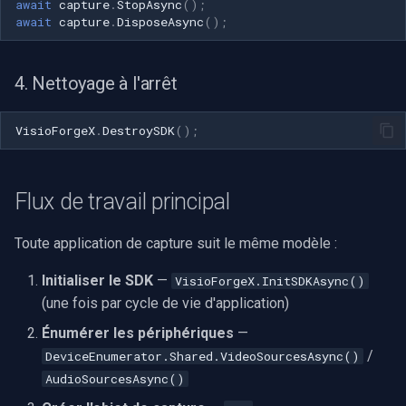
CP Plus
await
capture
.
StopAsync
();
await
capture
.
DisposeAsync
();
Sanyo
4. Nettoyage à l'arrêt
BrickCom
VisioForgeX
.
DestroySDK
();
Edimax
Uniview (UNV)
Flux de travail principal
Hanwha Vision
Toute application de capture suit le même modèle :
Tiandy
Initialiser le SDK
—
VisioForgeX.InitSDKAsync()
(une fois par cycle de vie d'application)
EZVIZ
Énumérer les périphériques
—
/
DeviceEnumerator.Shared.VideoSourcesAsync()
Wisenet
AudioSourcesAsync()
Annke