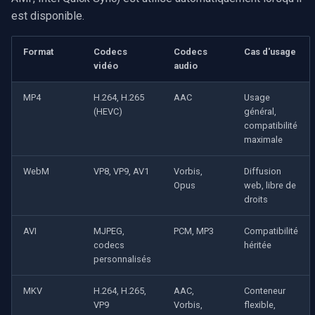
est disponible.
Format
Codecs
Codecs
Cas d'usage
vidéo
audio
MP4
H.264, H.265
AAC
Usage
(HEVC)
général,
compatibilité
maximale
WebM
VP8, VP9, AV1
Vorbis,
Diffusion
Opus
web, libre de
droits
AVI
MJPEG,
PCM, MP3
Compatibilité
codecs
héritée
personnalisés
MKV
H.264, H.265,
AAC,
Conteneur
VP9
Vorbis,
flexible,