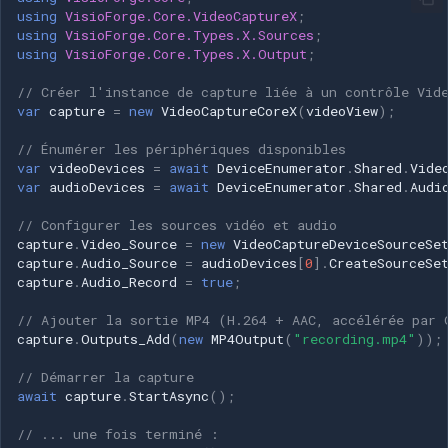
Speco Technologies
using
VisioForge.Core.VideoCaptureX
;
using
VisioForge.Core.Types.X.Sources
;
using
VisioForge.Core.Types.X.Output
;
EverFocus
// Créer l'instance de capture liée à un contrôle Vid
ABUS
var
capture
=
new
VideoCaptureCoreX
(
videoView
);
// Énumérer les périphériques disponibles
Basler
var
videoDevices
=
await
DeviceEnumerator
.
Shared
.
Vide
var
audioDevices
=
await
DeviceEnumerator
.
Shared
.
Audi
Mobotix
// Configurer les sources vidéo et audio
capture
.
Video_Source
=
new
VideoCaptureDeviceSourceSe
Avigilon
capture
.
Audio_Source
=
audioDevices
[
0
].
CreateSourceSe
capture
.
Audio_Record
=
true
;
AVTech
// Ajouter la sortie MP4 (H.264 + AAC, accélérée par 
capture
.
Outputs_Add
(
new
MP4Output
(
"recording.mp4"
));
LILIN
// Démarrer la capture
await
capture
.
StartAsync
();
Zavio
// ... une fois terminé :