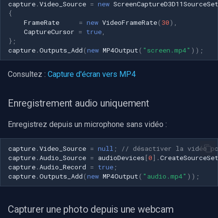
capture
.
Video_Source
=
new
ScreenCaptureD3D11SourceSe
{
FrameRate
=
new
VideoFrameRate
(
30
),
CaptureCursor
=
true
,
};
capture
.
Outputs_Add
(
new
MP4Output
(
"screen.mp4"
));
Consultez :
Capture d'écran vers MP4
Enregistrement audio uniquement
Enregistrez depuis un microphone sans vidéo :
capture
.
Video_Source
=
null
;
// désactiver la vidéo p
capture
.
Audio_Source
=
audioDevices
[
0
].
CreateSourceSe
capture
.
Audio_Record
=
true
;
capture
.
Outputs_Add
(
new
MP4Output
(
"audio.mp4"
));
Capturer une photo depuis une webcam