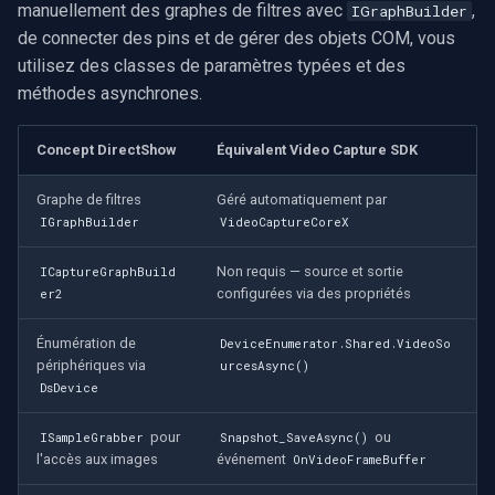
manuellement des graphes de filtres avec
,
IGraphBuilder
de connecter des pins et de gérer des objets COM, vous
utilisez des classes de paramètres typées et des
méthodes asynchrones.
Concept DirectShow
Équivalent Video Capture SDK
Graphe de filtres
Géré automatiquement par
IGraphBuilder
VideoCaptureCoreX
Non requis — source et sortie
ICaptureGraphBuild
configurées via des propriétés
er2
Énumération de
DeviceEnumerator.Shared.VideoSo
périphériques via
urcesAsync()
DsDevice
pour
ou
ISampleGrabber
Snapshot_SaveAsync()
l'accès aux images
événement
OnVideoFrameBuffer