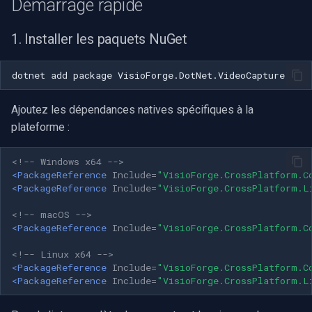
Démarrage rapide
rendu vidéo WinForms
Pre-Event Recording
audio
Serveur RTSP
Pelco
Capture vidéo (WMV)
c
1. Installer les paquets NuGet
Texte sur une image vidéo
h
Moteurs X
Compositeur de vidéo en
Swann
Crossbar d'entrée vidéo
direct
e
dotnet
add
package
Désinstaller un filtre
GeoVision
Moteur de rendu vidéo
DirectShow
Pont
Ajoutez les dépendances natives spécifiques à la
ACTi
Installation
plateforme :
VideoView définir une ima
ElevenLabs
personnalisée
Canon
<!-- Windows x64 -->
Spécial
<PackageReference
Include=
"VisioForge.CrossPlatform.C
VU-mètres
Cisco
<PackageReference
Include=
"VisioForge.CrossPlatform.L
Decklink
<!-- macOS -->
Zoom sur une image vidéo
Grandstream
<PackageReference
Include=
"VisioForge.CrossPlatform.C
NVIDIA
Zoom vidéo plusieurs
<!-- Linux x64 -->
FLIR / Teledyne
<PackageReference
Include=
"VisioForge.CrossPlatform.C
moteurs de rendu
AMA
<PackageReference
Include=
"VisioForge.CrossPlatform.L
Milesight
OpenCV