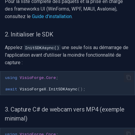
Pour la liste complète des paquets et la prise en charge
INSTAR
des frameworks UI (WinForms, WPF, MAUI, Avalonia),
OpenGL
consultez le
Guide d'installation
.
Zmodo
AWS
2. Initialiser le SDK
Arecont Vision
Spécifique à Windows
Appelez
une seule fois au démarrage de
InitSDKAsync()
JVC
l'application avant d'utiliser la moindre fonctionnalité de
Spécifique à Linux
capture :
Toshiba
Spécifique à Apple
using
VisioForge.Core
;
LG
await
VisioForgeX
.
InitSDKAsync
();
Linksys
LTS
3. Capture C# de webcam vers MP4 (exemple
minimal)
Q-See
using
VisioForge.Core
;