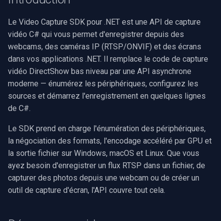
Pre-Event Recording
Dessiner la vidéo dans une
Capture ONVIF
AVI
USB3 Vision/GigE/GenICam
SDK .NET
Recherche vidéo sémantiq
i
PictureBox
Effets audio
Aperçu de caméra IP
Traitement audio
Ubiquiti
Filtres source FFmpeg
MXF
WMV
WMA
Voir une caméra RTSP
Syntonisation radio FM/TV
Le Video Capture SDK pour .NET est une API de capture
o
RTSP Stream Viewer
Sortie à partir de plusieurs
SDK C++
Reconnaissance faciale
vidéo C# qui vous permet d'enregistrer depuis des
Exclure des filtres
sources
IA
Caméra IP vers MP4
Encodeurs vidéo
Foscam
GIF
YouTube
Speex
Enregistrer une webcam
Réglages matériels
n
webcams, des caméras IP (RTSP/ONVIF) et des écrans
Enregistrer le flux RTSP
Reconnaissance de plaque
dans vos applications .NET. Il remplace le code de capture
d
Image sur une image vidéo
d'origine
Image dans l'image
Unity
Superposition de texte
Décodeurs vidéo
TP-Link
Personnalisé
Facebook
Monter et rendre
Capture MPEG-2
vidéo DirectShow bas niveau par une API asynchrone
Masquage des PII
e
moderne — énumérez les périphériques, configurez les
Utilisation de la molette de
Enregistrement UDP MPEG
Plusieurs segments
Utilisation du serveur MCP
Encodeurs audio
Vivotek
FFmpeg EXE
AWS S3
Matrice des plateformes
Diffusion réseau (WMV)
sources et démarrez l'enregistrement en quelques lignes
l
souris
TS
Recadrage automatique
de C#.
Vidéo de transition
Extraits de code
Visualiseurs audio
Panasonic / i-PRO
Adobe Flash
Dépannage
Redimensionner/rogner
a
Plusieurs écrans WPF
MPEG-TS Analysis vs
Suppression de l'arrière-pl
Le SDK prend en charge l'énumération des périphériques,
r
ffprobe
Console d'images vidéo
Envoi des journaux
Puits
Sony
IIS Smooth Streaming
Capture d'écran
la négociation des formats, l'encodage accéléré par GPU et
Utilisation de
Inférence ONNX générique
e
la sortie fichier sur Windows, macOS et Linux. Que vous
OnVideoFrameBitmap
MPEG-TS Stream Validatio
Volume par piste
Sorties
Lorex
Sources vidéo/audio
ayez besoin d'enregistrer un flux RTSP dans un fichier, de
c
Reconnaissance vocale
capturer des photos depuis une webcam ou de créer un
Lire les informations du
KLV Metadata (MISB)
Analyseurs
D-Link
Capture vidéo (AVI)
h
outil de capture d'écran, l'API couvre tout cela.
fichier
Diarisation des locuteurs
e
Multi-Camera RTSP Grid
Démultiplexeurs
Honeywell
Capture vidéo (DV)
Sélectionner le moteur de
Détection d'événements
r