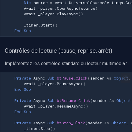
Dim
source
=
Await
UniversalSourceSettings
.
Cr
Await
_player
.
OpenAsync
(
source
)
Imou
Await
_player
.
PlayAsync
()
_timer
.
Start
()
Wyze
End
Sub
Aqara
Contrôles de lecture (pause, reprise, arrêt)
Verkada
Implémentez les contrôles standard du lecteur multimédia :
Rhombus
Private
Async
Sub
btPause_Click
(
sender
As
Object
,
Await
_player
.
PauseAsync
()
Arlo
End
Sub
Eufy Security
Private
Async
Sub
btResume_Click
(
sender
As
Object
Await
_player
.
ResumeAsync
()
End
Sub
Tenda
Private
Async
Sub
btStop_Click
(
sender
As
Object
,
_timer
.
Stop
()
Mercusys