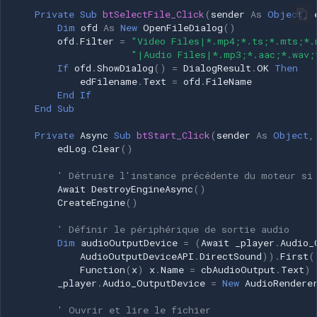
CP Plus
Private
Sub
btSelectFile_Click
(
sender
As
Object
,
Dim
ofd
As
New
OpenFileDialog
()
Sanyo
ofd
.
Filter
=
"Video Files|*.mp4;*.ts;*.mts;*.
"|Audio Files|*.mp3;*.aac;*.wav;
If
ofd
.
ShowDialog
()
=
DialogResult
.
OK
Then
BrickCom
edFilename
.
Text
=
ofd
.
FileName
End
If
Edimax
End
Sub
Private
Async
Sub
btStart_Click
(
sender
As
Object
,
Uniview (UNV)
edLog
.
Clear
()
Hanwha Vision
' Détruire l'instance précédente du moteur si
Await
DestroyEngineAsync
()
CreateEngine
()
Tiandy
' Définir le périphérique de sortie audio
Dim
audioOutputDevice
=
(
Await
_player
.
Audio_
EZVIZ
AudioOutputDeviceAPI
.
DirectSound
)).
First
(
Function
(
x
)
x
.
Name
=
cbAudioOutput
.
Text
)
Wisenet
_player
.
Audio_OutputDevice
=
New
AudioRendere
' Ouvrir et lire le fichier
Annke