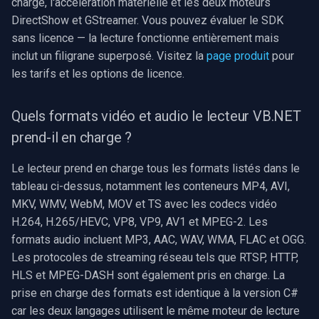
charge, l'accélération matérielle et les deux moteurs
DirectShow et GStreamer. Vous pouvez évaluer le SDK
sans licence — la lecture fonctionne entièrement mais
inclut un filigrane superposé. Visitez la
page produit
pour
les tarifs et les options de licence.
Quels formats vidéo et audio le lecteur VB.NET
prend-il en charge ?
Le lecteur prend en charge tous les formats listés dans le
tableau ci-dessus, notamment les conteneurs MP4, AVI,
MKV, WMV, WebM, MOV et TS avec les codecs vidéo
H.264, H.265/HEVC, VP8, VP9, AV1 et MPEG-2. Les
formats audio incluent MP3, AAC, WAV, WMA, FLAC et OGG.
Les protocoles de streaming réseau tels que RTSP, HTTP,
HLS et MPEG-DASH sont également pris en charge. La
prise en charge des formats est identique à la version C#
car les deux langages utilisent le même moteur de lecture