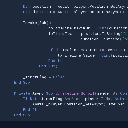
Dim
position
=
Await
_player
.
Position_GetAsyn
Dim
duration
=
Await
_player
.
DurationAsync
()
Invoke
(
Sub
()
tbTimeline
.
Maximum
=
CInt
(
duration
lbTime
.
Text
=
position
.
ToString
(
"h
duration
.
ToString
(
"h
If
tbTimeline
.
Maximum
>=
position
.
tbTimeline
.
Value
=
CInt
(
positi
End
If
End
Sub
)
_timerFlag
=
False
End
Sub
Private
Async
Sub
tbTimeline_Scroll
(
sender
As
Obj
If
Not
_timerFlag
AndAlso
_player
IsNot
Nothi
Await
_player
.
Position_SetAsync
(
TimeSpan
.
End
If
End
Sub