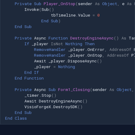
Private
Sub
Player_OnStop
(
sender
As
Object
,
e
As
Invoke
(
Sub
()
tbTimeline
.
Value
=
0
End
Sub
)
End
Sub
Private
Async
Function
DestroyEngineAsync
()
As
Ta
If
_player
IsNot
Nothing
Then
RemoveHandler
_player
.
OnError
,
AddressOf
RemoveHandler
_player
.
OnStop
,
AddressOf
P
Await
_player
.
DisposeAsync
()
_player
=
Nothing
End
If
End
Function
Private
Async
Sub
Form1_Closing
(
sender
As
Object
,
_timer
.
Stop
()
Await
DestroyEngineAsync
()
VisioForgeX
.
DestroySDK
()
End
Sub
End
Class