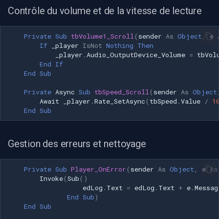
Contrôle du volume et de la vitesse de lecture
Private
Sub
tbVolume1_Scroll
(
sender
As
Object
,
e
If
_player
IsNot
Nothing
Then
_player
.
Audio_OutputDevice_Volume
=
tbVol
End
If
End
Sub
Private
Async
Sub
tbSpeed_Scroll
(
sender
As
Object
Await
_player
.
Rate_SetAsync
(
tbSpeed
.
Value
/
1
End
Sub
Gestion des erreurs et nettoyage
Private
Sub
Player_OnError
(
sender
As
Object
,
e
As
Invoke
(
Sub
()
edLog
.
Text
=
edLog
.
Text
+
e
.
Messag
End
Sub
)
End
Sub