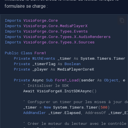
Voir aussi
INSTAR
formulaire se charge :
OpenGL
Zmodo
Imports
VisioForge.Core
AWS
Imports
VisioForge.Core.MediaPlayerX
Imports
VisioForge.Core.Types.Events
Arecont Vision
Imports
VisioForge.Core.Types.X.AudioRenderers
Spécifique à Windows
Imports
VisioForge.Core.Types.X.Sources
JVC
Public
Class
Form1
Spécifique à Linux
Private
WithEvents
_timer
As
System
.
Timers
.
Timer
Toshiba
Private
_timerFlag
As
Boolean
Spécifique à Apple
Private
_player
As
MediaPlayerCoreX
LG
Private
Async
Sub
Form1_Load
(
sender
As
Object
,
e
' Initialiser le SDK
Linksys
Await
VisioForgeX
.
InitSDKAsync
()
' Configurer un timer pour les mises à jour d
LTS
_timer
=
New
System
.
Timers
.
Timer
(
500
)
AddHandler
_timer
.
Elapsed
,
AddressOf
_timer_E
Q-See
' Créer le moteur du lecteur avec le contrôle