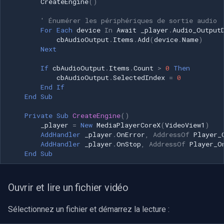
CreateEngine
()
Speco Technologies
' Énumérer les périphériques de sortie audio
EverFocus
For
Each
device
In
Await
_player
.
Audio_Output
cbAudioOutput
.
Items
.
Add
(
device
.
Name
)
Next
ABUS
If
cbAudioOutput
.
Items
.
Count
>
0
Then
cbAudioOutput
.
SelectedIndex
=
0
Basler
End
If
End
Sub
Mobotix
Private
Sub
CreateEngine
()
_player
=
New
MediaPlayerCoreX
(
VideoView1
)
Avigilon
AddHandler
_player
.
OnError
,
AddressOf
Player_
AddHandler
_player
.
OnStop
,
AddressOf
Player_O
AVTech
End
Sub
LILIN
Ouvrir et lire un fichier vidéo
Zavio
Sélectionnez un fichier et démarrez la lecture :