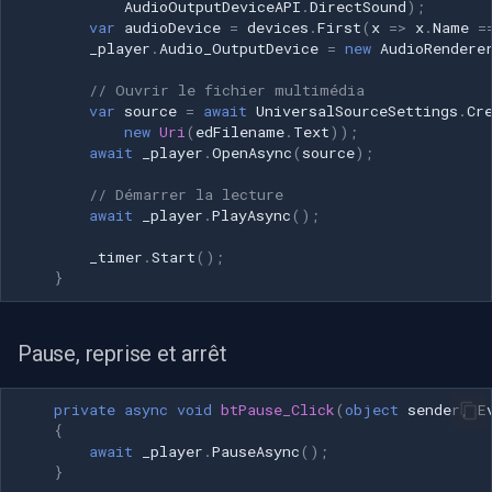
AudioOutputDeviceAPI
.
DirectSound
);
var
audioDevice
=
devices
.
First
(
x
=>
x
.
Name
=
Imou
_player
.
Audio_OutputDevice
=
new
AudioRendere
// Ouvrir le fichier multimédia
Wyze
var
source
=
await
UniversalSourceSettings
.
Cr
new
Uri
(
edFilename
.
Text
));
await
_player
.
OpenAsync
(
source
);
Aqara
// Démarrer la lecture
Verkada
await
_player
.
PlayAsync
();
_timer
.
Start
();
Rhombus
}
Arlo
Pause, reprise et arrêt
Eufy Security
private
async
void
btPause_Click
(
object
sender
,
E
Tenda
{
await
_player
.
PauseAsync
();
}
Mercusys