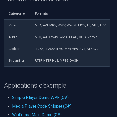
Catégorie
Formats
Vidéo
MP4, AVI, MKV, WMV, WebM, MOV, TS, MTS, FLV
Audio
MP3, AAC, WAV, WMA, FLAC, OGG, Vorbis
Codecs
H.264, H.265/HEVC, VP8, VP9, AV1, MPEG-2
Streaming
RTSP, HTTP, HLS, MPEG-DASH
Applications d'exemple
Simple Player Demo WPF (C#)
Media Player Code Snippet (C#)
WinForms Main Demo (C#)