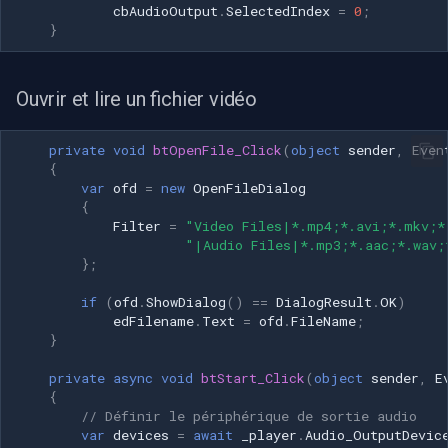
CP Plus
cbAudioOutput
.
SelectedIndex
=
0
;
}
Sanyo
Ouvrir et lire un fichier vidéo
BrickCom
Edimax
private
void
btOpenFile_Click
(
object
sender
,
Even
{
var
ofd
=
new
OpenFileDialog
Uniview (UNV)
{
Filter
=
"Video Files|*.mp4;*.avi;*.mkv;*
"|Audio Files|*.mp3;*.aac;*.wav;
Hanwha Vision
};
Tiandy
if
(
ofd
.
ShowDialog
()
==
DialogResult
.
OK
)
edFilename
.
Text
=
ofd
.
FileName
;
}
EZVIZ
private
async
void
btStart_Click
(
object
sender
,
E
Wisenet
{
// Définir le périphérique de sortie audio
var
devices
=
await
_player
.
Audio_OutputDevic
Annke