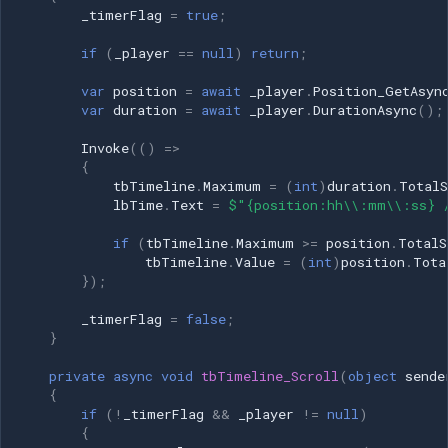
_timerFlag
=
true
;
if
(
_player
==
null
)
return
;
var
position
=
await
_player
.
Position_GetAsyn
var
duration
=
await
_player
.
DurationAsync
();
Invoke
(()
=>
{
tbTimeline
.
Maximum
=
(
int
)
duration
.
TotalS
lbTime
.
Text
=
$"{position:hh\\:mm\\:ss} 
if
(
tbTimeline
.
Maximum
>=
position
.
TotalS
tbTimeline
.
Value
=
(
int
)
position
.
Tota
});
_timerFlag
=
false
;
}
private
async
void
tbTimeline_Scroll
(
object
sende
{
if
(
!
_timerFlag
&&
_player
!=
null
)
{