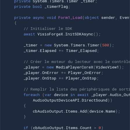
private
System
.
Timers
.
Timer
_timer
;
Speco Technologies
private
bool
_timerFlag
;
EverFocus
private
async
void
Form1_Load
(
object
sender
,
Even
{
// Initialiser le SDK
ABUS
await
VisioForgeX
.
InitSDKAsync
();
_timer
=
new
System
.
Timers
.
Timer
(
500
);
Basler
_timer
.
Elapsed
+=
Timer_Elapsed
;
Mobotix
// Créer le moteur du lecteur avec le contrôl
_player
=
new
MediaPlayerCoreX
(
VideoView1
);
_player
.
OnError
+=
Player_OnError
;
Avigilon
_player
.
OnStop
+=
Player_OnStop
;
AVTech
// Remplir la liste des périphériques de sort
foreach
(
var
device
in
await
_player
.
Audio_Ou
AudioOutputDeviceAPI
.
DirectSound
))
LILIN
{
cbAudioOutput
.
Items
.
Add
(
device
.
Name
);
Zavio
}
if
(
cbAudioOutput
.
Items
.
Count
>
0
)