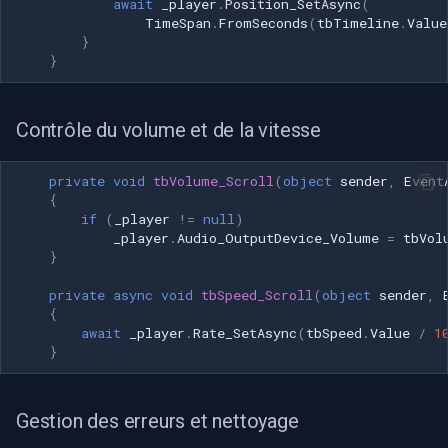
await
_player
.
Position_SetAsync
(
TimeSpan
.
FromSeconds
(
tbTimeline
.
Value
}
}
Contrôle du volume et de la vitesse
private
void
tbVolume_Scroll
(
object
sender
,
Event
{
if
(
_player
!=
null
)
_player
.
Audio_OutputDevice_Volume
=
tbVol
}
private
async
void
tbSpeed_Scroll
(
object
sender
,
{
await
_player
.
Rate_SetAsync
(
tbSpeed
.
Value
/
1
}
Gestion des erreurs et nettoyage