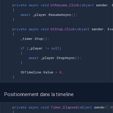
private
async
void
btResume_Click
(
object
sender
,
{
await
_player
.
ResumeAsync
();
}
private
async
void
btStop_Click
(
object
sender
,
Ev
{
_timer
.
Stop
();
if
(
_player
!=
null
)
{
await
_player
.
StopAsync
();
}
tbTimeline
.
Value
=
0
;
}
Positionnement dans la timeline
private
async
void
Timer_Elapsed
(
object
sender
,
S
{