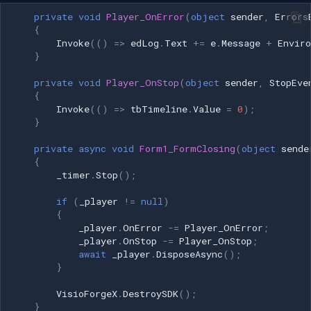
private
void
Player_OnError
(
object
sender
,
Errors
{
Invoke
(()
=>
edLog
.
Text
+=
e
.
Message
+
Envir
}
private
void
Player_OnStop
(
object
sender
,
StopEve
{
Invoke
(()
=>
tbTimeline
.
Value
=
0
);
}
private
async
void
Form1_FormClosing
(
object
sende
{
_timer
.
Stop
();
if
(
_player
!=
null
)
{
_player
.
OnError
-=
Player_OnError
;
_player
.
OnStop
-=
Player_OnStop
;
await
_player
.
DisposeAsync
();
}
VisioForgeX
.
DestroySDK
();
}