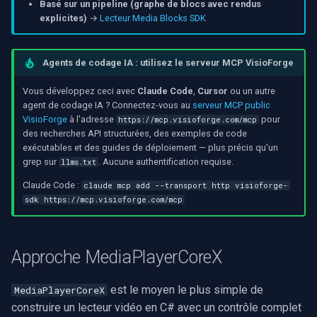
Basé sur un pipeline (graphe de blocs avec rendus
rendu vidéo WinForms
Pre-Event Recording
audio
Serveur RTSP
Pelco
Capture vidéo (WMV)
explicites)
→
Lecteur Media Blocks SDK
c
Puis-je lire des flux RTSP
ou de la vidéo réseau dans
Texte sur une image vidéo
h
Moteurs X
Compositeur de vidéo en
Swann
Crossbar d'entrée vidéo
Agents de codage IA : utilisez le serveur MCP VisioForge
mon application C# ?
direct
e
Désinstaller un filtre
GeoVision
Moteur de rendu vidéo
Vous développez ceci avec
Claude Code
,
Cursor
ou un autre
Comment contrôler la
DirectShow
Pont
agent de codage IA ? Connectez-vous au
serveur MCP public
vitesse de lecture dans le
ACTi
Installation
VisioForge
à l'adresse
pour
https://mcp.visioforge.com/mcp
lecteur vidéo ?
VideoView définir une ima
des recherches API structurées, des exemples de code
ElevenLabs
exécutables et des guides de déploiement — plus précis qu'un
personnalisée
Canon
grep sur
. Aucune authentification requise.
llms.txt
Le SDK prend-il en charge
Spécial
le rendu des sous-titres ?
VU-mètres
Claude Code :
claude mcp add --transport http visioforge-
Cisco
sdk https://mcp.visioforge.com/mcp
Decklink
Puis-je construire un lecteur
Zoom sur une image vidéo
Grandstream
vidéo multiplateforme avec
NVIDIA
Approche MediaPlayerCoreX
ce SDK ?
Zoom vidéo plusieurs
FLIR / Teledyne
moteurs de rendu
AMA
Voir aussi
est le moyen le plus simple de
MediaPlayerCoreX
Milesight
construire un lecteur vidéo en C# avec un contrôle complet
OpenCV