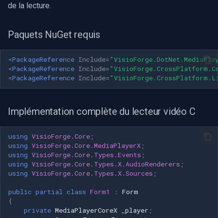
de la lecture.
INSTAR
OpenGL
Zmodo
Paquets NuGet requis
AWS
Arecont Vision
<PackageReference
Include=
"VisioForge.DotNet.MediaPla
Spécifique à Windows
<PackageReference
Include=
"VisioForge.CrossPlatform.C
<PackageReference
Include=
"VisioForge.CrossPlatform.L
JVC
Spécifique à Linux
Toshiba
Implémentation complète du lecteur vidéo C
Spécifique à Apple
LG
using
VisioForge.Core
;
using
VisioForge.Core.MediaPlayerX
;
Linksys
using
VisioForge.Core.Types.Events
;
using
VisioForge.Core.Types.X.AudioRenderers
;
using
VisioForge.Core.Types.X.Sources
;
LTS
public
partial
class
Form1
:
Form
Q-See
{
private
MediaPlayerCoreX
_player
;