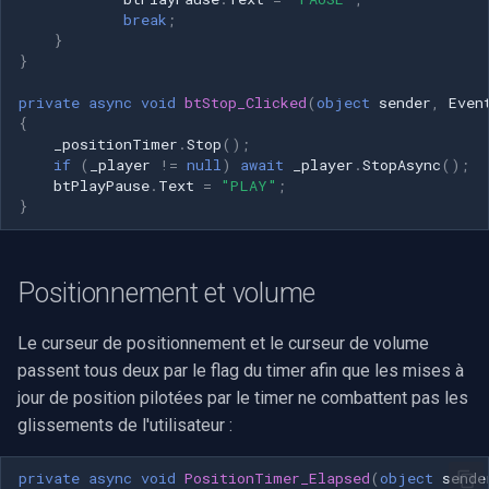
break
;
}
}
private
async
void
btStop_Clicked
(
object
sender
,
Even
{
_positionTimer
.
Stop
();
if
(
_player
!=
null
)
await
_player
.
StopAsync
();
btPlayPause
.
Text
=
"PLAY"
;
}
Positionnement et volume
Le curseur de positionnement et le curseur de volume
passent tous deux par le flag du timer afin que les mises à
jour de position pilotées par le timer ne combattent pas les
glissements de l'utilisateur :
private
async
void
PositionTimer_Elapsed
(
object
sende