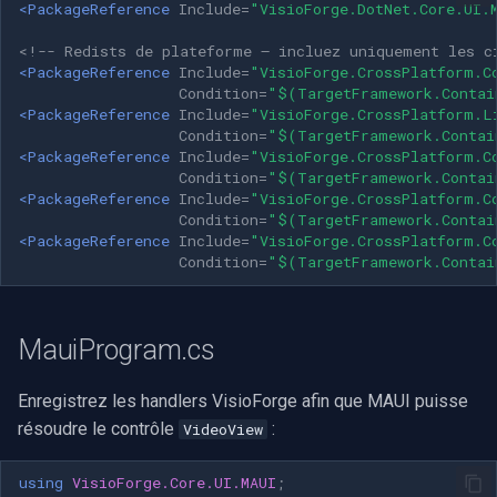
<PackageReference
Include=
"VisioForge.DotNet.Core.UI.
INSTAR
OpenGL
<!-- Redists de plateforme — incluez uniquement les c
Zmodo
<PackageReference
Include=
"VisioForge.CrossPlatform.C
Condition=
"$(TargetFramework.Contai
AWS
<PackageReference
Include=
"VisioForge.CrossPlatform.L
Arecont Vision
Condition=
"$(TargetFramework.Contai
Spécifique à Windows
<PackageReference
Include=
"VisioForge.CrossPlatform.C
Condition=
"$(TargetFramework.Contai
JVC
<PackageReference
Include=
"VisioForge.CrossPlatform.C
Spécifique à Linux
Condition=
"$(TargetFramework.Contai
Toshiba
<PackageReference
Include=
"VisioForge.CrossPlatform.C
Spécifique à Apple
Condition=
"$(TargetFramework.Contai
LG
MauiProgram.cs
Linksys
LTS
Enregistrez les handlers VisioForge afin que MAUI puisse
résoudre le contrôle
:
VideoView
Q-See
using
VisioForge.Core.UI.MAUI
;