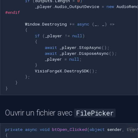
if
(
outputs
.
Length
>
0
)
_player
.
Audio_OutputDevice
=
new
AudioRen
#endif
Window
.
Destroying
+=
async
(
_
,
_
)
=>
{
if
(
_player
!=
null
)
{
await
_player
.
StopAsync
();
await
_player
.
DisposeAsync
();
_player
=
null
;
}
VisioForgeX
.
DestroySDK
();
};
}
}
Ouvrir un fichier avec
FilePicker
private
async
void
btOpen_Clicked
(
object
sender
,
Even
{