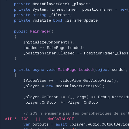
private
MediaPlayerCoreX
_player
;
private
System
.
Timers
.
Timer
_positionTimer
=
new
private
string
_filename
;
private
volatile
bool
_isTimerUpdate
;
public
MainPage
()
{
InitializeComponent
();
Loaded
+=
MainPage_Loaded
;
_positionTimer
.
Elapsed
+=
PositionTimer_Elaps
}
private
async
void
MainPage_Loaded
(
object
sender
,
{
IVideoView
vv
=
videoView
.
GetVideoView
();
_player
=
new
MediaPlayerCoreX
(
vv
);
_player
.
OnError
+=
(
_
,
args
)
=>
Debug
.
WriteLi
_player
.
OnStop
+=
Player_OnStop
;
// iOS n'énumère pas les périphériques de sor
#if !__IOS__ || __MACCATALYST__
var
outputs
=
await
_player
.
Audio_OutputDevic