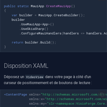
Speco Technologies
public
static
MauiApp
CreateMauiApp
()
{
EverFocus
var
builder
=
MauiApp
.
CreateBuilder
();
builder
.
UseMauiApp
<
App
>
()
ABUS
.
UseSkiaSharp
()
.
ConfigureMauiHandlers
(
handlers
=>
handlers
.
A
Basler
return
builder
.
Build
();
}
Mobotix
Avigilon
Disposition XAML
AVTech
Déposez un
dans votre page à côté d'un
VideoView
curseur de positionnement et de boutons de lecture :
LILIN
<ContentPage
xmlns=
"http://schemas.microsoft.com/dotn
Zavio
xmlns:x=
"http://schemas.microsoft.com/wi
xmlns:my=
"clr-namespace:VisioForge.Core.