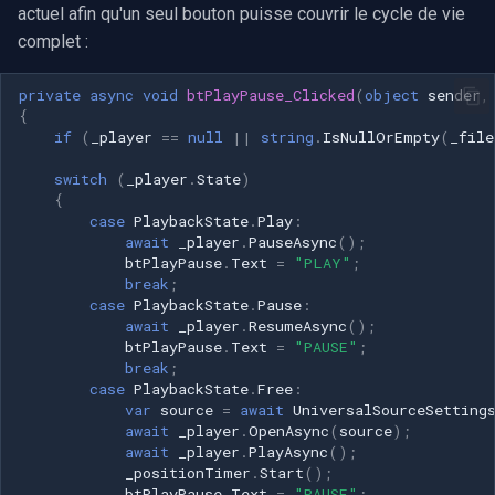
actuel afin qu'un seul bouton puisse couvrir le cycle de vie
complet :
private
async
void
btPlayPause_Clicked
(
object
sender
,
{
if
(
_player
==
null
||
string
.
IsNullOrEmpty
(
_file
switch
(
_player
.
State
)
{
case
PlaybackState
.
Play
:
await
_player
.
PauseAsync
();
btPlayPause
.
Text
=
"PLAY"
;
break
;
case
PlaybackState
.
Pause
:
await
_player
.
ResumeAsync
();
btPlayPause
.
Text
=
"PAUSE"
;
break
;
case
PlaybackState
.
Free
:
var
source
=
await
UniversalSourceSetting
await
_player
.
OpenAsync
(
source
);
await
_player
.
PlayAsync
();
_positionTimer
.
Start
();
btPlayPause
.
Text
=
"PAUSE"
;