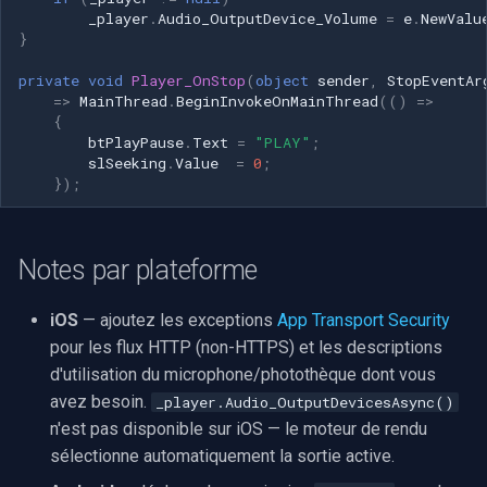
_player
.
Audio_OutputDevice_Volume
=
e
.
NewValu
}
private
void
Player_OnStop
(
object
sender
,
StopEventAr
=>
MainThread
.
BeginInvokeOnMainThread
(()
=>
{
btPlayPause
.
Text
=
"PLAY"
;
slSeeking
.
Value
=
0
;
});
Notes par plateforme
iOS
— ajoutez les exceptions
App Transport Security
pour les flux HTTP (non-HTTPS) et les descriptions
d'utilisation du microphone/photothèque dont vous
avez besoin.
_player.Audio_OutputDevicesAsync()
n'est pas disponible sur iOS — le moteur de rendu
sélectionne automatiquement la sortie active.