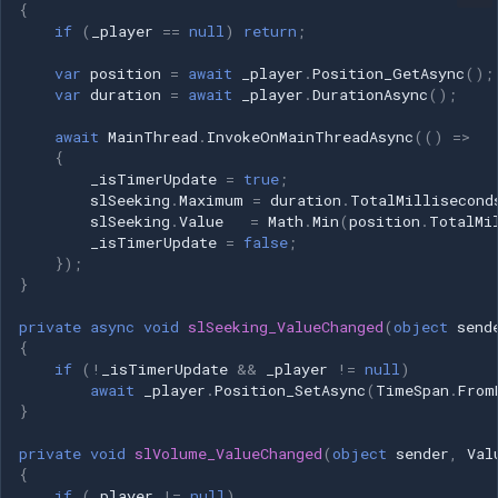
{
if
(
_player
==
null
)
return
;
var
position
=
await
_player
.
Position_GetAsync
();
var
duration
=
await
_player
.
DurationAsync
();
await
MainThread
.
InvokeOnMainThreadAsync
(()
=>
{
_isTimerUpdate
=
true
;
slSeeking
.
Maximum
=
duration
.
TotalMillisecond
slSeeking
.
Value
=
Math
.
Min
(
position
.
TotalMi
_isTimerUpdate
=
false
;
});
}
private
async
void
slSeeking_ValueChanged
(
object
send
{
if
(
!
_isTimerUpdate
&&
_player
!=
null
)
await
_player
.
Position_SetAsync
(
TimeSpan
.
From
}
private
void
slVolume_ValueChanged
(
object
sender
,
Val
{
if
(
_player
!=
null
)