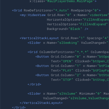
CP Plus
x:Class=
"MauiPlayerDemo.MainPage"
>
<Grid
RowDefinitions=
"*,Auto"
RowSpacing=
"0"
>
Sanyo
<my:VideoView
Grid.Row=
"0"
x:Name=
"videoView
HorizontalOptions=
"FillAndExpan
VerticalOptions=
"FillAndExpand"
BrickCom
Background=
"Black"
/>
Edimax
<VerticalStackLayout
Grid.Row=
"1"
Spacing=
"4"
<Slider
x:Name=
"slSeeking"
ValueChanged=
"
Uniview (UNV)
<Grid
ColumnDefinitions=
"*,*,*"
ColumnSpa
<Button
Grid.Column=
"0"
x:Name=
"btOp
Hanwha Vision
Text=
"OPEN"
Clicked=
"btOpen_C
<Button
Grid.Column=
"1"
x:Name=
"btPla
Text=
"PLAY"
Clicked=
"btPlayPa
Tiandy
<Button
Grid.Column=
"2"
x:Name=
"btSt
Text=
"STOP"
Clicked=
"btStop_C
EZVIZ
</Grid>
<Slider
x:Name=
"slVolume"
Minimum=
"0"
Ma
Wisenet
ValueChanged=
"slVolume_ValueChang
</VerticalStackLayout>
</Grid>
Annke