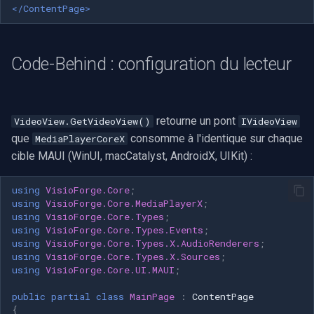
</ContentPage>
Imou
Code-Behind : configuration du lecteur
Wyze
Aqara
retourne un pont
VideoView.GetVideoView()
IVideoView
Verkada
que
consomme à l'identique sur chaque
MediaPlayerCoreX
cible MAUI (WinUI, macCatalyst, AndroidX, UIKit) :
Rhombus
using
VisioForge.Core
;
Arlo
using
VisioForge.Core.MediaPlayerX
;
using
VisioForge.Core.Types
;
using
VisioForge.Core.Types.Events
;
Eufy Security
using
VisioForge.Core.Types.X.AudioRenderers
;
using
VisioForge.Core.Types.X.Sources
;
using
VisioForge.Core.UI.MAUI
;
Tenda
public
partial
class
MainPage
:
ContentPage
Mercusys
{