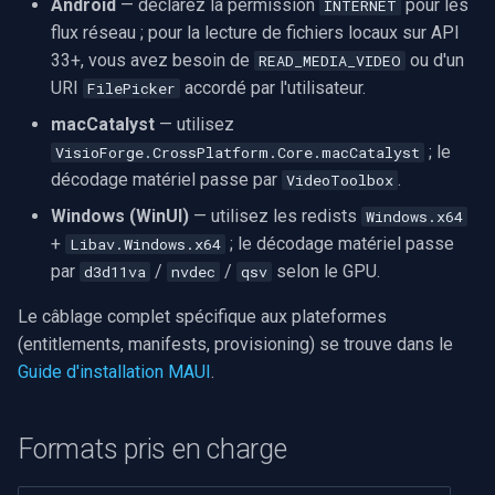
Android
— déclarez la permission
pour les
INTERNET
flux réseau ; pour la lecture de fichiers locaux sur API
33+, vous avez besoin de
ou d'un
READ_MEDIA_VIDEO
URI
accordé par l'utilisateur.
FilePicker
macCatalyst
— utilisez
; le
VisioForge.CrossPlatform.Core.macCatalyst
décodage matériel passe par
.
VideoToolbox
Windows (WinUI)
— utilisez les redists
Windows.x64
+
; le décodage matériel passe
Libav.Windows.x64
par
/
/
selon le GPU.
d3d11va
nvdec
qsv
Le câblage complet spécifique aux plateformes
(entitlements, manifests, provisioning) se trouve dans le
Guide d'installation MAUI
.
Formats pris en charge