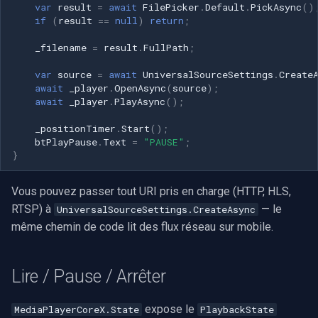
var
result
=
await
FilePicker
.
Default
.
PickAsync
()
if
(
result
==
null
)
return
;
_filename
=
result
.
FullPath
;
var
source
=
await
UniversalSourceSettings
.
Create
await
_player
.
OpenAsync
(
source
);
await
_player
.
PlayAsync
();
_positionTimer
.
Start
();
btPlayPause
.
Text
=
"PAUSE"
;
}
Vous pouvez passer tout URI pris en charge (HTTP, HLS,
RTSP) à
— le
UniversalSourceSettings.CreateAsync
même chemin de code lit des flux réseau sur mobile.
Lire / Pause / Arrêter
expose le
MediaPlayerCoreX.State
PlaybackState