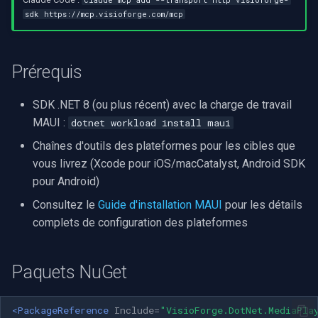
claude mcp add --transport http visioforge-
rendu vidéo WinForms
Pre-Event Recording
audio
sdk https://mcp.visioforge.com/mcp
Serveur RTSP
Pelco
Capture vidéo (WMV)
c
Texte sur une image vidéo
h
Moteurs X
Compositeur de vidéo en
Swann
Crossbar d'entrée vidéo
Prérequis
direct
e
Désinstaller un filtre
GeoVision
Moteur de rendu vidéo
DirectShow
Pont
SDK .NET 8 (ou plus récent) avec la charge de travail
ACTi
Installation
MAUI :
dotnet workload install maui
VideoView définir une ima
ElevenLabs
Chaînes d'outils des plateformes pour les cibles que
personnalisée
Canon
vous livrez (Xcode pour iOS/macCatalyst, Android SDK
Spécial
pour Android)
VU-mètres
Cisco
Consultez le
Guide d'installation MAUI
pour les détails
Decklink
Zoom sur une image vidéo
complets de configuration des plateformes
Grandstream
NVIDIA
Zoom vidéo plusieurs
FLIR / Teledyne
Paquets NuGet
moteurs de rendu
AMA
Milesight
<PackageReference
Include=
"VisioForge.DotNet.MediaPla
OpenCV