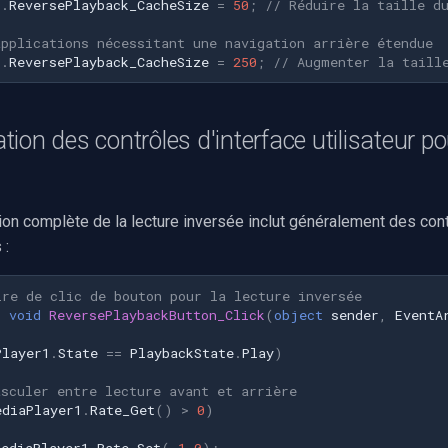
r
.
ReversePlayback_CacheSize
=
50
;
// Réduire la taille d
applications nécessitant une navigation arrière étendue
r
.
ReversePlayback_CacheSize
=
250
;
// Augmenter la taill
ion des contrôles d'interface utilisateur pou
on complète de la lecture inversée inclut généralement des cont
 :
ire de clic de bouton pour la lecture inversée
c
void
ReversePlaybackButton_Click
(
object
sender
,
EventA
Player1
.
State
==
PlaybackState
.
Play
)
asculer entre lecture avant et arrière
ediaPlayer1
.
Rate_Get
()
>
0
)
MediaPlayer1
.
Rate_Set
(
-
1.0
);