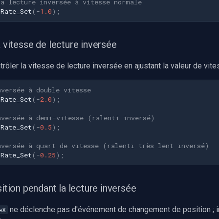
la lecture inversée à vitesse normale
.
Rate_Set
(
-
1.0
);
 vitesse de lecture inversée
ôler la vitesse de lecture inversée en ajustant la valeur de vite
nversée à double vitesse
.
Rate_Set
(
-
2.0
);
nversée à demi-vitesse (ralenti inversé)
.
Rate_Set
(
-
0.5
);
nversée à quart de vitesse (ralenti très lent inversé)
.
Rate_Set
(
-
0.25
);
sition pendant la lecture inversée
ne déclenche pas d'événement de changement de position ; i
eX