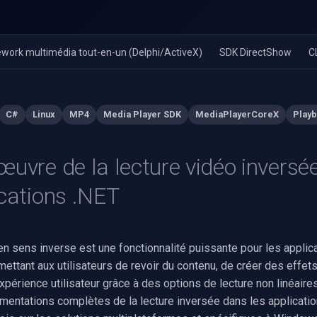
work multimédia tout-en-un (Delphi/ActiveX)
SDK DirectShow
C
C#
Linux
MP4
Media Player SDK
MediaPlayerCoreX
Play
œuvre de la lecture vidéo inversé
ications .NET
en sens inverse est une fonctionnalité puissante pour les applic
ettant aux utilisateurs de revoir du contenu, de créer des effet
expérience utilisateur grâce à des options de lecture non linéaire
émentations complètes de la lecture inversée dans les applicatio