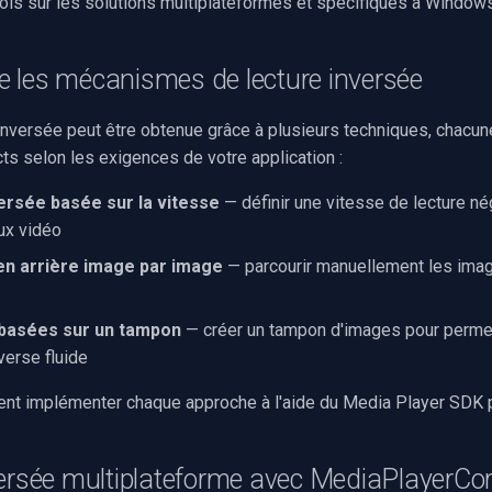
fois sur les solutions multiplateformes et spécifiques à Windows
 les mécanismes de lecture inversée
 inversée peut être obtenue grâce à plusieurs techniques, chacun
ts selon les exigences de votre application :
ersée basée sur la vitesse
— définir une vitesse de lecture né
lux vidéo
en arrière image par image
— parcourir manuellement les ima
basées sur un tampon
— créer un tampon d'images pour perme
verse fluide
t implémenter chaque approche à l'aide du Media Player SDK p
versée multiplateforme avec MediaPlayerCo