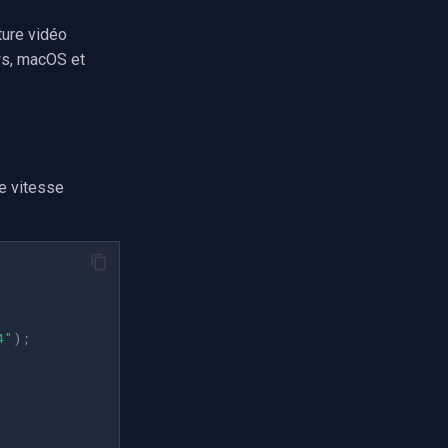
ture vidéo
ws, macOS et
de vitesse
4"
);