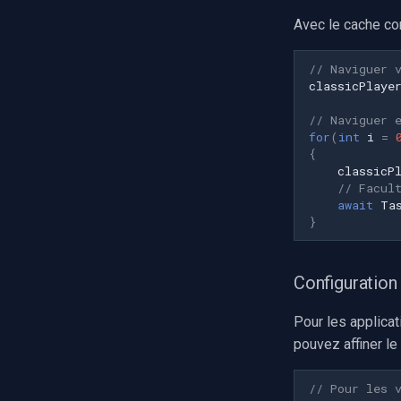
Avec le cache co
// Naviguer 
classicPlaye
// Naviguer 
for
(
int
i
=
{
classicP
// Facul
await
Ta
}
Configuration
Pour les applica
pouvez affiner le
// Pour les 