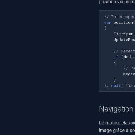
position via un mi
Speco Technologies
EverFocus
// Interroge
ABUS
var
position
Basler
{
TimeSpan
Mobotix
UpdatePo
Avigilon
// Détec
AVTech
if
(
Medi
LILIN
{
Zavio
// P
Medi
CP Plus
}
Sanyo
},
null
,
Tim
BrickCom
Edimax
Navigation
Uniview (UNV)
Hanwha Vision
Le moteur class
Tiandy
image grâce à so
EZVIZ