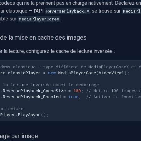
decs qui ne la prennent pas en charge nativement. Déclarez un
eur classique — l'API
se trouve sur
ReversePlayback_*
MediaPl
ible sur
.
MediaPlayerCoreX
 de la mise en cache des images
 la lecture, configurez le cache de lecture inversée :
ndows classique — type différent de MediaPlayerCoreX ci-
ore
classicPlayer
=
new
MediaPlayerCore
(
VideoView1
);
r la lecture inversée avant le démarrage
r
.
ReversePlayback_CacheSize
=
100
;
// Mettre 100 images 
r
.
ReversePlayback_Enabled
=
true
;
// Activer la fonctio
la lecture
cPlayer
.
PlayAsync
();
mage par image