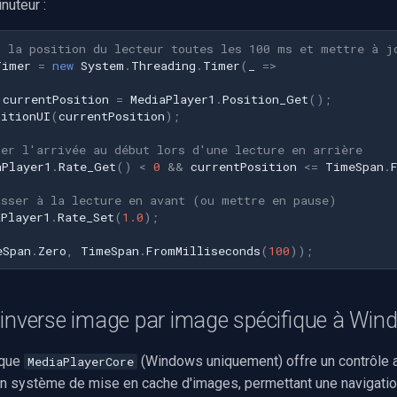
nuteur :
r la position du lecteur toutes les 100 ms et mettre à j
Timer
=
new
System
.
Threading
.
Timer
(
_
=>
currentPosition
=
MediaPlayer1
.
Position_Get
();
sitionUI
(
currentPosition
);
ter l'arrivée au début lors d'une lecture en arrière
aPlayer1
.
Rate_Get
()
<
0
&&
currentPosition
<=
TimeSpan
.
asser à la lecture en avant (ou mettre en pause)
aPlayer1
.
Rate_Set
(
1.0
);
eSpan
.
Zero
,
TimeSpan
.
FromMilliseconds
(
100
));
 inverse image par image spécifique à Win
ique
(Windows uniquement) offre un contrôle 
MediaPlayerCore
n système de mise en cache d'images, permettant une navigation