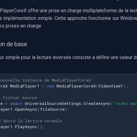
layerCoreX offre une prise en charge multiplateforme de la lec
e implémentation simple. Cette approche fonctionne sur Windo
es prises en charge.
on de base
s simple pour la lecture inversée consiste à définir une valeur 
 nouvelle instance de MediaPlayerCoreX
oreX
MediaPlayer1
=
new
MediaPlayerCoreX
(
VideoView1
);
e fichier source
ce
=
await
UniversalSourceSettings
.
CreateAsync
(
"video.mp
layer1
.
OpenAsync
(
fileSource
);
d'abord la lecture normale
layer1
.
PlayAsync
();