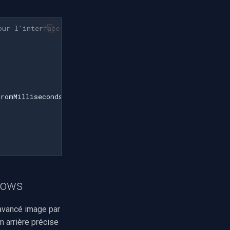
our l'interface utilisateur
FromMilliseconds
(
100
))
dows
avancé image par
 arrière précise