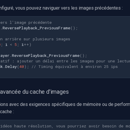
nfiguré, vous pouvez naviguer vers les images précédentes :
vers l'image précédente
r
.
ReversePlayback_PreviousFrame
();
en arrière sur plusieurs images
0
;
i
<
5
;
i
++
)
layer
.
ReversePlayback_PreviousFrame
();
tatif : ajouter un délai entre les images pour une lectu
sk
.
Delay
(
40
);
// Timing équivalent à environ 25 ips
 avancée du cache d'images
tions avec des exigences spécifiques de mémoire ou de perfor
 cache :
vidéos haute résolution, vous pourriez avoir besoin de m