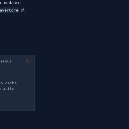
e instance
et
ayerCore
dessus
en cache
nnalité