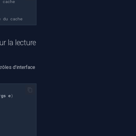
u cache
e du cache
r la lecture
rôles d'interface
rgs
e
)