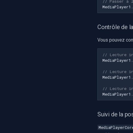
// Passer à 
Swann
MediaPlayer1
GeoVision
ACTi
Canon
Contrôle de la
Cisco
Vous pouvez contr
Grandstream
FLIR / Teledyne
// Lecture i
Milesight
MediaPlayer1
INSTAR
// Lecture i
Zmodo
MediaPlayer1
Arecont Vision
// Lecture i
JVC
MediaPlayer1
Toshiba
LG
Linksys
Suivi de la po
LTS
MediaPlayerCor
Q-See