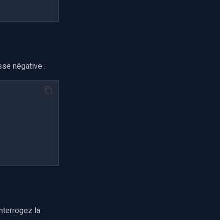
sse négative :
nterrogez la