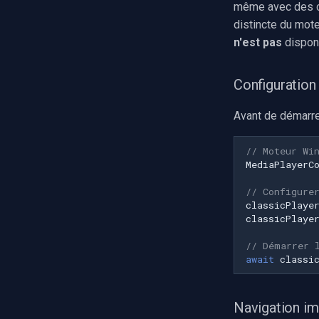
même avec des co
Wisenet
distincte du mot
Annke
n'est pas
dispon
Imou
Wyze
Configuration
Aqara
Verkada
Avant de démarrer
Rhombus
Arlo
// Moteur Wi
MediaPlayerC
Eufy Security
Tenda
// Configure
Mercusys
classicPlaye
classicPlaye
// Démarrer 
await
classi
Navigation i