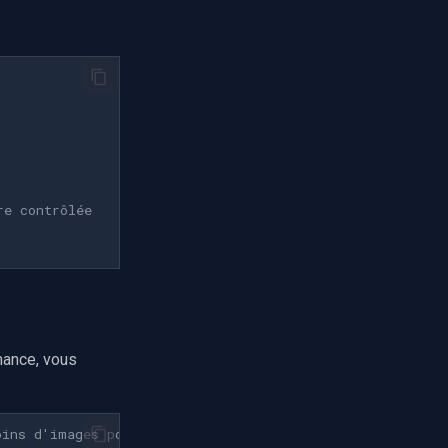
re contrôlée
mance, vous
oins d'images pour gérer la mémoire