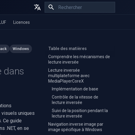
Initialisation de la recherche
English
LUF
Licences
Español
Français
Table des matières
back
Windows
Comprendre les mécanismes de
lecture inversée
e dans
Lecture inversée
multiplateforme avec
MediaPlayerCoreX
Implémentation de base
Contrôle de la vitesse de
lecture inversée
ations
Suivi de la position pendant la
s visuels uniques
lecture inversée
s. Ce guide
Navigation inverse image par
ns .NET, en se
image spécifique à Windows