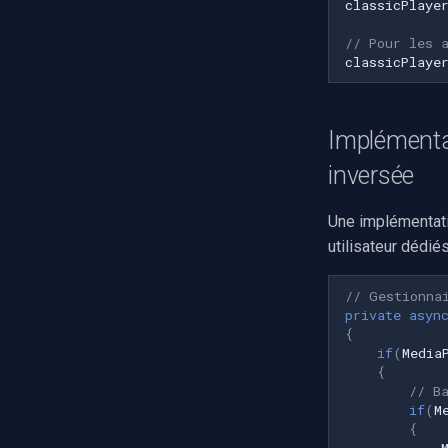
classicPlaye
// Pour les 
classicPlaye
Implémentat
inversée
Une implémentati
utilisateur dédiés
// Gestionna
private
asyn
{
if
(
Media
{
// B
if
(
M
{