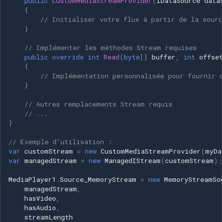
public
CustomMediaStreamProvider
(
IDataSource
data
{
// Initialiser votre flux à partir de la sour
}
// Implémenter les méthodes Stream requises
public
override
int
Read
(
byte
[]
buffer
,
int
offse
{
// Implémentation personnalisée pour fournir 
}
// Autres remplacements Stream requis
// ...
}
// Exemple d'utilisation :
var
customStream
=
new
CustomMediaStreamProvider
(
myDa
var
managedStream
=
new
ManagedIStream
(
customStream
);
MediaPlayer1
.
Source_MemoryStream
=
new
MemoryStreamSo
managedStream
,
hasVideo
,
hasAudio
,
streamLength