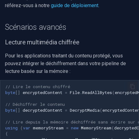
référez-vous à notre
guide de déploiement
.
Scénarios avancés
Lecture multimédia chiffrée
Pour les applications traitant du contenu protégé, vous
pouvez intégrer le déchiffrement dans votre pipeline de
lecture basée sur la mémoire :
// Lire le contenu chiffré
byte
[]
encryptedContent
=
File
.
ReadAllBytes
(
encrypted
// Déchiffrer le contenu
byte
[]
decryptedContent
=
DecryptMedia
(
encryptedConte
// Lire depuis la mémoire déchiffrée sans écrire sur 
using
(
var
memoryStream
=
new
MemoryStream
(
decryptedC
{