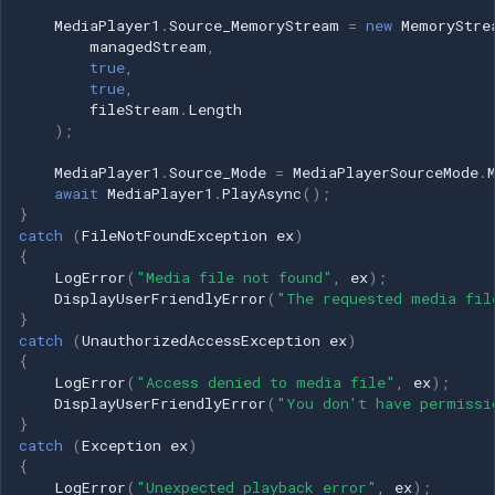
MediaPlayer1
.
Source_MemoryStream
=
new
MemoryStre
managedStream
,
true
,
true
,
fileStream
.
Length
);
MediaPlayer1
.
Source_Mode
=
MediaPlayerSourceMode
.
await
MediaPlayer1
.
PlayAsync
();
}
catch
(
FileNotFoundException
ex
)
{
LogError
(
"Media file not found"
,
ex
);
DisplayUserFriendlyError
(
"The requested media fil
}
catch
(
UnauthorizedAccessException
ex
)
{
LogError
(
"Access denied to media file"
,
ex
);
DisplayUserFriendlyError
(
"You don't have permissi
}
catch
(
Exception
ex
)
{
LogError
(
"Unexpected playback error"
,
ex
);