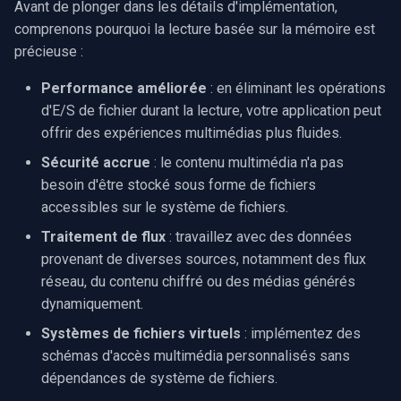
Avant de plonger dans les détails d'implémentation,
Streaming réseau vers la
rendu vidéo WinForms
Pre-Event Recording
audio
Serveur RTSP
Pelco
Capture vidéo (WMV)
comprenons pourquoi la lecture basée sur la mémoire est
c
mémoire
précieuse :
Texte sur une image vidéo
h
Moteurs X
Compositeur de vidéo en
Swann
Crossbar d'entrée vidéo
Conclusion
direct
Performance améliorée
: en éliminant les opérations
e
Désinstaller un filtre
GeoVision
Moteur de rendu vidéo
d'E/S de fichier durant la lecture, votre application peut
DirectShow
Pont
offrir des expériences multimédias plus fluides.
ACTi
Installation
Sécurité accrue
: le contenu multimédia n'a pas
VideoView définir une ima
ElevenLabs
besoin d'être stocké sous forme de fichiers
personnalisée
Canon
accessibles sur le système de fichiers.
Spécial
VU-mètres
Traitement de flux
: travaillez avec des données
Cisco
provenant de diverses sources, notamment des flux
Decklink
Zoom sur une image vidéo
réseau, du contenu chiffré ou des médias générés
Grandstream
dynamiquement.
NVIDIA
Zoom vidéo plusieurs
FLIR / Teledyne
Systèmes de fichiers virtuels
: implémentez des
moteurs de rendu
AMA
schémas d'accès multimédia personnalisés sans
Milesight
dépendances de système de fichiers.
OpenCV