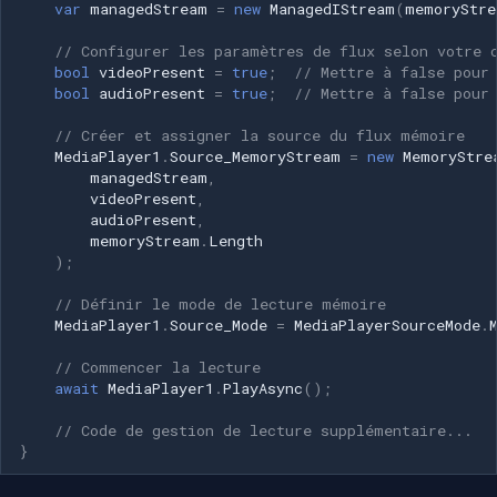
var
managedStream
=
new
ManagedIStream
(
memoryStre
Imou
// Configurer les paramètres de flux selon votre 
bool
videoPresent
=
true
;
// Mettre à false pour
bool
audioPresent
=
true
;
// Mettre à false pour
Wyze
// Créer et assigner la source du flux mémoire
MediaPlayer1
.
Source_MemoryStream
=
new
MemoryStre
Aqara
managedStream
,
videoPresent
,
Verkada
audioPresent
,
memoryStream
.
Length
);
Rhombus
// Définir le mode de lecture mémoire
Arlo
MediaPlayer1
.
Source_Mode
=
MediaPlayerSourceMode
.
// Commencer la lecture
Eufy Security
await
MediaPlayer1
.
PlayAsync
();
Tenda
// Code de gestion de lecture supplémentaire...
}
Mercusys