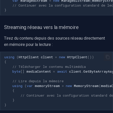
var
managedStream
=
new
ManagedIStream
(
memoryStre
// Continuer avec la configuration standard de le
}
Streaming réseau vers la mémoire
Tirez du contenu depuis des sources réseau directement
en mémoire pour la lecture :
using
(
HttpClient
client
=
new
HttpClient
())
{
// Télécharger le contenu multimédia
byte
[]
mediaContent
=
await
client
.
GetByteArrayAs
// Lire depuis la mémoire
using
(
var
memoryStream
=
new
MemoryStream
(
media
{
// Continuer avec la configuration standard d
}
}