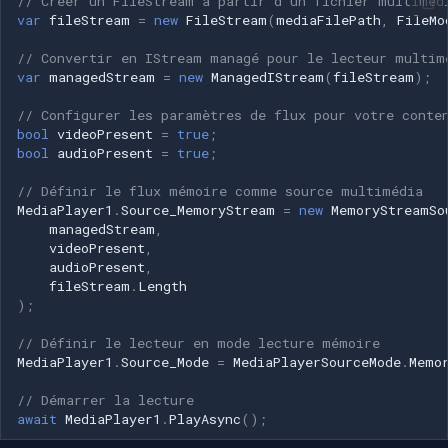
// Créer un FileStream à partir d'un fichier multiméd
Speco Technologies
var
fileStream
=
new
FileStream
(
mediaFilePath
,
FileMo
// Convertir en IStream managé pour le lecteur multim
EverFocus
var
managedStream
=
new
ManagedIStream
(
fileStream
);
ABUS
// Configurer les paramètres de flux pour votre conte
bool
videoPresent
=
true
;
bool
audioPresent
=
true
;
Basler
// Définir le flux mémoire comme source multimédia
Mobotix
MediaPlayer1
.
Source_MemoryStream
=
new
MemoryStreamSo
managedStream
,
videoPresent
,
Avigilon
audioPresent
,
fileStream
.
Length
AVTech
);
// Définir le lecteur en mode lecture mémoire
LILIN
MediaPlayer1
.
Source_Mode
=
MediaPlayerSourceMode
.
Memo
// Démarrer la lecture
Zavio
await
MediaPlayer1
.
PlayAsync
();