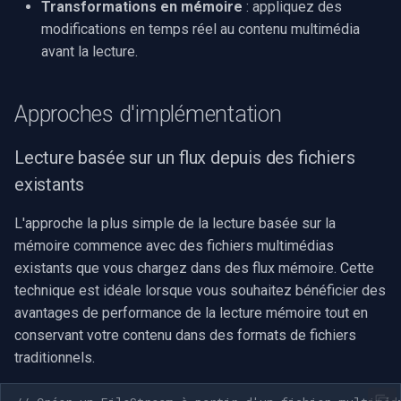
Transformations en mémoire
: appliquez des
INSTAR
modifications en temps réel au contenu multimédia
OpenGL
avant la lecture.
Zmodo
AWS
Arecont Vision
Approches d'implémentation
Spécifique à Windows
JVC
Lecture basée sur un flux depuis des fichiers
Spécifique à Linux
existants
Toshiba
Spécifique à Apple
L'approche la plus simple de la lecture basée sur la
LG
mémoire commence avec des fichiers multimédias
existants que vous chargez dans des flux mémoire. Cette
Linksys
technique est idéale lorsque vous souhaitez bénéficier des
avantages de performance de la lecture mémoire tout en
LTS
conservant votre contenu dans des formats de fichiers
traditionnels.
Q-See