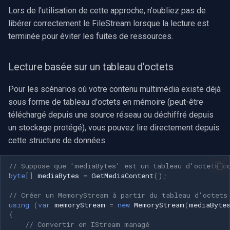
CP Plus
Lors de l'utilisation de cette approche, n'oubliez pas de
libérer correctement le FileStream lorsque la lecture est
Sanyo
terminée pour éviter les fuites de ressources.
BrickCom
Lecture basée sur un tableau d'octets
Edimax
Pour les scénarios où votre contenu multimédia existe déjà
Uniview (UNV)
sous forme de tableau d'octets en mémoire (peut-être
téléchargé depuis une source réseau ou déchiffré depuis
Hanwha Vision
un stockage protégé), vous pouvez lire directement depuis
cette structure de données :
Tiandy
// Suppose que 'mediaBytes' est un tableau d'octets c
byte
[]
mediaBytes
=
GetMediaContent
();
EZVIZ
// Créer un MemoryStream à partir du tableau d'octets
Wisenet
using
(
var
memoryStream
=
new
MemoryStream
(
mediaByte
{
// Convertir en IStream managé
Annke