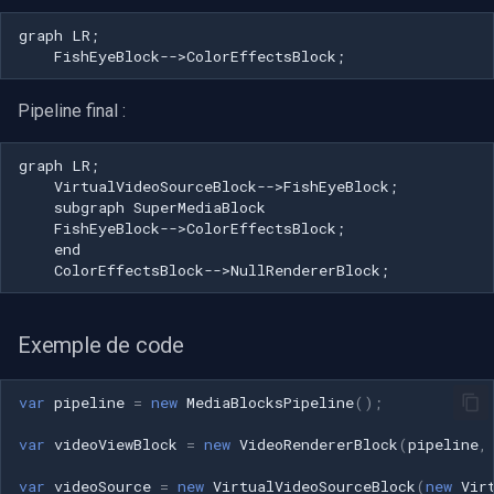
graph LR;

    FishEyeBlock-->ColorEffectsBlock;
Pipeline final :
graph LR;

    VirtualVideoSourceBlock-->FishEyeBlock;

    subgraph SuperMediaBlock

    FishEyeBlock-->ColorEffectsBlock;

    end

    ColorEffectsBlock-->NullRendererBlock;
Exemple de code
var
pipeline
=
new
MediaBlocksPipeline
();
var
videoViewBlock
=
new
VideoRendererBlock
(
pipeline
,
var
videoSource
=
new
VirtualVideoSourceBlock
(
new
Vir