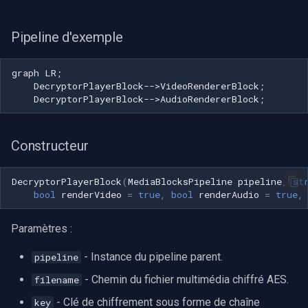
Pipeline d'exemple
graph LR;

    DecryptorPlayerBlock-->VideoRendererBlock;

    DecryptorPlayerBlock-->AudioRendererBlock;
Constructeur
DecryptorPlayerBlock
(
MediaBlocksPipeline
pipeline
,
st
bool
renderVideo
=
true
,
bool
renderAudio
=
true
,
Paramètres :
- Instance du pipeline parent.
pipeline
- Chemin du fichier multimédia chiffré AES.
filename
- Clé de chiffrement sous forme de chaîne
key