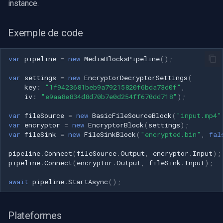
instance.
Exemple de code
var
pipeline
=
new
MediaBlocksPipeline
();
var
settings
=
new
EncryptorDecryptorSettings
(
key
:
"1f9423681beb9a79215820f6bda73d0f"
,
iv
:
"e9aa8e834d8d70b7e0d254ff670dd718"
);
var
fileSource
=
new
BasicFileSourceBlock
(
"input.mp4"
var
encryptor
=
new
EncryptorBlock
(
settings
);
var
fileSink
=
new
FileSinkBlock
(
"encrypted.bin"
,
fal
pipeline
.
Connect
(
fileSource
.
Output
,
encryptor
.
Input
);
pipeline
.
Connect
(
encryptor
.
Output
,
fileSink
.
Input
);
await
pipeline
.
StartAsync
();
Plateformes