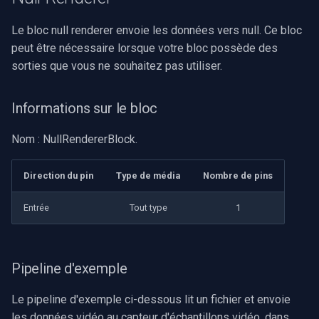
INSTAR
Le bloc null renderer envoie les données vers null. Ce bloc
Zmodo
peut être nécessaire lorsque votre bloc possède des
sorties que vous ne souhaitez pas utiliser.
Arecont Vision
Informations sur le bloc
JVC
Nom : NullRendererBlock.
Toshiba
Direction du pin
Type de média
Nombre de pins
LG
Entrée
Tout type
1
Linksys
LTS
Pipeline d'exemple
Q-See
Le pipeline d'exemple ci-dessous lit un fichier et envoie
les données vidéo au capteur d'échantillons vidéo, dans