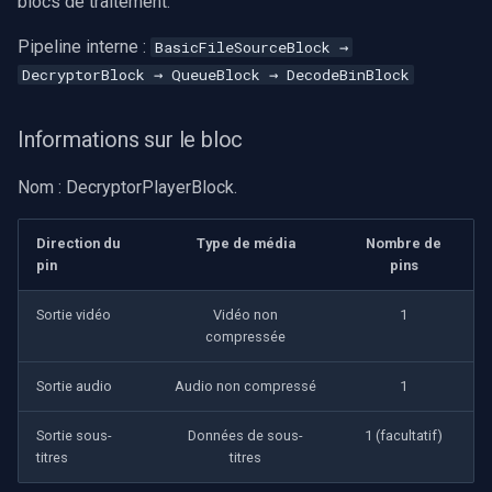
blocs de traitement.
Pipeline interne :
BasicFileSourceBlock →
DecryptorBlock → QueueBlock → DecodeBinBlock
Informations sur le bloc
Nom : DecryptorPlayerBlock.
Direction du
Type de média
Nombre de
pin
pins
Sortie vidéo
Vidéo non
1
compressée
Sortie audio
Audio non compressé
1
Sortie sous-
Données de sous-
1 (facultatif)
titres
titres