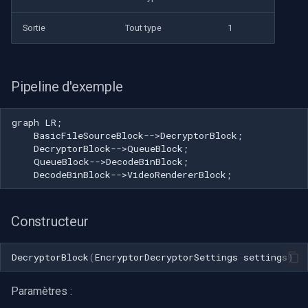
Sortie
Tout type
1
Pipeline d'exemple
graph LR;

    BasicFileSourceBlock-->DecryptorBlock;

    DecryptorBlock-->QueueBlock;

    QueueBlock-->DecodeBinBlock;

    DecodeBinBlock-->VideoRendererBlock;
Constructeur
DecryptorBlock
(
EncryptorDecryptorSettings
settings
)
Paramètres :