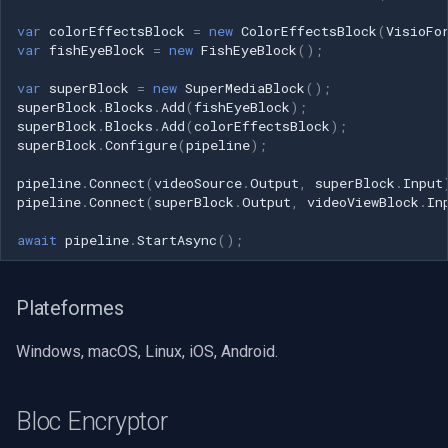
var
colorEffectsBlock
=
new
ColorEffectsBlock
(
VisioFo
var
fishEyeBlock
=
new
FishEyeBlock
();
var
superBlock
=
new
SuperMediaBlock
();
superBlock
.
Blocks
.
Add
(
fishEyeBlock
);
superBlock
.
Blocks
.
Add
(
colorEffectsBlock
);
superBlock
.
Configure
(
pipeline
);
pipeline
.
Connect
(
videoSource
.
Output
,
superBlock
.
Input
pipeline
.
Connect
(
superBlock
.
Output
,
videoViewBlock
.
In
await
pipeline
.
StartAsync
();
Plateformes
Windows, macOS, Linux, iOS, Android.
Bloc Encryptor