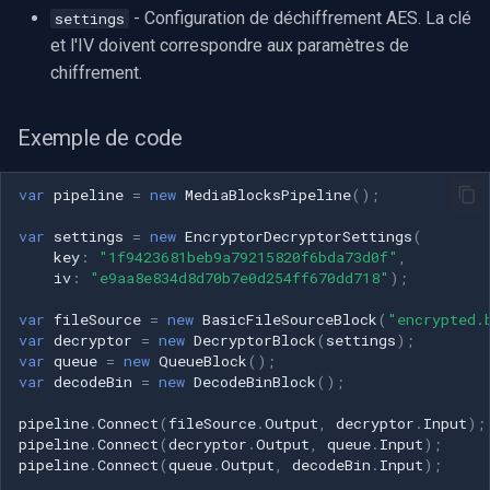
- Configuration de déchiffrement AES. La clé
settings
et l'IV doivent correspondre aux paramètres de
chiffrement.
Exemple de code
var
pipeline
=
new
MediaBlocksPipeline
();
var
settings
=
new
EncryptorDecryptorSettings
(
key
:
"1f9423681beb9a79215820f6bda73d0f"
,
iv
:
"e9aa8e834d8d70b7e0d254ff670dd718"
);
var
fileSource
=
new
BasicFileSourceBlock
(
"encrypted.
var
decryptor
=
new
DecryptorBlock
(
settings
);
var
queue
=
new
QueueBlock
();
var
decodeBin
=
new
DecodeBinBlock
();
pipeline
.
Connect
(
fileSource
.
Output
,
decryptor
.
Input
);
pipeline
.
Connect
(
decryptor
.
Output
,
queue
.
Input
);
pipeline
.
Connect
(
queue
.
Output
,
decodeBin
.
Input
);