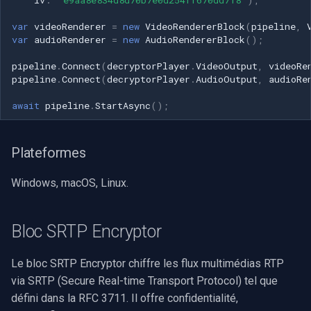
var
videoRenderer
=
new
VideoRendererBlock
(
pipeline
,
var
audioRenderer
=
new
AudioRendererBlock
();
pipeline
.
Connect
(
decryptorPlayer
.
VideoOutput
,
videoRe
pipeline
.
Connect
(
decryptorPlayer
.
AudioOutput
,
audioRe
await
pipeline
.
StartAsync
();
Plateformes
Windows, macOS, Linux.
Bloc SRTP Encryptor
Le bloc SRTP Encryptor chiffre les flux multimédias RTP
via SRTP (Secure Real-time Transport Protocol) tel que
défini dans la RFC 3711. Il offre confidentialité,