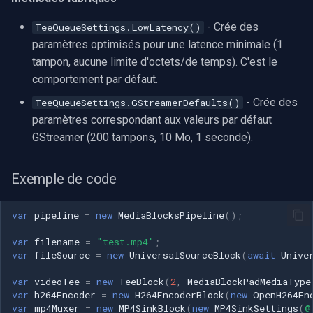
- Crée des
TeeQueueSettings.LowLatency()
paramètres optimisés pour une latence minimale (1
tampon, aucune limite d'octets/de temps). C'est le
comportement par défaut.
- Crée des
TeeQueueSettings.GStreamerDefaults()
paramètres correspondant aux valeurs par défaut
GStreamer (200 tampons, 10 Mo, 1 seconde).
Exemple de code
var
pipeline
=
new
MediaBlocksPipeline
();
var
filename
=
"test.mp4"
;
var
fileSource
=
new
UniversalSourceBlock
(
await
Unive
var
videoTee
=
new
TeeBlock
(
2
,
MediaBlockPadMediaType
var
h264Encoder
=
new
H264EncoderBlock
(
new
OpenH264En
var
mp4Muxer
=
new
MP4SinkBlock
(
new
MP4SinkSettings
(
@