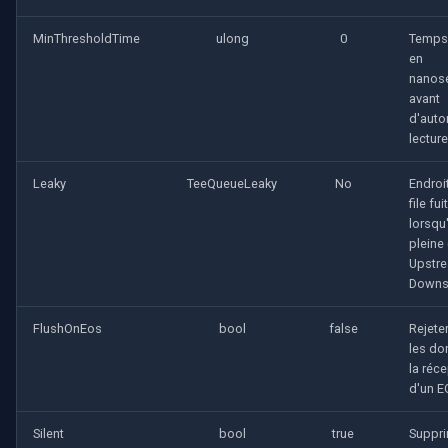
MinThresholdTime
ulong
0
Temps
en
nanos
avant
d'autor
lecture
Leaky
TeeQueueLeaky
No
Endroit
file fuit
lorsqu'
pleine
Upstr
Downs
FlushOnEos
bool
false
Rejete
les do
la réc
d'un E
Silent
bool
true
Suppri