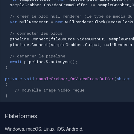
CP Plus
sampleGrabber
.
OnVideoFrameBuffer
+=
sampleGrabber_O
Sanyo
// créer le bloc null renderer (le type de média du
var
nullRenderer
=
new
NullRendererBlock
(
MediaBlock
BrickCom
// connecter les blocs
pipeline
.
Connect
(
fileSource
.
VideoOutput
,
sampleGrab
pipeline
.
Connect
(
sampleGrabber
.
Output
,
nullRenderer
Edimax
// démarrer le pipeline
Uniview (UNV)
await
pipeline
.
StartAsync
();
}
Hanwha Vision
private
void
sampleGrabber_OnVideoFrameBuffer
(
object
{
Tiandy
// nouvelle image vidéo reçue
}
EZVIZ
Plateformes
Wisenet
Windows, macOS, Linux, iOS, Android.
Annke