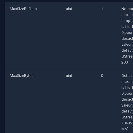
MaxSizeBuffers
uint
1
Nomb
maxim
tampo
la file.
0 pour
désact
valeur
défaut
GStrea
200.
MaxSizeBytes
uint
0
Octets
maxim
la file.
0 pour
désact
valeur
défaut
GStrea
104857
Mo).