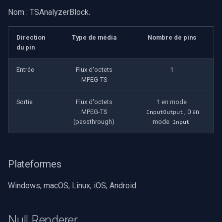
rendu vidéo WinForms
Pre-Event Recording
audio
Pelco
Capture vidéo (WMV)
Nom : TSAnalyzerBlock.
c
Texte sur une image vidéo
h
Moteurs X
Swann
Crossbar d'entrée vidéo
Direction
Type de média
Nombre de pins
du pin
e
Désinstaller un filtre
GeoVision
Moteur de rendu vidéo
DirectShow
Entrée
Flux d'octets
1
MPEG-TS
ACTi
Installation
VideoView définir une ima
Sortie
Flux d'octets
1 en mode
personnalisée
Canon
MPEG-TS
, 0 en
InputOutput
(passthrough)
mode
Input
VU-mètres
Cisco
Zoom sur une image vidéo
Grandstream
Plateformes
Zoom vidéo plusieurs
FLIR / Teledyne
Windows, macOS, Linux, iOS, Android.
moteurs de rendu
Milesight
Null Renderer