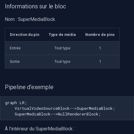
Informations sur le bloc
Nom : SuperMediaBlock.
Direction du pin
Type de média
Nombre de pins
Entrée
Tout type
1
Sortie
Tout type
1
Pipeline d'exemple
graph LR;

    VirtualVideoSourceBlock-->SuperMediaBlock;

    SuperMediaBlock-->NullRendererBlock;
À l'intérieur du SuperMediaBlock :