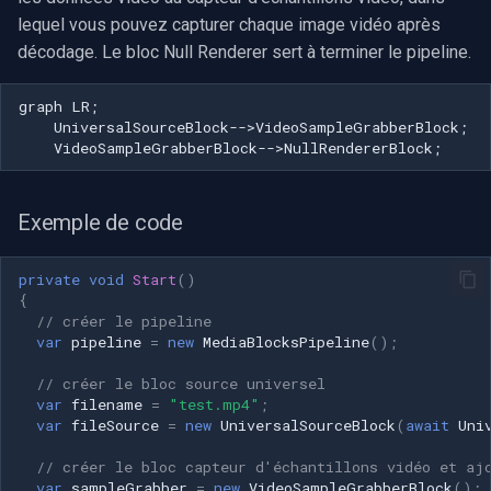
Speco Technologies
lequel vous pouvez capturer chaque image vidéo après
décodage. Le bloc Null Renderer sert à terminer le pipeline.
EverFocus
graph LR;

ABUS
    UniversalSourceBlock-->VideoSampleGrabberBlock;

    VideoSampleGrabberBlock-->NullRendererBlock;
Basler
Exemple de code
Mobotix
Avigilon
private
void
Start
()
{
// créer le pipeline
AVTech
var
pipeline
=
new
MediaBlocksPipeline
();
// créer le bloc source universel
LILIN
var
filename
=
"test.mp4"
;
var
fileSource
=
new
UniversalSourceBlock
(
await
Uni
Zavio
// créer le bloc capteur d'échantillons vidéo et aj
var
sampleGrabber
=
new
VideoSampleGrabberBlock
();