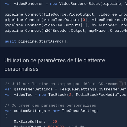
var
videoRenderer
=
new
VideoRendererBlock
(
pipeline
,
pipeline
.
Connect
(
fileSource
.
VideoOutput
,
videoTee
.
Inp
pipeline
.
Connect
(
videoTee
.
Outputs
[
0
],
videoRenderer
.
I
pipeline
.
Connect
(
videoTee
.
Outputs
[
1
],
h264Encoder
.
Inp
pipeline
.
Connect
(
h264Encoder
.
Output
,
mp4Muxer
.
CreateN
await
pipeline
.
StartAsync
();
Utilisation de paramètres de file d'attente
personnalisés
// Utiliser la mise en tampon par défaut GStreamer (l
var
gstreamerSettings
=
TeeQueueSettings
.
GStreamerDef
var
videoTee
=
new
TeeBlock
(
2
,
MediaBlockPadMediaType
// Ou créer des paramètres personnalisés
var
customSettings
=
new
TeeQueueSettings
{
MaxSizeBuffers
=
50
,
MaxSizeBytes
=
5242880
,
// 5 Mo