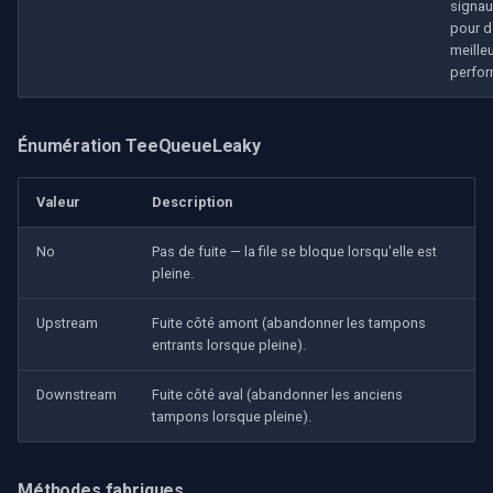
signaux
pour d
meille
perfo
Énumération TeeQueueLeaky
Valeur
Description
No
Pas de fuite — la file se bloque lorsqu'elle est
pleine.
Upstream
Fuite côté amont (abandonner les tampons
entrants lorsque pleine).
Downstream
Fuite côté aval (abandonner les anciens
tampons lorsque pleine).
Méthodes fabriques