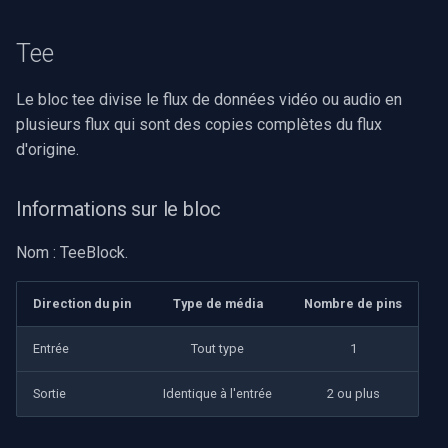
Imou
Tee
Wyze
Le bloc tee divise le flux de données vidéo ou audio en
plusieurs flux qui sont des copies complètes du flux
Aqara
d'origine.
Verkada
Informations sur le bloc
Rhombus
Nom : TeeBlock.
Arlo
Direction du pin
Type de média
Nombre de pins
Eufy Security
Entrée
Tout type
1
Tenda
Sortie
Identique à l'entrée
2 ou plus
Mercusys