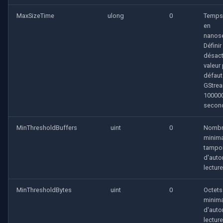
MaxSizeTime
ulong
0
Temps
en
nanos
Définir
désact
valeur
défaut
GStrea
100000
secon
MinThresholdBuffers
uint
0
Nomb
minima
tampo
d'autor
lecture
MinThresholdBytes
uint
0
Octets
minima
d'autor
lecture