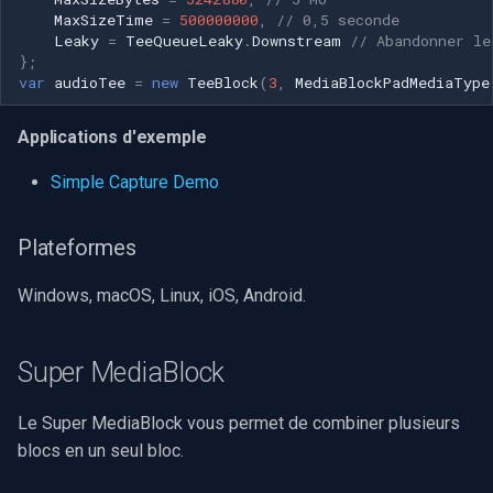
MaxSizeTime
=
500000000
,
// 0,5 seconde
Leaky
=
TeeQueueLeaky
.
Downstream
// Abandonner le
};
var
audioTee
=
new
TeeBlock
(
3
,
MediaBlockPadMediaType
Applications d'exemple
Simple Capture Demo
Plateformes
Windows, macOS, Linux, iOS, Android.
Super MediaBlock
Le Super MediaBlock vous permet de combiner plusieurs
blocs en un seul bloc.