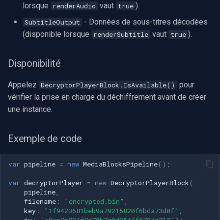
lorsque
vaut
).
renderAudio
true
- Données de sous-titres décodées
SubtitleOutput
(disponible lorsque
vaut
).
renderSubtitle
true
Disponibilité
Appelez
pour
DecryptorPlayerBlock.IsAvailable()
vérifier la prise en charge du déchiffrement avant de créer
une instance.
Exemple de code
var
pipeline
=
new
MediaBlocksPipeline
();
var
decryptorPlayer
=
new
DecryptorPlayerBlock
(
pipeline
,
filename
:
"encrypted.bin"
,
key
:
"1f9423681beb9a79215820f6bda73d0f"
,
iv
:
"e9aa8e834d8d70b7e0d254ff670dd718"
);