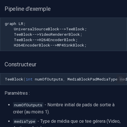
Pipeline d'exemple
graph LR;

    UniversalSourceBlock-->TeeBlock;

    TeeBlock-->VideoRendererBlock;

    TeeBlock-->H264EncoderBlock;

    H264EncoderBlock-->MP4SinkBlock;
Constructeur
TeeBlock
(
int
numOfOutputs
,
MediaBlockPadMediaType
med
Paramètres :
- Nombre initial de pads de sortie à
numOfOutputs
créer (au moins 1).
- Type de média que ce tee gérera (Video,
mediaType