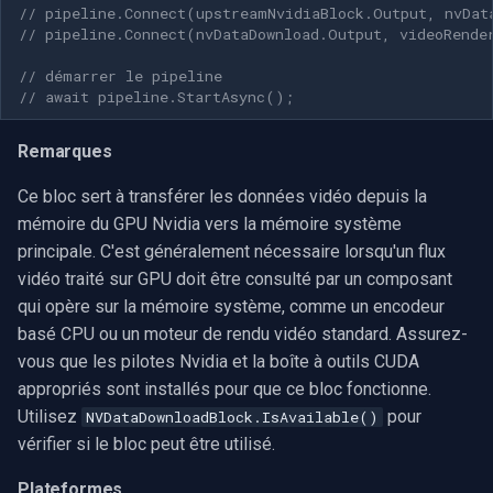
// pipeline.Connect(upstreamNvidiaBlock.Output, nvDat
INSTAR
// pipeline.Connect(nvDataDownload.Output, videoRende
Zmodo
// démarrer le pipeline
// await pipeline.StartAsync();
Arecont Vision
Remarques
JVC
Ce bloc sert à transférer les données vidéo depuis la
mémoire du GPU Nvidia vers la mémoire système
Toshiba
principale. C'est généralement nécessaire lorsqu'un flux
vidéo traité sur GPU doit être consulté par un composant
LG
qui opère sur la mémoire système, comme un encodeur
basé CPU ou un moteur de rendu vidéo standard. Assurez-
Linksys
vous que les pilotes Nvidia et la boîte à outils CUDA
appropriés sont installés pour que ce bloc fonctionne.
LTS
Utilisez
pour
NVDataDownloadBlock.IsAvailable()
vérifier si le bloc peut être utilisé.
Q-See
Plateformes