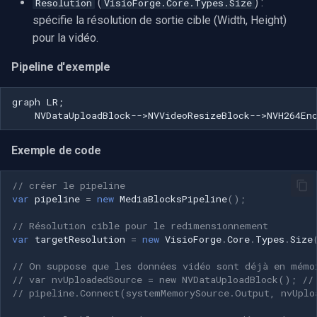
(
) :
Resolution
VisioForge.Core.Types.Size
spécifie la résolution de sortie cible (Width, Height)
pour la vidéo.
Pipeline d'exemple
graph LR;

    NVDataUploadBlock-->NVVideoResizeBlock-->NVH264En
Exemple de code
// créer le pipeline
var
pipeline
=
new
MediaBlocksPipeline
();
// Résolution cible pour le redimensionnement
var
targetResolution
=
new
VisioForge
.
Core
.
Types
.
Size
// On suppose que les données vidéo sont déjà en mémo
// var nvUploadedSource = new NVDataUploadBlock(); //
// pipeline.Connect(systemMemorySource.Output, nvUplo