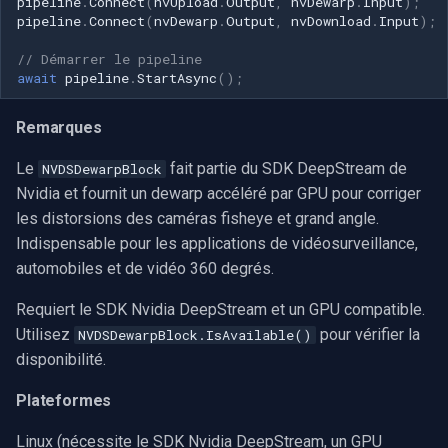
pipeline
.
Connect
(
nvUpload
.
Output
,
nvDewarp
.
Input
);
pipeline
.
Connect
(
nvDewarp
.
Output
,
nvDownload
.
Input
);
// Démarrer le pipeline
await
pipeline
.
StartAsync
();
Remarques
Le
fait partie du SDK DeepStream de
NVDSDewarpBlock
Nvidia et fournit un dewarp accéléré par GPU pour corriger
les distorsions des caméras fisheye et grand angle.
Indispensable pour les applications de vidéosurveillance,
automobiles et de vidéo 360 degrés.
Requiert le SDK Nvidia DeepStream et un GPU compatible.
Utilisez
pour vérifier la
NVDSDewarpBlock.IsAvailable()
disponibilité.
Plateformes
Linux (nécessite le SDK Nvidia DeepStream, un GPU