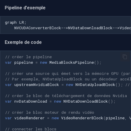
rendu vidéo WinForms
Pre-Event Recording
audio
Pelco
Capture vidéo (WMV)
Pipeline d'exemple
c
Texte sur une image vidéo
h
Moteurs X
Swann
Crossbar d'entrée vidéo
graph LR;

    NVCUDAConverterBlock-->NVDataDownloadBlock-->Vide
e
Désinstaller un filtre
GeoVision
Moteur de rendu vidéo
DirectShow
Exemple de code
ACTi
Installation
VideoView définir une ima
// créer le pipeline
var
pipeline
=
new
MediaBlocksPipeline
();
personnalisée
Canon
// créer une source qui émet vers la mémoire GPU (par
VU-mètres
Cisco
// Par exemple, NVDataUploadBlock ou un décodeur accé
var
upstreamNvidiaBlock
=
new
NVDataUploadBlock
();
//
Zoom sur une image vidéo
Grandstream
// créer le bloc de téléchargement de données Nvidia
var
nvDataDownload
=
new
NVDataDownloadBlock
();
Zoom vidéo plusieurs
FLIR / Teledyne
// créer le bloc moteur de rendu vidéo
moteurs de rendu
var
videoRenderer
=
new
VideoRendererBlock
(
pipeline
,
Milesight
// connecter les blocs