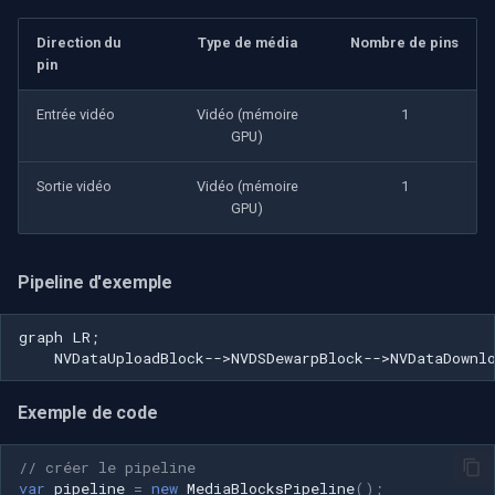
Direction du
Type de média
Nombre de pins
pin
Entrée vidéo
Vidéo (mémoire
1
GPU)
Sortie vidéo
Vidéo (mémoire
1
GPU)
Pipeline d'exemple
graph LR;

    NVDataUploadBlock-->NVDSDewarpBlock-->NVDataDownl
Exemple de code
// créer le pipeline
var
pipeline
=
new
MediaBlocksPipeline
();