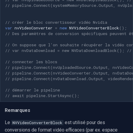
// pipeline.Connect(systemMemorySource.Output, nvUplo
// créer le bloc convertisseur vidéo Nvidia
var
nvVideoConverter
=
new
NVVideoConverterBlock
();
// Des paramètres de conversion spécifiques peuvent ê
// On suppose que l'on souhaite récupérer la vidéo co
// var nvDataDownload = new NVDataDownloadBlock(); //
// connecter les blocs
// pipeline.Connect(nvUploadedSource.Output, nvVideoC
// pipeline.Connect(nvVideoConverter.Output, nvDataDo
// pipeline.Connect(nvDataDownload.Output, videoRende
// démarrer le pipeline
// await pipeline.StartAsync();
Remarques
Le
est utilisé pour des
NVVideoConverterBlock
conversions de format vidéo efficaces (par ex. espace