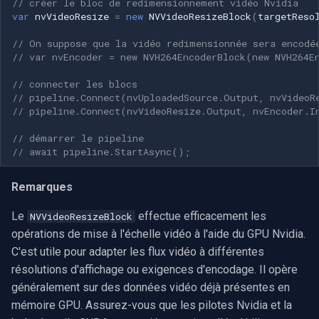
// créer le bloc de redimensionnement vidéo Nvidia
var
nvVideoResize
=
new
NVVideoResizeBlock
(
targetReso
// On suppose que la vidéo redimensionnée sera encodé
// var nvEncoder = new NVH264EncoderBlock(new NVH264E
// connecter les blocs
// pipeline.Connect(nvUploadedSource.Output, nvVideoR
// pipeline.Connect(nvVideoResize.Output, nvEncoder.I
// démarrer le pipeline
// await pipeline.StartAsync();
Remarques
Le
effectue efficacement les
NVVideoResizeBlock
opérations de mise à l'échelle vidéo à l'aide du GPU Nvidia.
C'est utile pour adapter les flux vidéo à différentes
résolutions d'affichage ou exigences d'encodage. Il opère
généralement sur des données vidéo déjà présentes en
mémoire GPU. Assurez-vous que les pilotes Nvidia et la