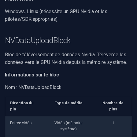
Speco Technologies
Windows, Linux (nécessite un GPU Nvidia et les
EverFocus
pilotes/SDK appropriés).
ABUS
NVDataUploadBlock
Basler
Bloc de téléversement de données Nvidia. Téléverse les
données vers le GPU Nvidia depuis la mémoire système.
Mobotix
Informations sur le bloc
Avigilon
Nom : NVDataUploadBlock.
AVTech
Direction du
Type de média
Nombre de
LILIN
pin
pins
Zavio
Entrée vidéo
Vidéo (mémoire
1
système)