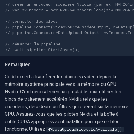
// créer un encodeur accéléré Nvidia (par ex. NVH264E
// var nvEncoder = new NVH264EncoderBlock(new NVH264E
Imou
// connecter les blocs
// pipeline.Connect(videoSource.VideoOutput, nvDataUp
Wyze
// pipeline.Connect(nvDataUpload.Output, nvEncoder.In
Aqara
// démarrer le pipeline
// await pipeline.StartAsync();
Verkada
Remarques
Rhombus
Ce bloc sert à transférer les données vidéo depuis la
mémoire système principale vers la mémoire du GPU
Arlo
Nvidia. C'est généralement un préalable pour utiliser les
blocs de traitement accélérés Nvidia tels que les
Eufy Security
encodeurs, décodeurs ou filtres qui opèrent sur la mémoire
GPU. Assurez-vous que les pilotes Nvidia et la boîte à
Tenda
outils CUDA appropriés sont installés pour que ce bloc
fonctionne. Utilisez
NVDataUploadBlock.IsAvailable()
Mercusys