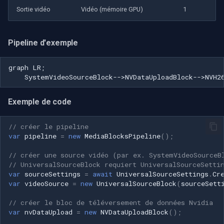
CP Plus
Sortie vidéo
Vidéo (mémoire GPU)
1
Sanyo
Pipeline d'exemple
BrickCom
graph LR;

Edimax
    SystemVideoSourceBlock-->NVDataUploadBlock-->NVH2
Uniview (UNV)
Exemple de code
Hanwha Vision
// créer le pipeline
var
pipeline
=
new
MediaBlocksPipeline
();
Tiandy
// créer une source vidéo (par ex. SystemVideoSourceB
// UniversalSourceBlock requiert UniversalSourceSetti
EZVIZ
var
sourceSettings
=
await
UniversalSourceSettings
.
Cr
var
videoSource
=
new
UniversalSourceBlock
(
sourceSett
Wisenet
// créer le bloc de téléversement de données Nvidia
var
nvDataUpload
=
new
NVDataUploadBlock
();
Annke