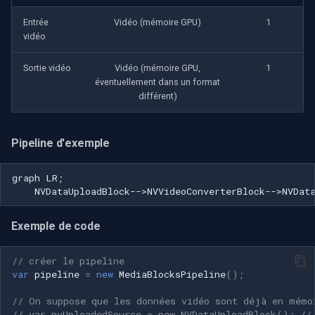
Entrée
Vidéo (mémoire GPU)
1
vidéo
Sortie vidéo
Vidéo (mémoire GPU,
1
éventuellement dans un format
différent)
Pipeline d'exemple
graph LR;

    NVDataUploadBlock-->NVVideoConverterBlock-->NVDat
Exemple de code
// créer le pipeline
var
pipeline
=
new
MediaBlocksPipeline
();
// On suppose que les données vidéo sont déjà en mémo
// var nvUploadedSource = new NVDataUploadBlock(); //