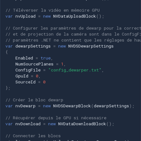
// Téléverser la vidéo en mémoire GPU
var
nvUpload
=
new
NVDataUploadBlock
();
// Configurer les paramètres de dewarp pour la correc
// et de projection de la caméra sont dans le ConfigF
// paramètres .NET ne contient que les réglages de ha
var
dewarpSettings
=
new
NVDSDewarpSettings
{
Enabled
=
true
,
NumSourcePlanes
=
1
,
ConfigFile
=
"config_dewarper.txt"
,
GpuId
=
0
,
SourceId
=
0
};
// Créer le bloc dewarp
var
nvDewarp
=
new
NVDSDewarpBlock
(
dewarpSettings
);
// Récupérer depuis le GPU si nécessaire
var
nvDownload
=
new
NVDataDownloadBlock
();
// Connecter les blocs