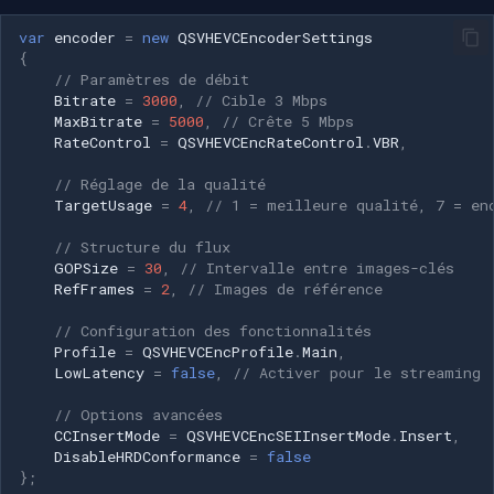
var
encoder
=
new
QSVHEVCEncoderSettings
{
// Paramètres de débit
Bitrate
=
3000
,
// Cible 3 Mbps
MaxBitrate
=
5000
,
// Crête 5 Mbps
RateControl
=
QSVHEVCEncRateControl
.
VBR
,
// Réglage de la qualité
TargetUsage
=
4
,
// 1 = meilleure qualité, 7 = en
// Structure du flux
GOPSize
=
30
,
// Intervalle entre images-clés
RefFrames
=
2
,
// Images de référence
// Configuration des fonctionnalités
Profile
=
QSVHEVCEncProfile
.
Main
,
LowLatency
=
false
,
// Activer pour le streaming
// Options avancées
CCInsertMode
=
QSVHEVCEncSEIInsertMode
.
Insert
,
DisableHRDConformance
=
false
};