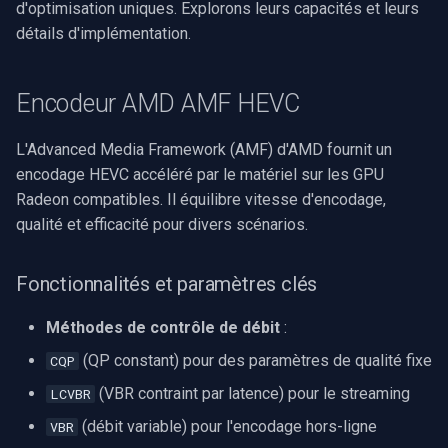
d'optimisation uniques. Explorons leurs capacités et leurs
INSTAR
détails d'implémentation.
OpenGL
Zmodo
AWS
Encodeur AMD AMF HEVC
Arecont Vision
Spécifique à Windows
L'Advanced Media Framework (AMF) d'AMD fournit un
JVC
encodage HEVC accéléré par le matériel sur les GPU
Spécifique à Linux
Radeon compatibles. Il équilibre vitesse d'encodage,
Toshiba
qualité et efficacité pour divers scénarios.
Spécifique à Apple
LG
Fonctionnalités et paramètres clés
Linksys
Méthodes de contrôle de débit
:
LTS
(QP constant) pour des paramètres de qualité fixe
CQP
(VBR contraint par latence) pour le streaming
LCVBR
Q-See
(débit variable) pour l'encodage hors-ligne
VBR