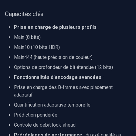
Capacités clés
Imou
Prise en charge de plusieurs profils
:
Wyze
Main (8 bits)
Aqara
Main10 (10 bits HDR)
Main444 (haute précision de couleur)
Verkada
Options de profondeur de bit étendue (12 bits)
Rhombus
Fonctionnalités d'encodage avancées
:
Prise en charge des B-frames avec placement
Arlo
adaptatif
Eufy Security
Quantification adaptative temporelle
Prédiction pondérée
Tenda
Contrôle de débit look-ahead
Mercusys
Préréglages de performance
: du axé qualité au