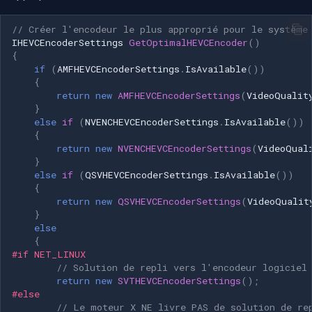
// Créer l'encodeur le plus approprié pour le système
IHEVCEncoderSettings
GetOptimalHEVCEncoder
()
{
if
(
AMFHEVCEncoderSettings
.
IsAvailable
())
{
return
new
AMFHEVCEncoderSettings
(
VideoQualit
}
else
if
(
NVENCHEVCEncoderSettings
.
IsAvailable
())
{
return
new
NVENCHEVCEncoderSettings
(
VideoQual
}
else
if
(
QSVHEVCEncoderSettings
.
IsAvailable
())
{
return
new
QSVHEVCEncoderSettings
(
VideoQualit
}
else
{
#if NET_LINUX
// Solution de repli vers l'encodeur logiciel
return
new
SVTHEVCEncoderSettings
();
#else
// Le moteur X NE livre PAS de solution de re