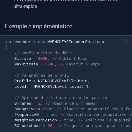
ultra-rapide
Exemple d'implémentation
var
encoder
=
new
NVENCHEVCEncoderSettings
{
// Configuration du débit
Bitrate
=
3000
,
// Cible 3 Mbps
MaxBitrate
=
5000
,
// Maximum 5 Mbps
// Paramètres de profil
Profile
=
NVENCHEVCProfile
.
Main
,
Level
=
NVENCHEVCLevel
.
Level5_1
,
// Options d'amélioration de la qualité
BFrames
=
2
,
// Nombre de B-frames
BAdaptive
=
true
,
// Placement adaptatif des B-fr
TemporalAQ
=
true
,
// Quantification adaptative t
WeightedPrediction
=
true
,
// Améliore la qualité
RCLookahead
=
20
,
// Images à analyser pour le co