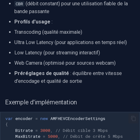
Speco Technologies
(débit constant) pour une utilisation fiable de la
CBR
bande passante
EverFocus
Profils d'usage
:
Transcoding (qualité maximale)
ABUS
Ultra Low Latency (pour applications en temps réel)
Basler
Low Latency (pour streaming interactif)
Web Camera (optimisé pour sources webcam)
Mobotix
Préréglages de qualité
: équilibre entre vitesse
Avigilon
d'encodage et qualité de sortie
AVTech
Exemple d'implémentation
LILIN
var
encoder
=
new
AMFHEVCEncoderSettings
{
Zavio
Bitrate
=
3000
,
// Débit cible 3 Mbps
MaxBitrate
=
5000
,
// Débit de crête 5 Mbps