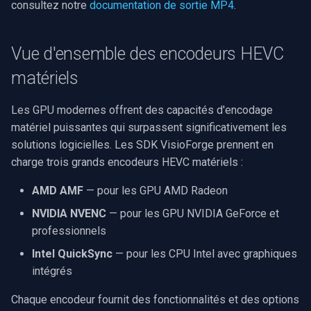
consultez notre
documentation de sortie MP4
.
rendu vidéo WinForms
Pre-Event Recording
audio
Serveur RTSP
Pelco
Capture vidéo (WMV)
c
Bonnes pratiques pour
l'encodage HEVC
Texte sur une image vidéo
h
Moteurs X
Compositeur de vidéo en
Swann
Vue d'ensemble des encodeurs HEVC
Crossbar d'entrée vidéo
direct
e
matériels
Désinstaller un filtre
1. Sélection de l'encodeur
GeoVision
Moteur de rendu vidéo
DirectShow
Pont
Les GPU modernes offrent des capacités d'encodage
2. Sélection du contrôle de
ACTi
Installation
matériel puissantes qui surpassent significativement les
VideoView définir une image
débit
ElevenLabs
solutions logicielles. Les SDK VisioForge prennent en
personnalisée
Canon
charge trois grands encodeurs HEVC matériels :
3. Optimisation des
Spécial
VU-mètres
performances
Cisco
AMD AMF
— pour les GPU AMD Radeon
Decklink
NVIDIA NVENC
— pour les GPU NVIDIA GeForce et
Zoom sur une image vidéo
4. Amélioration de la qualité
Grandstream
professionnels
NVIDIA
Dépannage courant
Zoom vidéo plusieurs
Intel QuickSync
— pour les CPU Intel avec graphiques
FLIR / Teledyne
moteurs de rendu
AMA
intégrés
Conclusion
Milesight
Chaque encodeur fournit des fonctionnalités et des options
OpenCV