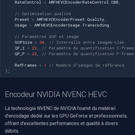
CP Plus
RateControl
=
AMFHEVCEncoderRateControl
.
CBR
,
// Optimisation qualité
Sanyo
Preset
=
AMFHEVCEncoderPreset
.
Quality
,
Usage
=
AMFHEVCEncoderUsage
.
Transcoding
,
BrickCom
// Paramètres GOP et image
GOPSize
=
30
,
// Intervalle entre images-clés
Edimax
QP_I
=
22
,
// Paramètre de quantification I-frame
QP_P
=
22
,
// Paramètre de quantification P-frame
Uniview (UNV)
RefFrames
=
1
// Nombre d'images de référence
};
Hanwha Vision
Tiandy
Encodeur NVIDIA NVENC HEVC
EZVIZ
La technologie NVENC de NVIDIA fournit du matériel
d'encodage dédié sur les GPU GeForce et professionnels,
Wisenet
offrant d'excellentes performances et qualité à divers
débits.
Annke