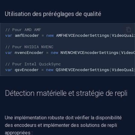
Utilisation des préréglages de qualité
// Pour AMD AMF
var
amfEncoder
=
new
AMFHEVCEncoderSettings
(
VideoQual
// Pour NVIDIA NVENC
var
nvencEncoder
=
new
NVENCHEVCEncoderSettings
(
Video
// Pour Intel QuickSync
var
qsvEncoder
=
new
QSVHEVCEncoderSettings
(
VideoQual
Détection matérielle et stratégie de repli
Une implémentation robuste doit vérifier la disponibilité
des encodeurs et implémenter des solutions de repli
appropriées :