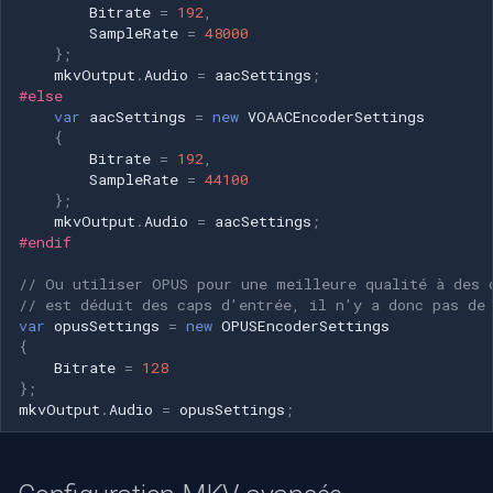
Bitrate
=
192
,
SampleRate
=
48000
};
mkvOutput
.
Audio
=
aacSettings
;
#else
var
aacSettings
=
new
VOAACEncoderSettings
{
Bitrate
=
192
,
SampleRate
=
44100
};
mkvOutput
.
Audio
=
aacSettings
;
#endif
// Ou utiliser OPUS pour une meilleure qualité à des 
// est déduit des caps d'entrée, il n'y a donc pas de
var
opusSettings
=
new
OPUSEncoderSettings
{
Bitrate
=
128
};
mkvOutput
.
Audio
=
opusSettings
;