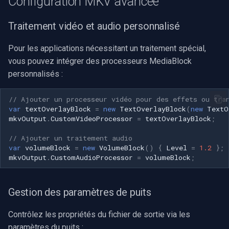
Configuration MKV avancée
Traitement vidéo et audio personnalisé
Pour les applications nécessitant un traitement spécial,
vous pouvez intégrer des processeurs MediaBlock
personnalisés :
// Ajouter un processeur vidéo pour des effets ou tra
var
textOverlayBlock
=
new
TextOverlayBlock
(
new
TextO
mkvOutput
.
CustomVideoProcessor
=
textOverlayBlock
;
// Ajouter un traitement audio
var
volumeBlock
=
new
VolumeBlock
()
{
Level
=
1.2
};
mkvOutput
.
CustomAudioProcessor
=
volumeBlock
;
Gestion des paramètres de puits
Contrôlez les propriétés du fichier de sortie via les
paramètres du puits :