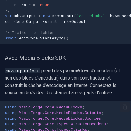
Bitrate
=
10000
};
var
mkvOutput
=
new
MKVOutput
(
"edited.mkv"
,
h265Encod
editCore
.
Output_Format
=
mkvOutput
;
// Traiter le fichier
await
editCore
.
StartAsync
();
Avec Media Blocks SDK
prend des
paramètres
d'encodeur (et
MKVOutputBlock
non des blocs d'encodeur) dans son constructeur et
construit la chaîne d'encodage en interne. Connectez la
source audio/vidéo directement à ses pads d'entrée.
using
VisioForge.Core.MediaBlocks
;
using
VisioForge.Core.MediaBlocks.Outputs
;
using
VisioForge.Core.MediaBlocks.Sources
;
using
VisioForge.Core.Types.X.AudioEncoders
;
using
VisioForge.Core.Types.X.Sinks
;