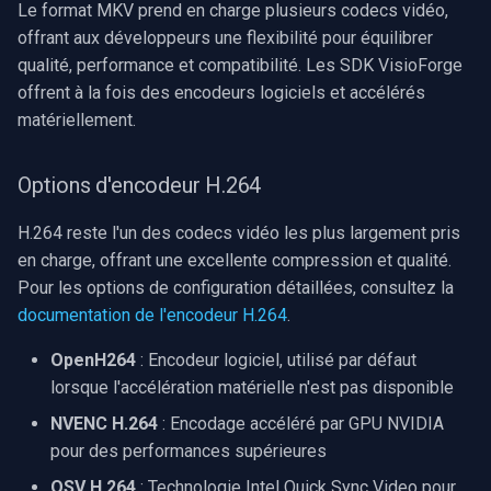
Speco Technologies
Le format MKV prend en charge plusieurs codecs vidéo,
offrant aux développeurs une flexibilité pour équilibrer
EverFocus
qualité, performance et compatibilité. Les SDK VisioForge
offrent à la fois des encodeurs logiciels et accélérés
ABUS
matériellement.
Basler
Options d'encodeur H.264
Mobotix
H.264 reste l'un des codecs vidéo les plus largement pris
en charge, offrant une excellente compression et qualité.
Avigilon
Pour les options de configuration détaillées, consultez la
documentation de l'encodeur H.264
.
AVTech
OpenH264
: Encodeur logiciel, utilisé par défaut
LILIN
lorsque l'accélération matérielle n'est pas disponible
NVENC H.264
: Encodage accéléré par GPU NVIDIA
Zavio
pour des performances supérieures
QSV H.264
: Technologie Intel Quick Sync Video pour