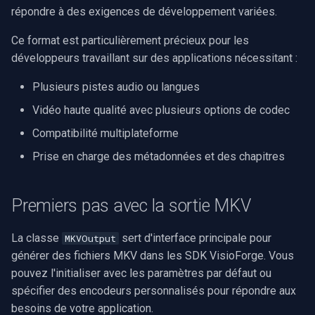
répondre à des exigences de développement variées.
rendu vidéo WinForms
Intégration avec les
Pre-Event Recording
audio
Serveur RTSP
Pelco
Capture vidéo (WMV)
c
composants du SDK
Ce format est particulièrement précieux pour les
VisioForge
Texte sur une image vidéo
h
Moteurs X
Compositeur de vidéo en
Swann
Crossbar d'entrée vidéo
développeurs travaillant sur des applications nécessitant :
direct
e
Désinstaller un filtre
Avec Video Capture SDK
GeoVision
Moteur de rendu vidéo
Plusieurs pistes audio ou langues
DirectShow
Pont
Vidéo haute qualité avec plusieurs options de codec
Avec Video Edit SDK
ACTi
Installation
Compatibilité multiplateforme
VideoView définir une image
ElevenLabs
personnalisée
Avec Media Blocks SDK
Canon
Prise en charge des métadonnées et des chapitres
Spécial
VU-mètres
Avantages de l'accélération
Cisco
Premiers pas avec la sortie MKV
matérielle
Decklink
Zoom sur une image vidéo
Grandstream
Bonnes pratiques pour les
La classe
sert d'interface principale pour
MKVOutput
NVIDIA
développeurs
Zoom vidéo plusieurs
générer des fichiers MKV dans les SDK VisioForge. Vous
FLIR / Teledyne
moteurs de rendu
pouvez l'initialiser avec les paramètres par défaut ou
AMA
Conclusion
spécifier des encodeurs personnalisés pour répondre aux
Milesight
besoins de votre application.
OpenCV