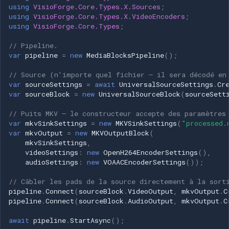
using
VisioForge.Core.Types.X.Sources
;
using
VisioForge.Core.Types.X.VideoEncoders
;
using
VisioForge.Core.Types
;
// Pipeline.
var
pipeline
=
new
MediaBlocksPipeline
();
// Source (n'importe quel fichier — il sera décodé en
var
sourceSettings
=
await
UniversalSourceSettings
.
Cr
var
sourceBlock
=
new
UniversalSourceBlock
(
sourceSett
// Puits MKV — le constructeur accepte des paramètres
var
mkvSinkSettings
=
new
MKVSinkSettings
(
"processed.
var
mkvOutput
=
new
MKVOutputBlock
(
mkvSinkSettings
,
videoSettings
:
new
OpenH264EncoderSettings
(),
audioSettings
:
new
VOAACEncoderSettings
());
// Câbler les pads de la source directement à la sort
pipeline
.
Connect
(
sourceBlock
.
VideoOutput
,
mkvOutput
.
C
pipeline
.
Connect
(
sourceBlock
.
AudioOutput
,
mkvOutput
.
C
await
pipeline
.
StartAsync
();