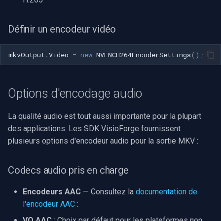
Imou
Définir un encodeur vidéo
Wyze
mkvOutput
.
Video
=
new
NVENCH264EncoderSettings
();
Aqara
Options d'encodage audio
Verkada
La qualité audio est tout aussi importante pour la plupart
Rhombus
des applications. Les SDK VisioForge fournissent
plusieurs options d'encodeur audio pour la sortie MKV :
Arlo
Eufy Security
Codecs audio pris en charge
Tenda
Encodeurs AAC
— Consultez la
documentation de
l'encodeur AAC
:
Mercusys
VO AAC
: Choix par défaut pour les plateformes non