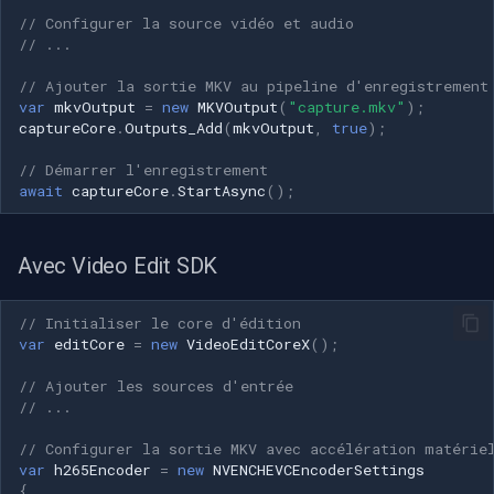
// Configurer la source vidéo et audio
// ...
// Ajouter la sortie MKV au pipeline d'enregistrement
var
mkvOutput
=
new
MKVOutput
(
"capture.mkv"
);
captureCore
.
Outputs_Add
(
mkvOutput
,
true
);
// Démarrer l'enregistrement
await
captureCore
.
StartAsync
();
Avec Video Edit SDK
// Initialiser le core d'édition
var
editCore
=
new
VideoEditCoreX
();
// Ajouter les sources d'entrée
// ...
// Configurer la sortie MKV avec accélération matérie
var
h265Encoder
=
new
NVENCHEVCEncoderSettings
{