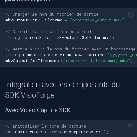
// Changer le nom du fichier de sortie
mkvOutput
.
Sink
.
Filename
=
"processed_output.mkv"
;
// Obtenir le nom de fichier actuel
string
currentFile
=
mkvOutput
.
GetFilename
();
// Mettre à jour le nom du fichier avec un horodatage
string
timestamp
=
DateTime
.
Now
.
ToString
(
"yyyyMMdd_H
mkvOutput
.
SetFilename
(
$"recording_{timestamp}.mkv"
);
Intégration avec les composants du
SDK VisioForge
Avec Video Capture SDK
// Initialiser le core de capture
var
captureCore
=
new
VideoCaptureCoreX
();