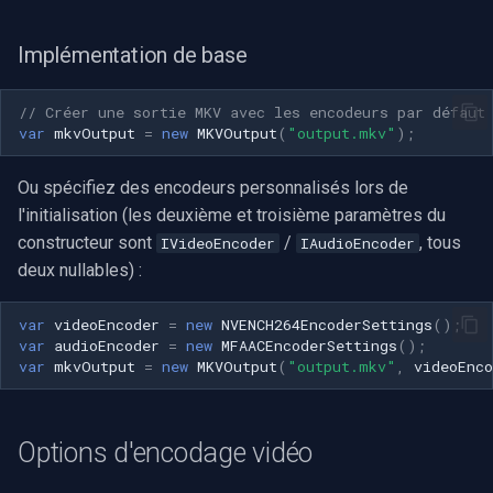
INSTAR
OpenGL
Implémentation de base
Zmodo
AWS
// Créer une sortie MKV avec les encodeurs par défaut
Arecont Vision
var
mkvOutput
=
new
MKVOutput
(
"output.mkv"
);
Spécifique à Windows
JVC
Ou spécifiez des encodeurs personnalisés lors de
Spécifique à Linux
l'initialisation (les deuxième et troisième paramètres du
Toshiba
constructeur sont
/
, tous
IVideoEncoder
IAudioEncoder
Spécifique à Apple
deux nullables) :
LG
var
videoEncoder
=
new
NVENCH264EncoderSettings
();
Linksys
var
audioEncoder
=
new
MFAACEncoderSettings
();
var
mkvOutput
=
new
MKVOutput
(
"output.mkv"
,
videoEnco
LTS
Options d'encodage vidéo
Q-See