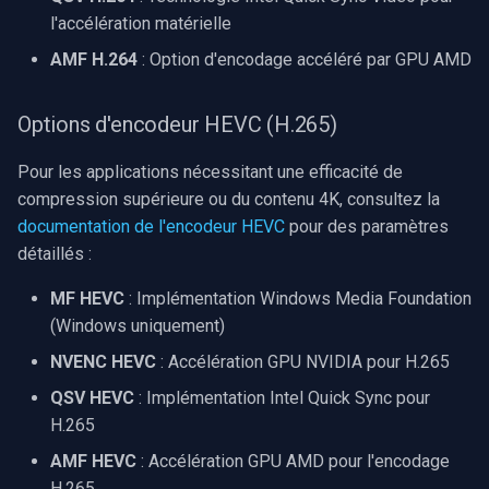
CP Plus
l'accélération matérielle
Sanyo
AMF H.264
: Option d'encodage accéléré par GPU AMD
BrickCom
Options d'encodeur HEVC (H.265)
Edimax
Pour les applications nécessitant une efficacité de
compression supérieure ou du contenu 4K, consultez la
Uniview (UNV)
documentation de l'encodeur HEVC
pour des paramètres
détaillés :
Hanwha Vision
MF HEVC
: Implémentation Windows Media Foundation
Tiandy
(Windows uniquement)
NVENC HEVC
: Accélération GPU NVIDIA pour H.265
EZVIZ
QSV HEVC
: Implémentation Intel Quick Sync pour
H.265
Wisenet
AMF HEVC
: Accélération GPU AMD pour l'encodage
Annke
H.265