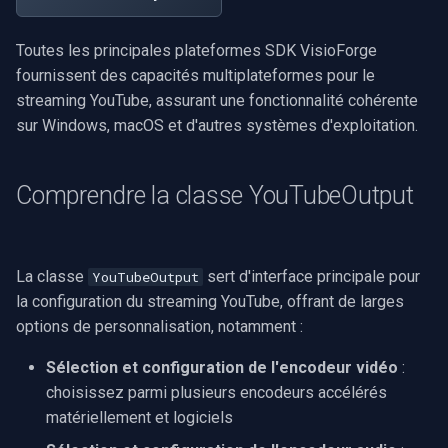
en charge
rendu vidéo WinForms
Pre-Event Recording
audio
Serveur RTSP
Pelco
Capture vidéo (WMV)
c
Toutes les principales plateformes SDK VisioForge
Exemple de configuration
Texte sur une image vidéo
h
Moteurs X
Compositeur de vidéo en
Swann
Crossbar d'entrée vidéo
fournissent des capacités multiplateformes pour le
de l'encodeur audio
direct
streaming YouTube, assurant une fonctionnalité cohérente
e
Désinstaller un filtre
GeoVision
Moteur de rendu vidéo
sur Windows, macOS et d'autres systèmes d'exploitation.
Stratégies d'optimisation
DirectShow
Pont
spécifiques aux plateformes
ACTi
Installation
VideoView définir une image
Comprendre la classe YouTubeOutput
ElevenLabs
Fonctionnalités spécifiques
personnalisée
Canon
à Windows
Spécial
VU-mètres
Cisco
La classe
sert d'interface principale pour
YouTubeOutput
Considérations
Decklink
la configuration du streaming YouTube, offrant de larges
d'implémentation macOS
Zoom sur une image vidéo
Grandstream
options de personnalisation, notamment :
NVIDIA
Couche de compatibilité
Zoom vidéo plusieurs
FLIR / Teledyne
Sélection et configuration de l'encodeur vidéo
:
multiplateforme
moteurs de rendu
AMA
choisissez parmi plusieurs encodeurs accélérés
Milesight
matériellement et logiciels
Bonnes pratiques pour un
OpenCV