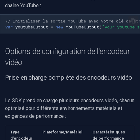
Speco Technologies
chaîne YouTube :
Dépannage des problèmes
courants
EverFocus
// Initialiser la sortie YouTube avec votre clé de st
var
youtubeOutput
=
new
YouTubeOutput
(
"your-youtube-s
Problèmes d'initialisation
ABUS
de l'encodeur
Basler
Options de configuration de l'encodeur
Échecs de connexion au flux
vidéo
Mobotix
Optimisation des
performances
Prise en charge complète des encodeurs vidéo
Avigilon
Ressources et documentation
AVTech
supplémentaires
Le SDK prend en charge plusieurs encodeurs vidéo, chacun
optimisé pour différents environnements matériels et
LILIN
exigences de performance :
Zavio
Type
Plateforme/Matériel
Caractéristiques
d'encodeur
de performance