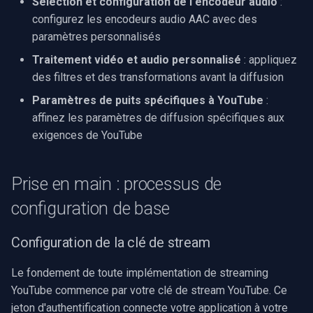
Sélection et configuration de l'encodeur audio
:
streaming optimal
INSTAR
configurez les encodeurs audio AAC avec des
OpenGL
paramètres personnalisés
Sélection d'encodeur
Zmodo
sensible au matériel
Traitement vidéo et audio personnalisé
: appliquez
AWS
des filtres et des transformations avant la diffusion
Arecont Vision
Paramètres de flux
Spécifique à Windows
Paramètres de puits spécifiques à YouTube
:
optimisés pour YouTube
JVC
affinez les paramètres de diffusion spécifiques aux
Spécifique à Linux
exigences de YouTube
Gestion robuste des erreurs
Toshiba
Spécifique à Apple
Exemples d'implémentation
Prise en main : processus de
LG
complets
configuration de base
Linksys
Intégration
Configuration de la clé de stream
VideoCaptureCoreX/VideoEditCoreX
LTS
Le fondement de toute implémentation de streaming
Implémentation avec le
Q-See
YouTube commence par votre clé de stream YouTube. Ce
Media Blocks SDK
jeton d'authentification connecte votre application à votre