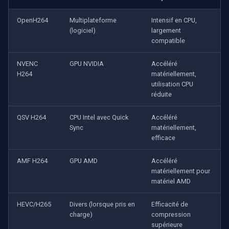
CP Plus
OpenH264
Multiplateforme
Intensif en CPU,
Sanyo
(logiciel)
largement
compatible
BrickCom
NVENC
GPU NVIDIA
Accéléré
H264
matériellement,
Edimax
utilisation CPU
réduite
Uniview (UNV)
QSV H264
CPU Intel avec Quick
Accéléré
Hanwha Vision
Sync
matériellement,
efficace
Tiandy
AMF H264
GPU AMD
Accéléré
matériellement pour
EZVIZ
matériel AMD
Wisenet
HEVC/H265
Divers (lorsque pris en
Efficacité de
charge)
compression
supérieure
Annke