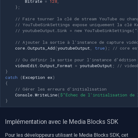
Bitrate
=
128
,
};
// Faire tourner la clé de stream YouTube ou chan
// YouTubeSinkSettings expose uniquement la clé K
// youtubeOutput.Sink = new YouTubeSinkSettings("
// Ajouter la sortie à l'instance de capture vidé
core
.
Outputs_Add
(
youtubeOutput
,
true
);
// core es
// Ou définir la sortie pour l'instance d'édition
videoEdit
.
Output_Format
=
youtubeOutput
;
// video
}
catch
(
Exception
ex
)
{
// Gérer les erreurs d'initialisation
Console
.
WriteLine
(
$"Échec de l'initialisation de 
}
Implémentation avec le Media Blocks SDK
Pour les développeurs utilisant le Media Blocks SDK, cet