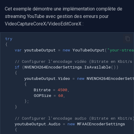
Cet exemple démontre une implémentation complète de
streaming YouTube avec gestion des erreurs pour
VideoCaptureCoreX/VideoEditCoreX :
try
{
var
youtubeOutput
=
new
YouTubeOutput
(
"your-strea
// Configurer l'encodage vidéo (Bitrate en Kbit/s
if
(
NVENCH264EncoderSettings
.
IsAvailable
())
{
youtubeOutput
.
Video
=
new
NVENCH264EncoderSet
{
Bitrate
=
4500
,
GOPSize
=
60
,
};
}
// Configurer l'encodage audio (Bitrate en Kbit/s
youtubeOutput
.
Audio
=
new
MFAACEncoderSettings
{