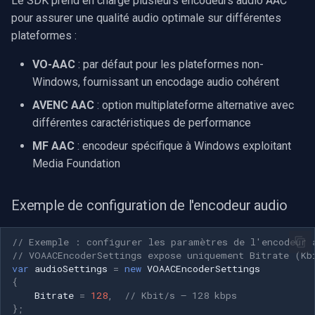
Le SDK prend en charge plusieurs encodeurs audio AAC
pour assurer une qualité audio optimale sur différentes
plateformes :
VO-AAC
: par défaut pour les plateformes non-
Windows, fournissant un encodage audio cohérent
AVENC AAC
: option multiplateforme alternative avec
différentes caractéristiques de performance
MF AAC
: encodeur spécifique à Windows exploitant
Media Foundation
Exemple de configuration de l'encodeur audio
// Exemple : configurer les paramètres de l'encodeur 
// VOAACEncoderSettings expose uniquement Bitrate (Kb
var
audioSettings
=
new
VOAACEncoderSettings
{
Bitrate
=
128
,
// Kbit/s — 128 kbps
};