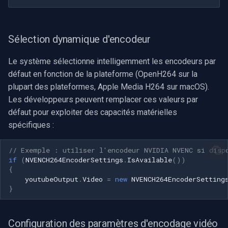
Imou
Sélection dynamique d'encodeur
Wyze
Le système sélectionne intelligemment les encodeurs par
Aqara
défaut en fonction de la plateforme (OpenH264 sur la
plupart des plateformes, Apple Media H264 sur macOS).
Verkada
Les développeurs peuvent remplacer ces valeurs par
défaut pour exploiter des capacités matérielles
Rhombus
spécifiques :
Arlo
// Exemple : utiliser l'encodeur NVIDIA NVENC si disp
if
(
NVENCH264EncoderSettings
.
IsAvailable
())
{
Eufy Security
youtubeOutput
.
Video
=
new
NVENCH264EncoderSetting
}
Tenda
Mercusys
Configuration des paramètres d'encodage vidéo