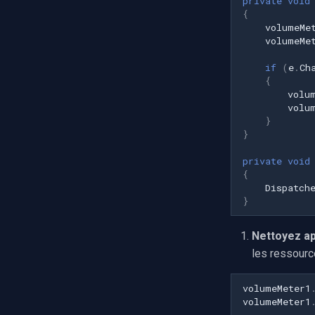
private
void
{
Verkada
volumeMe
Rhombus
volumeMe
Arlo
if
(
e
.
Ch
Eufy Security
{
Tenda
volu
volu
Mercusys
}
}
private
void
{
Dispatch
}
Nettoyez ap
les ressourc
volumeMeter1
volumeMeter1