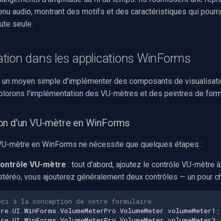
enu audio, montrant des motifs et des caractéristiques qui pourr
ute seule.
tion dans les applications WinForms
 un moyen simple d'implémenter des composants de visualisati
plorons l'implémentation des VU-mètres et des peintres de form
on d'un VU-mètre en WinForms
VU-mètre en WinForms ne nécessite que quelques étapes :
contrôle VU-mètre
: tout d'abord, ajoutez le contrôle VU-mètre à
 stéréo, vous ajouterez généralement deux contrôles — un pour c
eci à la conception de votre formulaire
ore
.
UI
.
WinForms
.
VolumeMeterPro
.
VolumeMeter
volumeMeter1
;
ore
.
UI
.
WinForms
.
VolumeMeterPro
.
VolumeMeter
volumeMeter2
;