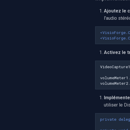
Avigilon
Ajoutez le 
AVTech
l'audio stéré
LILIN
Zavio
<VisioForge.
CP Plus
<VisioForge.
Sanyo
BrickCom
Activez le 
Edimax
VideoCapture
Uniview (UNV)
Hanwha Vision
volumeMeter1
Tiandy
volumeMeter2
EZVIZ
Implémente
Wisenet
utiliser le D
Annke
Imou
private
dele
Wyze
Aqara