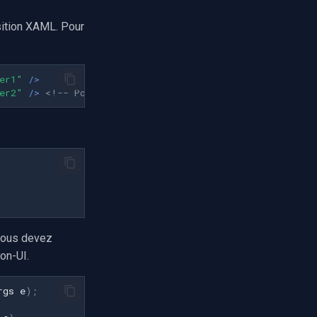
sition XAML. Pour
er1"
/>
er2"
/>
<!-- Pour la stéréo -->
vous devez
on-UI.
rgs
e
);