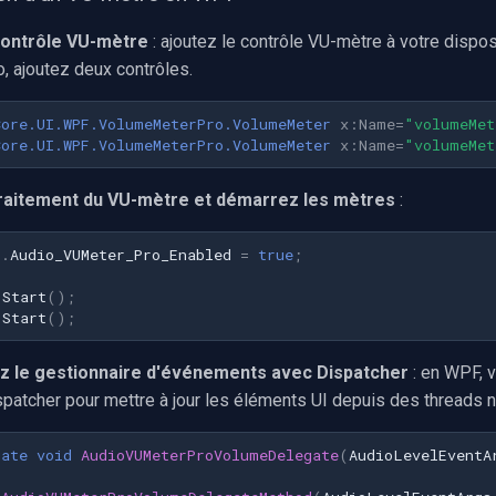
contrôle VU-mètre
: ajoutez le contrôle VU-mètre à votre dispo
o, ajoutez deux contrôles.
Core.UI.WPF.VolumeMeterPro.VolumeMeter
x:Name=
"volumeMet
Core.UI.WPF.VolumeMeterPro.VolumeMeter
x:Name=
"volumeMet
traitement du VU-mètre et démarrez les mètres
:
1
.
Audio_VUMeter_Pro_Enabled
=
true
;
.
Start
();
.
Start
();
z le gestionnaire d'événements avec Dispatcher
: en WPF, 
ispatcher pour mettre à jour les éléments UI depuis des threads n
gate
void
AudioVUMeterProVolumeDelegate
(
AudioLevelEventA