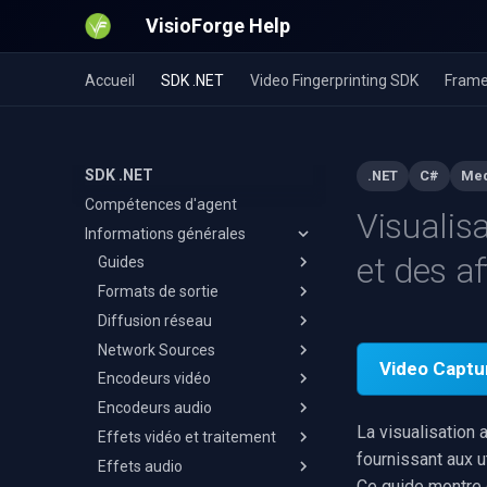
VisioForge Help
Accueil
SDK .NET
Video Fingerprinting SDK
Frame
SDK .NET
.NET
C#
Med
Compétences d'agent
Visualis
Informations générales
et des a
Guides
Formats de sortie
Capture vidéo vers MPEG-TS
Diffusion réseau
Enregistrement et édition
MP4
WMA
Network Sources
AVI
RTMP
Video Captu
Enregistrer l'audio d'apps sur
Encodeurs vidéo
MKV
RTSP
Reconnect & Fallback Switch
Android
Encodeurs audio
MOV
Streaming HLS
H.264
Caméra USB sur Android
La visualisation
Effets vidéo et traitement
WebM
SRT
HEVC
AAC
fournissant aux u
Effets audio
WMV
NDI
AV1
MP3
Ajout d'effets
Ce guide montre 