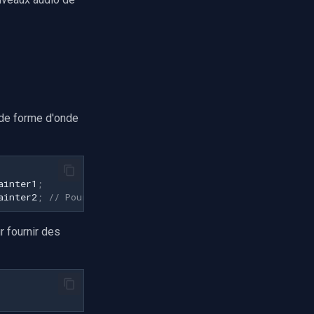
e de forme d'onde
ainter1
;
ainter2
;
// Pour la stéréo
r fournir des