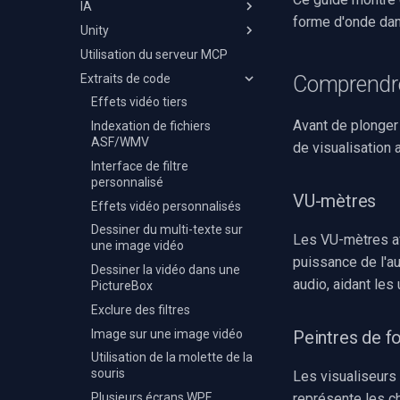
IA
MPEG-TS
UDP
VP8/VP9
Opus
Référence des effets
Référence des effets audio
forme d'onde da
Unity
MXF
HTTP MJPEG
MJPEG
Vorbis
NVIDIA Maxine
Capteur d'échantillons audio
OCR
Utilisation du serveur MCP
GIF
WMV
FLAC
Superposition d'image
Détection d'objets
Prise en main
Extraits de code
Personnalisé
YouTube
WAV
Superposition de texte
Détection à vocabulaire
Démarrage et cycle de vie
Comprendre
ouvert
FFmpeg EXE
Facebook
WavPack
Capteur d'échantillons vidéo
Compilation pour Windows
Effets vidéo tiers
Analyse d'objets
Avant de plonger 
AWS S3
WMA
Compilation pour Android
Indexation de fichiers
Suivi automatique PTZ
ASF/WMV
de visualisation 
Adobe Flash
Speex
Compilation pour macOS
Sous-titrage VLM
Interface de filtre
IIS Smooth Streaming
Compilation pour iOS
personnalisé
Recherche vidéo sémantique
VU-mètres
Lire un fichier multimédia
Effets vidéo personnalisés
Reconnaissance faciale
Voir une caméra RTSP
Dessiner du multi-texte sur
Reconnaissance de plaques
Les VU-mètres aff
Enregistrer une webcam
une image vidéo
puissance de l'au
Masquage des PII
Monter et rendre
Dessiner la vidéo dans une
audio, aidant les 
Recadrage automatique
PictureBox
Matrice des plateformes
Suppression de l'arrière-plan
Exclure des filtres
Dépannage
Inférence ONNX générique
Image sur une image vidéo
Peintres de f
Reconnaissance vocale
Utilisation de la molette de la
souris
Les visualiseurs 
Diarisation des locuteurs
Plusieurs écrans WPF
représente les c