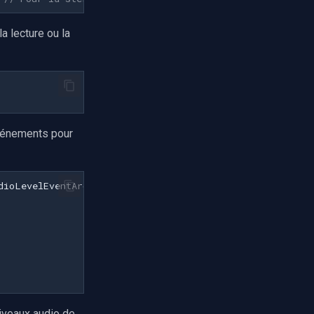
a lecture ou la
événements pour
dioLevelEventArgs
e
)
iveaux audio de