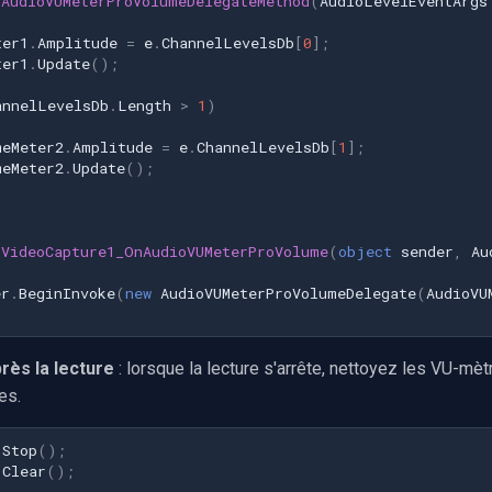
AudioVUMeterProVolumeDelegateMethod
(
AudioLevelEventArgs
ter1
.
Amplitude
=
e
.
ChannelLevelsDb
[
0
];
ter1
.
Update
();
annelLevelsDb
.
Length
>
1
)
meMeter2
.
Amplitude
=
e
.
ChannelLevelsDb
[
1
];
meMeter2
.
Update
();
VideoCapture1_OnAudioVUMeterProVolume
(
object
sender
,
Au
er
.
BeginInvoke
(
new
AudioVUMeterProVolumeDelegate
(
AudioVU
rès la lecture
: lorsque la lecture s'arrête, nettoyez les VU-mèt
es.
.
Stop
();
.
Clear
();