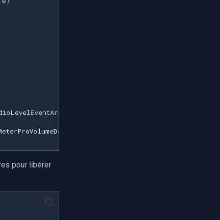
e
)
dioLevelEventArgs
e
)
MeterProVolumeDelegateMethod
),
e
);
res pour libérer