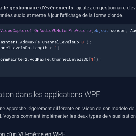
z le gestionnaire d'événements
: ajoutez un gestionnaire d'
onnées audio et mettre à jour l'affichage de la forme d'onde.
VideoCapture1_OnAudioVUMeterProVolume
(
object
sender
,
Au
Painter1
.
AddMax
(
e
.
ChannelLevelsDb
[
0
]);
annelLevelsDb
.
Length
>
1
)
formPainter2
.
AddMax
(
e
.
ChannelLevelsDb
[
1
]);
tion dans les applications WPF
e approche légèrement différente en raison de son modèle de 
. Voyons comment implémenter les deux types de visualisation
on d'un VU-mètre en WPF