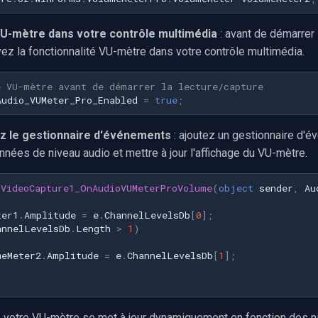
VU-mètre dans votre contrôle multimédia
: avant de démarrer l
vez la fonctionnalité VU-mètre dans votre contrôle multimédia.
e VU-mètre avant de démarrer la lecture/capture
Audio_VUMeter_Pro_Enabled
=
true
;
z le gestionnaire d'événements
: ajoutez un gestionnaire d'
onnées de niveau audio et mettre à jour l'affichage du VU-mètre.
VideoCapture1_OnAudioVUMeterProVolume
(
object
sender
,
Au
ter1
.
Amplitude
=
e
.
ChannelLevelsDb
[
0
];
annelLevelsDb
.
Length
>
1
)
meMeter2
.
Amplitude
=
e
.
ChannelLevelsDb
[
1
];
 votre VU-mètre se met à jour dynamiquement en fonction des n