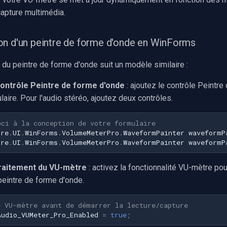
capture multimédia.
n d'un peintre de forme d'onde en WinForms
du peintre de forme d'onde suit un modèle similaire :
contrôle Peintre de forme d'onde
: ajoutez le contrôle Peintr
laire. Pour l'audio stéréo, ajoutez deux contrôles.
eci à la conception de votre formulaire
ore
.
UI
.
WinForms
.
VolumeMeterPro
.
WaveformPainter
waveformP
ore
.
UI
.
WinForms
.
VolumeMeterPro
.
WaveformPainter
waveformP
traitement du VU-mètre
: activez la fonctionnalité VU-mètre pou
eintre de forme d'onde.
e VU-mètre avant de démarrer la lecture/capture
Audio_VUMeter_Pro_Enabled
=
true
;