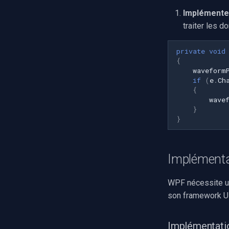
Grandstream
Implémente
FLIR / Teledyne
traiter les d
Milesight
INSTAR
private
void
Zmodo
{
waveform
Arecont Vision
if
(
e
.
Ch
JVC
{
wave
Toshiba
}
LG
}
Linksys
LTS
Q-See
Implémenta
Speco Technologies
WPF nécessite un
EverFocus
son framework UI
ABUS
Basler
Mobotix
Implémentati