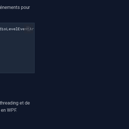
événements pour
dioLevelEventArgs
e
)
threading et de
 en WPF.