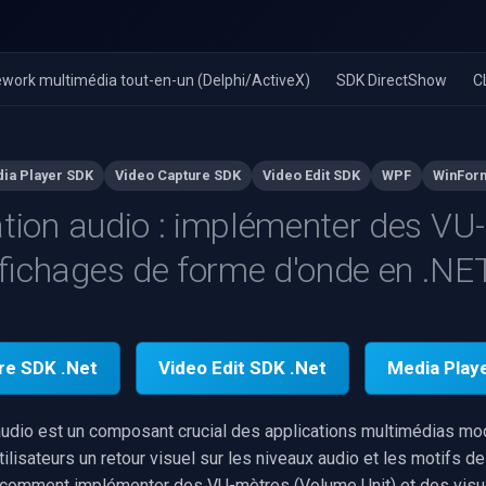
work multimédia tout-en-un (Delphi/ActiveX)
SDK DirectShow
C
ia Player SDK
Video Capture SDK
Video Edit SDK
WPF
WinFor
ation audio : implémenter des VU
ffichages de forme d'onde en .NE
re SDK .Net
Video Edit SDK .Net
Media Play
 audio est un composant crucial des applications multimédias mo
tilisateurs un retour visuel sur les niveaux audio et les motifs d
comment implémenter des VU-mètres (Volume Unit) et des visu