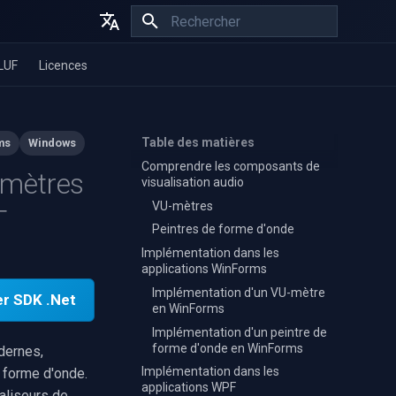
Initialisation de la recherche
English
LUF
Licences
Español
Français
Table des matières
ms
Windows
Comprendre les composants de
-mètres
visualisation audio
VU-mètres
T
Peintres de forme d'onde
Implémentation dans les
applications WinForms
Implémentation d'un VU-mètre
er SDK .Net
en WinForms
Implémentation d'un peintre de
forme d'onde en WinForms
dernes,
Implémentation dans les
e forme d'onde.
applications WPF
aliseurs de