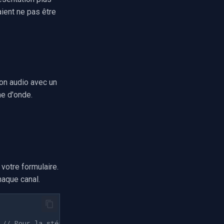
aient ne pas être
on audio avec un
e d'onde.
 votre formulaire.
haque canal.
// Pour la stéréo