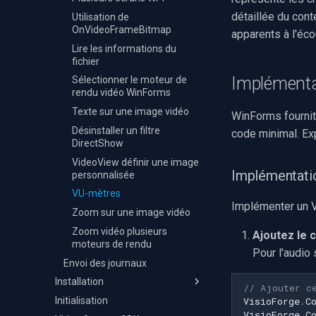
Détection d'événements
détaillée du cont
audio
Utilisation de
OnVideoFrameBitmap
apparents à l'éco
Moteurs X
Lire les informations du
fichier
Implémenta
Sélectionner le moteur de
rendu vidéo WinForms
Texte sur une image vidéo
WinForms fournit
Désinstaller un filtre
code minimal. Ex
DirectShow
VideoView définir une image
Implémentati
personnalisée
VU-mètres
Implémenter un 
Zoom sur une image vidéo
Zoom vidéo plusieurs
Ajoutez le 
moteurs de rendu
Pour l'audio
Envoi des journaux
Installation
// Ajouter c
VisioForge
.
C
Initialisation
Visual Studio
VisioForge
.
C