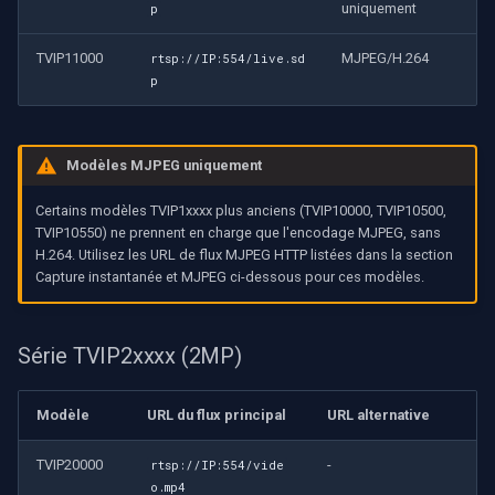
uniquement
p
TVIP11000
MJPEG/H.264
rtsp://IP:554/live.sd
p
Modèles MJPEG uniquement
Certains modèles TVIP1xxxx plus anciens (TVIP10000, TVIP10500,
TVIP10550) ne prennent en charge que l'encodage MJPEG, sans
H.264. Utilisez les URL de flux MJPEG HTTP listées dans la section
Capture instantanée et MJPEG ci-dessous pour ces modèles.
Série TVIP2xxxx (2MP)
Modèle
URL du flux principal
URL alternative
TVIP20000
-
rtsp://IP:554/vide
o.mp4