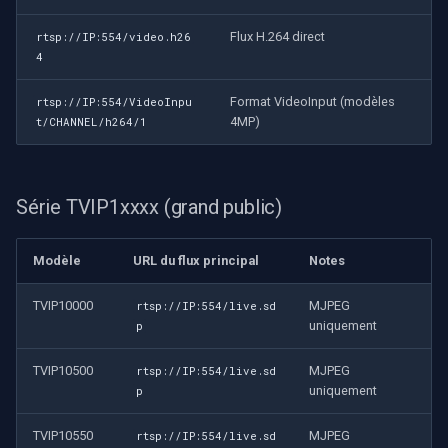
Flux H.264 direct
rtsp://IP:554/video.h26
4
Format VideoInput (modèles
rtsp://IP:554/VideoInpu
4MP)
t/CHANNEL/h264/1
Série TVIP1xxxx (grand public)
Modèle
URL du flux principal
Notes
TVIP10000
MJPEG
rtsp://IP:554/live.sd
uniquement
p
TVIP10500
MJPEG
rtsp://IP:554/live.sd
uniquement
p
TVIP10550
MJPEG
rtsp://IP:554/live.sd