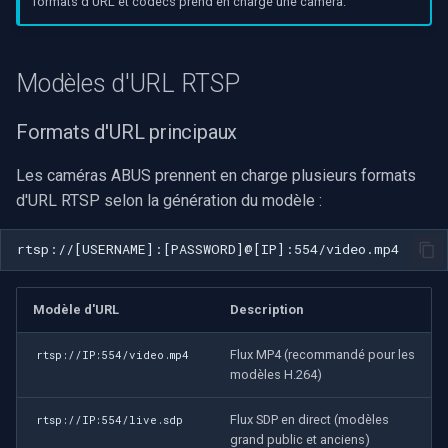
formats d'URL et codecs prend en charge une caméra.
capture
OpenGL
FAQ
Modèles d'URL RTSP
AWS
Ressources connexes
Formats d'URL principaux
Spécifique à Windows
Les caméras ABUS prennent en charge plusieurs formats
Spécifique à Linux
d'URL RTSP selon la génération du modèle :
Spécifique à Apple
Modèle d'URL
Description
Flux MP4 (recommandé pour les
rtsp://IP:554/video.mp4
modèles H.264)
Flux SDP en direct (modèles
rtsp://IP:554/live.sdp
grand public et anciens)