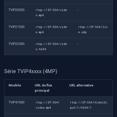
TVIP20550
-
rtsp://IP:554/vide
o.mp4
TVIP21550
rtsp://IP:554/vide
rtsp://IP:554/liv
o.mp4
e.sdp
TVIP22500
-
rtsp://IP:554/vide
o.h264
Série TVIP4xxxx (4MP)
Modèle
URL du flux
URL alternative
principal
TVIP41500
rtsp://IP:554/
rtsp://IP:554/VideoIn
video.mp4
put/1/h264/1