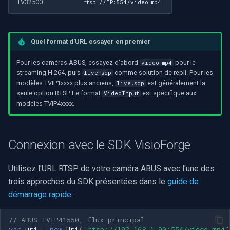
TV32500
rtsp://IP:554/video.mp4
Quel format d'URL essayer en premier
Pour les caméras ABUS, essayez d'abord
pour le
video.mp4
streaming H.264, puis
comme solution de repli. Pour les
live.sdp
modèles TVIP1xxxx plus anciens,
est généralement la
live.sdp
seule option RTSP. Le format
est spécifique aux
VideoInput
modèles TVIP4xxxx.
Connexion avec le SDK VisioForge
Utilisez l'URL RTSP de votre caméra ABUS avec l'une des
trois approches du SDK présentées dans le
guide de
démarrage rapide
:
// ABUS TVIP41550, flux principal
var
uri
=
new
Uri
(
"rtsp://192.168.1.90:554/video.mp4"