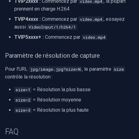
TVIP2xxxx :
Commencez par
, la plupart
video.mp4
prennent en charge H.264
TVIP4xxxx :
Commencez par
, essayez
video.mp4
aussi
VideoInput/1/h264/1
TVIP5xxxx+ :
Commencez par
video.mp4
Paramètre de résolution de capture
Pour l'URL
, le paramètre
jpg/image.jpg?size=N
size
contrôle la résolution :
= Résolution la plus basse
size=1
= Résolution moyenne
size=2
= Résolution la plus haute
size=3
FAQ