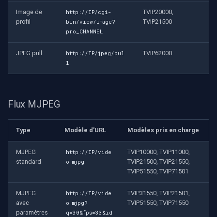
Image de
TVIP20000,
http://IP/cgi-
profil
TVIP21500
bin/view/image?
pro_CHANNEL
JPEG pull
TVIP62000
http://IP/jpeg/pul
l
Flux MJPEG
Type
Modèle d'URL
Modèles pris en charge
MJPEG
TVIP10000, TVIP11000,
http://IP/vide
standard
TVIP21500, TVIP21550,
o.mjpg
TVIP51550, TVIP71501
MJPEG
TVIP31550, TVIP21501,
http://IP/vide
avec
TVIP51550, TVIP71550
o.mjpg?
paramètres
q=30&fps=33&id