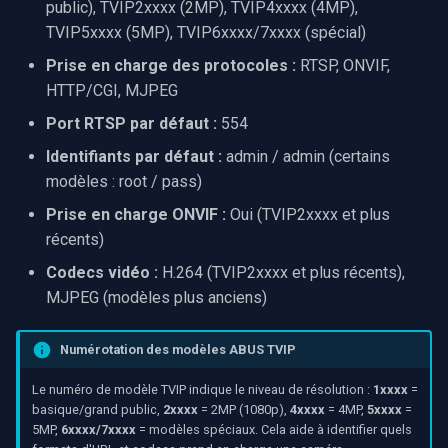
public), TVIP2xxxx (2MP), TVIP4xxxx (4MP),
rendu vidéo WinForms
Pre-Event Recording
audio
Serveur RTSP
Capture vidéo (WMV)
TVIP5xxxx (5MP), TVIP6xxxx/7xxxx (spécial)
c
Dépannage
Prise en charge des protocoles :
RTSP, ONVIF,
Texte sur une image vidéo
h
Moteurs X
Compositeur de vidéo en
Crossbar d'entrée vidéo
HTTP/CGI, MJPEG
Plusieurs formats d'URL
direct
e
Désinstaller un filtre
fonctionnent sur la même
Moteur de rendu vidéo
Port RTSP par défaut :
554
DirectShow
caméra
Pont
Identifiants par défaut :
admin / admin (certains
Installation
modèles : root / pass)
VideoView définir une ima
Les modèles TVIP1xxxx
ElevenLabs
Prise en charge ONVIF :
Oui (TVIP2xxxx et plus
personnalisée
plus anciens n'ont pas
H.264
récents)
Spécial
VU-mètres
Codecs vidéo :
H.264 (TVIP2xxxx et plus récents),
Les identifiants par défaut
Decklink
MJPEG (modèles plus anciens)
varient selon le modèle
Zoom sur une image vidéo
NVIDIA
Numérotation des modèles ABUS TVIP
Décodage du numéro de
Zoom vidéo plusieurs
modèle TVIP
moteurs de rendu
AMA
Le numéro de modèle TVIP indique le niveau de résolution :
1xxxx
=
basique/grand public,
2xxxx
= 2MP (1080p),
4xxxx
= 4MP,
5xxxx
=
5MP,
6xxxx/7xxxx
= modèles spéciaux. Cela aide à identifier quels
Paramètre de résolution de
OpenCV