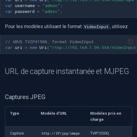
var
username
=
"admin"
;
var
password
=
"admin"
;
Pour les modèles utilisant le format
, utilisez :
VideoInput
// ABUS TVIP41500, format VideoInput
var
uri
=
new
Uri
(
"rtsp://192.168.1.90:554/VideoInput
URL de capture instantanée et MJPEG
Captures JPEG
Type
Modèle d'URL
Modèles pris en
charge
Capture
TVIP10500,
http://IP/jpg/image