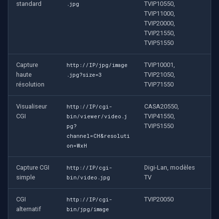
standard
TVIP10550,
.jpg
TVIP11000,
TVIP20000,
TVIP21550,
TVIP51550
Capture
TVIP10001,
http://IP/jpg/image
haute
TVIP21050,
.jpg?size=3
résolution
TVIP71550
Visualiseur
CASA20550,
http://IP/cgi-
CGI
TVIP41550,
bin/viewer/video.j
TVIP51550
pg?
channel=CH&resoluti
on=WxH
Capture CGI
Digi-Lan, modèles
http://IP/cgi-
simple
TV
bin/video.jpg
CGI
TVIP20050
http://IP/cgi-
alternatif
bin/jpg/image