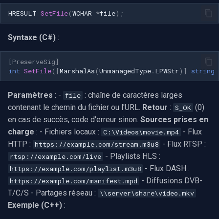
Interfaces associées
INSTAR
HRESULT
SetFile
(
WCHAR
*
file
);
OpenGL
Voir aussi
Zmodo
Syntaxe (C#)
:
AWS
Arecont Vision
[PreserveSig]
Spécifique à Windows
int
SetFile
([
MarshalAs
(
UnmanagedType
.
LPWStr
)]
string
JVC
Spécifique à Linux
Paramètres
: -
: chaîne de caractères larges
file
Toshiba
contenant le chemin du fichier ou l'URL.
Retour
:
(0)
S_OK
Spécifique à Apple
en cas de succès, code d'erreur sinon.
Sources prises en
LG
charge
: - Fichiers locaux :
- Flux
C:\Videos\movie.mp4
HTTP :
- Flux RTSP :
https://example.com/stream.m3u8
Linksys
- Playlists HLS :
rtsp://example.com/live
- Flux DASH :
https://example.com/playlist.m3u8
LTS
- Diffusions DVB-
https://example.com/manifest.mpd
T/C/S - Partages réseau :
\\server\share\video.mkv
Q-See
Exemple (C++)
: