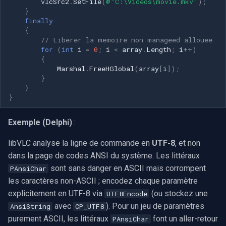
vlcSrc2
.
SetFile
(
@"C:\Videos\movie.mkv"
);
}
finally
{
// Liberer la memoire non manageed allouee
for
(
int
i
=
0
;
i
<
array
.
Length
;
i
++
)
{
Marshal
.
FreeHGlobal
(
array
[
i
]);
}
}
}
Exemple (Delphi)
:
libVLC analyse la ligne de commande en
UTF-8
, et non
dans la page de codes ANSI du système. Les littéraux
sont sans danger en ASCII mais corrompent
PAnsiChar
les caractères non-ASCII ; encodez chaque paramètre
explicitement en UTF-8 via
(ou stockez une
UTF8Encode
avec
). Pour un jeu de paramètres
AnsiString
CP_UTF8
purement ASCII, les littéraux
font un aller-retour
PAnsiChar