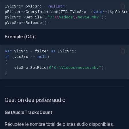
Speco Technologies
IVlcSrc
*
pVlcSrc
=
nullptr
;
pFilter
->
QueryInterface
(
IID_IVlcSrc
,
(
void
**
)
&
pVlcSrc
EverFocus
pVlcSrc
->
SetFile
(
L
"C:
\\
Videos
\\
movie.mkv"
);
pVlcSrc
->
Release
();
ABUS
Exemple (C#)
:
Basler
var
vlcSrc
=
filter
as
IVlcSrc
;
if
(
vlcSrc
!=
null
)
Mobotix
{
vlcSrc
.
SetFile
(
@"C:\Videos\movie.mkv"
);
}
Avigilon
AVTech
Gestion des pistes audio
LILIN
GetAudioTracksCount
Zavio
Récupère le nombre total de pistes audio disponibles.