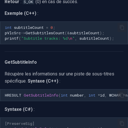
Retour
:
(0) en cas de succès.
S_OK
Exemple (C++)
:
int
subtitleCount
=
0
;
pVlcSrc
->
GetSubtitlesCount
(
&
subtitleCount
);
printf
(
"Subtitle tracks: %d
\n
"
,
subtitleCount
);
GetSubtitleInfo
Récupère les informations sur une piste de sous-titres
spécifique.
Syntaxe (C++)
:
HRESULT
GetSubtitleInfo
(
int
number
,
int
*
id
,
WCHAR
*
n
Syntaxe (C#)
:
[PreserveSig]