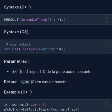
Syntaxe (C++)
:
HRESULT
GetAudioTrack
(
int
*
id
);
Syntaxe (C#)
:
[PreserveSig]
int
GetAudioTrack
(
out
int
id
);
Paramètres
:
: [out] reçoit l'ID de la piste audio courante.
id
Retour
:
(0) en cas de succès.
S_OK
Exemple (C++)
:
int
currentTrack
=
0
;
pVlcSrc
->
GetAudioTrack
(
&
currentTrack
);