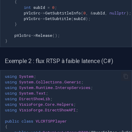
{
int
subId
=
0
;
pVlcSrc
->
GetSubtitleInfo
(
0
,
&
subId
,
nullptr
);
pVlcSrc
->
SetSubtitle
(
subId
);
}
pVlcSrc
->
Release
();
}
Exemple 2 : flux RTSP à faible latence (C#)
using
System
;
using
System.Collections.Generic
;
using
System.Runtime.InteropServices
;
using
System.Text
;
using
DirectShowLib
;
using
VisioForge.Core.Helpers
;
using
VisioForge.DirectShowAPI
;
public
class
VLCRTSPPlayer
{