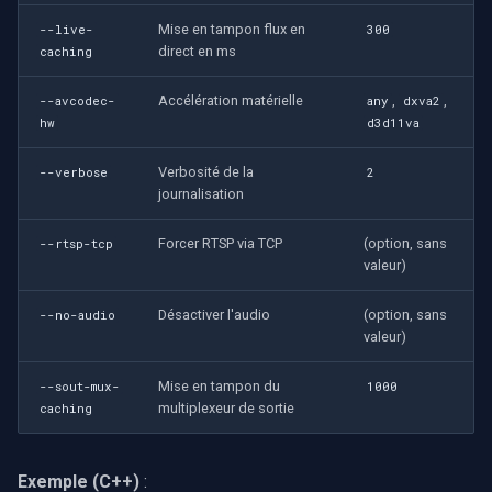
Mise en tampon flux en
--live-
300
direct en ms
caching
Accélération matérielle
,
,
--avcodec-
any
dxva2
hw
d3d11va
Verbosité de la
--verbose
2
journalisation
Forcer RTSP via TCP
(option, sans
--rtsp-tcp
valeur)
Désactiver l'audio
(option, sans
--no-audio
valeur)
Mise en tampon du
--sout-mux-
1000
multiplexeur de sortie
caching
Exemple (C++)
: