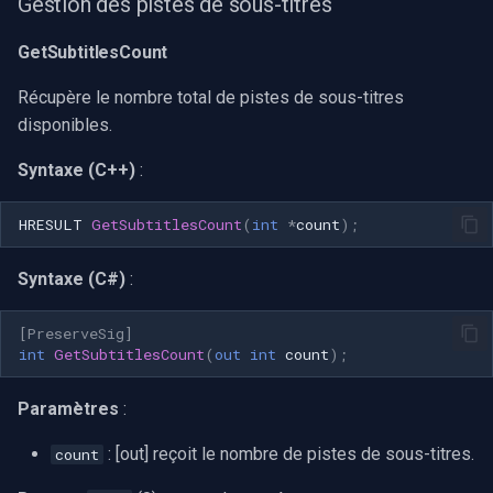
Gestion des pistes de sous-titres
GetSubtitlesCount
Récupère le nombre total de pistes de sous-titres
disponibles.
Syntaxe (C++)
:
HRESULT
GetSubtitlesCount
(
int
*
count
);
Syntaxe (C#)
:
[PreserveSig]
int
GetSubtitlesCount
(
out
int
count
);
Paramètres
:
: [out] reçoit le nombre de pistes de sous-titres.
count