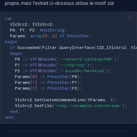
propre, mais l'extrait ci-dessous utilise le motif sûr.
var
VlcSrc2
:
IVlcSrc2
;
P0
,
P1
,
P2
:
AnsiString
;
Params
:
array
[
0
..
2
]
of
PAnsiChar
;
begin
if
Succeeded
(
Filter
.
QueryInterface
(
IID_IVlcSrc2
,
Vl
begin
P0
:=
UTF8Encode
(
'--network-caching=500'
)
;
P1
:=
UTF8Encode
(
'--rtsp-tcp'
)
;
P2
:=
UTF8Encode
(
'--avcodec-hw=dxva2'
)
;
Params
[
0
]
:=
PAnsiChar
(
P0
)
;
Params
[
1
]
:=
PAnsiChar
(
P1
)
;
Params
[
2
]
:=
PAnsiChar
(
P2
)
;
VlcSrc2
.
SetCustomCommandLine
(
@
Params
,
3
)
;
VlcSrc2
.
SetFile
(
'rtsp://example.com/stream'
)
;
end
;
end
;