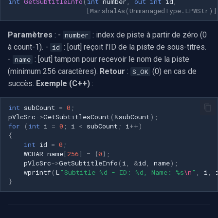
int
GetSubtitleInfo
(
int
number
,
out
int
id
,
[MarshalAs(UnmanagedType.LPWStr)]
Paramètres
: -
: index de piste à partir de zéro (0
number
à count-1). -
: [out] reçoit l'ID de la piste de sous-titres.
id
-
: [out] tampon pour recevoir le nom de la piste
name
(minimum 256 caractères).
Retour
:
(0) en cas de
S_OK
succès.
Exemple (C++)
:
int
subCount
=
0
;
pVlcSrc
->
GetSubtitlesCount
(
&
subCount
);
for
(
int
i
=
0
;
i
<
subCount
;
i
++
)
{
int
id
=
0
;
WCHAR
name
[
256
]
=
{
0
};
pVlcSrc
->
GetSubtitleInfo
(
i
,
&
id
,
name
);
wprintf
(
L
"Subtitle %d - ID: %d, Name: %s
\n
"
,
i
,
}