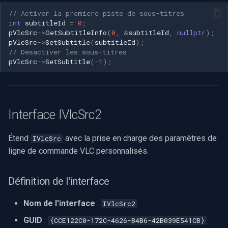
// Activer la premiere piste de sous-titres
int
subtitleId
=
0
;
pVlcSrc
->
GetSubtitleInfo
(
0
,
&
subtitleId
,
nullptr
);
pVlcSrc
->
SetSubtitle
(
subtitleId
);
// Desactiver les sous-titres
pVlcSrc
->
SetSubtitle
(
-1
);
Interface IVlcSrc2
Étend
avec la prise en charge des paramètres de
IVlcSrc
ligne de commande VLC personnalisés.
Définition de l'interface
Nom de l'interface
:
IVlcSrc2
GUID
:
{CCE122C0-172C-4626-B4B6-42B039E541CB}