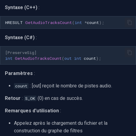
CP Plus
Syntaxe (C++)
:
Sanyo
HRESULT
GetAudioTracksCount
(
int
*
count
);
BrickCom
Syntaxe (C#)
:
Edimax
[PreserveSig]
int
GetAudioTracksCount
(
out
int
count
);
Uniview (UNV)
Paramètres
:
Hanwha Vision
: [out] reçoit le nombre de pistes audio.
count
Tiandy
Retour
:
(0) en cas de succès.
S_OK
EZVIZ
Remarques d'utilisation
:
Wisenet
Appelez après le chargement du fichier et la
construction du graphe de filtres
Annke