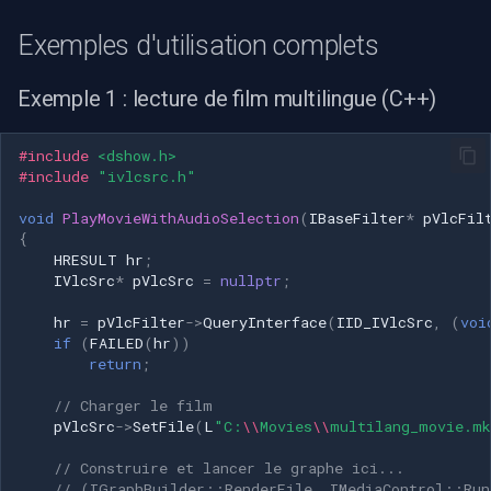
Exemples d'utilisation complets
Exemple 1 : lecture de film multilingue (C++)
#include
<dshow.h>
#include
"ivlcsrc.h"
void
PlayMovieWithAudioSelection
(
IBaseFilter
*
pVlcFil
{
HRESULT
hr
;
IVlcSrc
*
pVlcSrc
=
nullptr
;
hr
=
pVlcFilter
->
QueryInterface
(
IID_IVlcSrc
,
(
voi
if
(
FAILED
(
hr
))
return
;
// Charger le film
pVlcSrc
->
SetFile
(
L
"C:
\\
Movies
\\
multilang_movie.m
// Construire et lancer le graphe ici...
// (IGraphBuilder::RenderFile, IMediaControl::Run