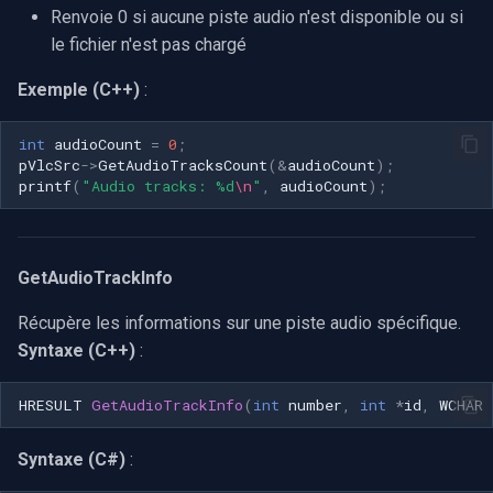
Renvoie 0 si aucune piste audio n'est disponible ou si
le fichier n'est pas chargé
Imou
Exemple (C++)
:
Wyze
int
audioCount
=
0
;
Aqara
pVlcSrc
->
GetAudioTracksCount
(
&
audioCount
);
printf
(
"Audio tracks: %d
\n
"
,
audioCount
);
Verkada
Rhombus
GetAudioTrackInfo
Arlo
Récupère les informations sur une piste audio spécifique.
Syntaxe (C++)
:
Eufy Security
HRESULT
GetAudioTrackInfo
(
int
number
,
int
*
id
,
WCHAR
Tenda
Syntaxe (C#)
:
Mercusys