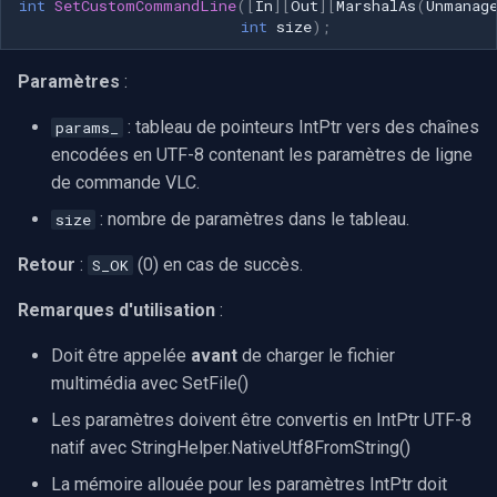
int
SetCustomCommandLine
([
In
][
Out
][
MarshalAs
(
Unmanag
int
size
);
Paramètres
:
: tableau de pointeurs IntPtr vers des chaînes
params_
encodées en UTF-8 contenant les paramètres de ligne
de commande VLC.
: nombre de paramètres dans le tableau.
size
Retour
:
(0) en cas de succès.
S_OK
Remarques d'utilisation
:
Doit être appelée
avant
de charger le fichier
multimédia avec SetFile()
Les paramètres doivent être convertis en IntPtr UTF-8
natif avec StringHelper.NativeUtf8FromString()
La mémoire allouée pour les paramètres IntPtr doit