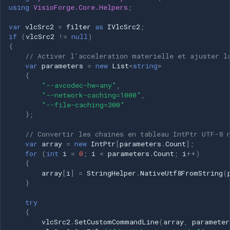
using
VisioForge.Core.Helpers
;
var
vlcSrc2
=
filter
as
IVlcSrc2
;
if
(
vlcSrc2
!=
null
)
{
// Activer l'acceleration materielle et ajuster l
var
parameters
=
new
List
<
string
>
{
"--avcodec-hw=any"
,
"--network-caching=1000"
,
"--file-caching=300"
};
// Convertir les chaines en tableau IntPtr UTF-8 
var
array
=
new
IntPtr
[
parameters
.
Count
];
for
(
int
i
=
0
;
i
<
parameters
.
Count
;
i
++
)
{
array
[
i
]
=
StringHelper
.
NativeUtf8FromString
(
}
try
{
vlcSrc2
.
SetCustomCommandLine
(
array
,
parameter