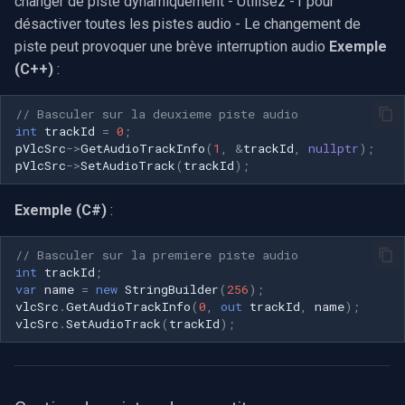
changer de piste dynamiquement - Utilisez -1 pour
désactiver toutes les pistes audio - Le changement de
piste peut provoquer une brève interruption audio
Exemple
(C++)
:
// Basculer sur la deuxieme piste audio
int
trackId
=
0
;
pVlcSrc
->
GetAudioTrackInfo
(
1
,
&
trackId
,
nullptr
);
pVlcSrc
->
SetAudioTrack
(
trackId
);
Exemple (C#)
:
// Basculer sur la premiere piste audio
int
trackId
;
var
name
=
new
StringBuilder
(
256
);
vlcSrc
.
GetAudioTrackInfo
(
0
,
out
trackId
,
name
);
vlcSrc
.
SetAudioTrack
(
trackId
);