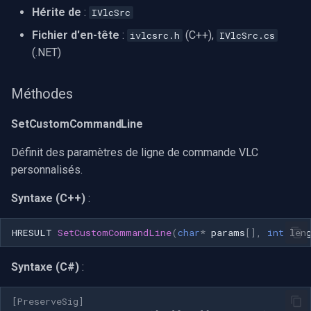
Hérite de
:
IVlcSrc
Fichier d'en-tête
:
(C++),
ivlcsrc.h
IVlcSrc.cs
(.NET)
Méthodes
SetCustomCommandLine
Définit des paramètres de ligne de commande VLC
personnalisés.
Syntaxe (C++)
:
HRESULT
SetCustomCommandLine
(
char
*
params
[],
int
len
Syntaxe (C#)
:
[PreserveSig]