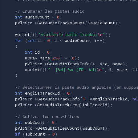
// Enumerer les pistes audio
int
audioCount
=
0
;
pVlcSrc
->
GetAudioTracksCount
(
&
audioCount
);
wprintf
(
L
"Available audio tracks:
\n
"
);
for
(
int
i
=
0
;
i
<
audioCount
;
i
++
)
{
int
id
=
0
;
WCHAR
name
[
256
]
=
{
0
};
pVlcSrc
->
GetAudioTrackInfo
(
i
,
&
id
,
name
);
wprintf
(
L
"  [%d] %s (ID: %d)
\n
"
,
i
,
name
,
id
}
// Selectionner la piste audio anglaise (en suppo
int
englishTrackId
=
0
;
pVlcSrc
->
GetAudioTrackInfo
(
1
,
&
englishTrackId
,
nu
pVlcSrc
->
SetAudioTrack
(
englishTrackId
);
// Activer les sous-titres
int
subCount
=
0
;
pVlcSrc
->
GetSubtitlesCount
(
&
subCount
);
if
(
subCount
>
0
)