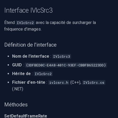
Interface IVlcSrc3
Étend
avec la capacité de surcharger la
IVlcSrc2
fréquence d'images.
Définition de l'interface
Nom de l'interface
:
IVlcSrc3
GUID
:
{3DFBED0C-E4A8-401C-93EF-CBBFB65223DD}
Hérite de
:
IVlcSrc2
Fichier d'en-tête
:
(C++),
ivlcsrc.h
IVlcSrc.cs
(.NET)
Méthodes
SetDefaultFrameRate