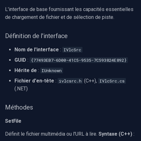
Serveur RTSP
Pelco
Capture vidéo (WMV)
L'interface de base fournissant les capacités essentielles
c
Exemple 2 : flux RTSP à
de chargement de fichier et de sélection de piste.
faible latence (C#)
h
Compositeur de vidéo en
Swann
Crossbar d'entrée vidéo
direct
e
Définition de l'interface
Exemple 3 : interface de
GeoVision
Moteur de rendu vidéo
basculement des sous-
Pont
Nom de l'interface
:
IVlcSrc
titres (Delphi)
ACTi
Installation
GUID
:
{77493EB7-6D00-41C5-9535-7C593824E892}
ElevenLabs
Bonnes pratiques
Canon
Hérite de
:
IUnknown
Spécial
Fichier d'en-tête
:
(C++),
ivlcsrc.h
IVlcSrc.cs
Gestion des pistes
Cisco
(.NET)
Decklink
Configuration VLC
Grandstream
Méthodes
NVIDIA
Accélération matérielle
FLIR / Teledyne
SetFile
AMA
Performance
Milesight
Définit le fichier multimédia ou l'URL à lire.
Syntaxe (C++)
:
OpenCV