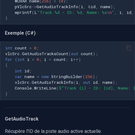
WCHAR
name
[
256
]
=
{
0
};
pVlcSrc
->
GetAudioTrackInfo
(
i
,
&
id
,
name
);
wprintf
(
L
"Track %d - ID: %d, Name: %s
\n
"
,
i
,
id
,
}
Exemple (C#)
:
int
count
=
0
;
vlcSrc
.
GetAudioTracksCount
(
out
count
);
for
(
int
i
=
0
;
i
<
count
;
i
++
)
{
int
id
;
var
name
=
new
StringBuilder
(
256
);
vlcSrc
.
GetAudioTrackInfo
(
i
,
out
id
,
name
);
Console
.
WriteLine
(
$"Track {i} - ID: {id}, Name: 
}
GetAudioTrack
Récupère l'ID de la piste audio active actuelle.