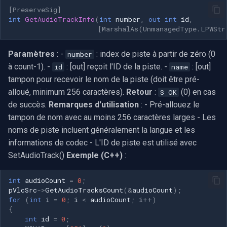
[PreserveSig]
int
GetAudioTrackInfo
(
int
number
,
out
int
id
,
[MarshalAs(UnmanagedType.LPWStr
Paramètres
: -
: index de piste à partir de zéro (0
number
à count-1). -
: [out] reçoit l'ID de la piste. -
: [out]
id
name
tampon pour recevoir le nom de la piste (doit être pré-
alloué, minimum 256 caractères).
Retour
:
(0) en cas
S_OK
de succès.
Remarques d'utilisation
: - Pré-allouez le
tampon de nom avec au moins 256 caractères larges - Les
noms de piste incluent généralement la langue et les
informations de codec - L'ID de piste est utilisé avec
SetAudioTrack()
Exemple (C++)
:
int
audioCount
=
0
;
pVlcSrc
->
GetAudioTracksCount
(
&
audioCount
);
for
(
int
i
=
0
;
i
<
audioCount
;
i
++
)
{
int
id
=
0
;