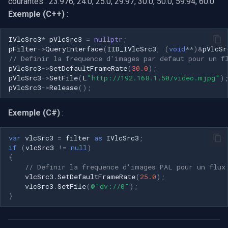
courantes : 23.976, 24.0, 25.0, 29.97, 30.0, 50.0, 59.94, 60.0
Exemple (C++)
:
IVlcSrc3
*
pVlcSrc3
=
nullptr
;
pFilter
->
QueryInterface
(
IID_IVlcSrc3
,
(
void
**
)
&
pVlcSr
// Definir la frequence d'images par defaut pour un f
pVlcSrc3
->
SetDefaultFrameRate
(
30.0
);
pVlcSrc3
->
SetFile
(
L
"http://192.168.1.50/video.mjpg"
)
pVlcSrc3
->
Release
();
Exemple (C#)
:
var
vlcSrc3
=
filter
as
IVlcSrc3
;
if
(
vlcSrc3
!=
null
)
{
// Definir la frequence d'images PAL pour un flux
vlcSrc3
.
SetDefaultFrameRate
(
25.0
);
vlcSrc3
.
SetFile
(
@"dv://0"
);
}