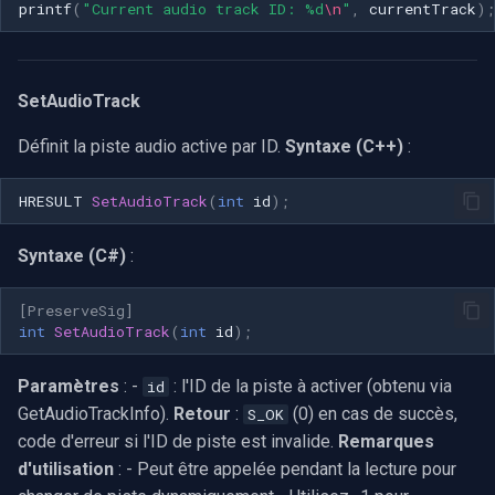
printf
(
"Current audio track ID: %d
\n
"
,
currentTrack
);
SetAudioTrack
Définit la piste audio active par ID.
Syntaxe (C++)
:
HRESULT
SetAudioTrack
(
int
id
);
Syntaxe (C#)
:
[PreserveSig]
int
SetAudioTrack
(
int
id
);
Paramètres
: -
: l'ID de la piste à activer (obtenu via
id
GetAudioTrackInfo).
Retour
:
(0) en cas de succès,
S_OK
code d'erreur si l'ID de piste est invalide.
Remarques
d'utilisation
: - Peut être appelée pendant la lecture pour