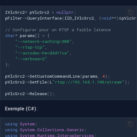
IVlcSrc2
*
pVlcSrc2
=
nullptr
;
pFilter
->
QueryInterface
(
IID_IVlcSrc2
,
(
void
**
)
&
pVlcSr
// Configurer pour un RTSP a faible latence
char
*
params
[]
=
{
"--network-caching=300"
,
"--rtsp-tcp"
,
"--avcodec-hw=d3d11va"
,
"--verbose=2"
};
pVlcSrc2
->
SetCustomCommandLine
(
params
,
4
);
pVlcSrc2
->
SetFile
(
L
"rtsp://192.168.1.100/stream"
);
pVlcSrc2
->
Release
();
Exemple (C#)
:
using
System
;
using
System.Collections.Generic
;
using
System.Runtime.InteropServices
;