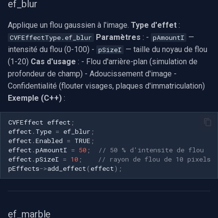
ef_blur
Applique un flou gaussien à l'image.
Type d'effet
:
Paramètres
: -
—
CVFEffectType.ef_blur
pAmountI
intensité du flou (0-100) -
— taille du noyau de flou
pSizeI
(1-20)
Cas d'usage
: - Flou d'arrière-plan (simulation de
profondeur de champ) - Adoucissement d'image -
Confidentialité (flouter visages, plaques d'immatriculation)
Exemple (C++)
:
CVFEffect
effect
;
effect
.
Type
=
ef_blur
;
effect
.
Enabled
=
TRUE
;
effect
.
pAmountI
=
50
;
// 50 % d'intensite de flou
effect
.
pSizeI
=
10
;
// rayon de flou de 10 pixels
pEffects
->
add_effect
(
effect
);
ef_marble