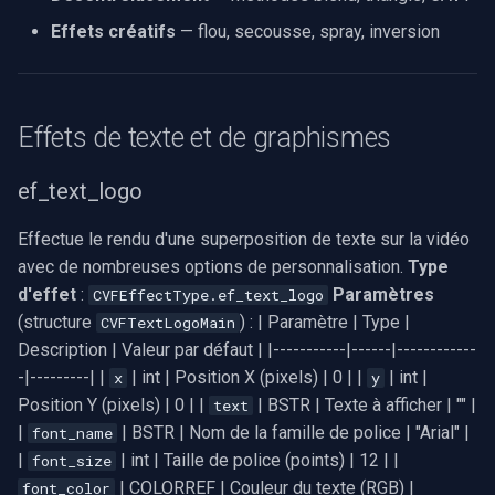
Effets d'ajustement d'image
Serveur RTSP
Pelco
Capture vidéo (WMV)
Effets créatifs
— flou, secousse, spray, inversion
c
ef_contrast
h
Compositeur de vidéo en
Swann
Crossbar d'entrée vidéo
direct
e
Effets de texte et de graphismes
ef_lightness
GeoVision
Moteur de rendu vidéo
Pont
ef_darkness
ef_text_logo
ACTi
Installation
ElevenLabs
Effectue le rendu d'une superposition de texte sur la vidéo
ef_saturation
Canon
avec de nombreuses options de personnalisation.
Type
Spécial
Effets spatiaux
d'effet
:
Paramètres
CVFEffectType.ef_text_logo
Cisco
(structure
) : | Paramètre | Type |
CVFTextLogoMain
Decklink
ef_flip_down
Description | Valeur par défaut | |-----------|------|------------
Grandstream
-|---------| |
| int | Position X (pixels) | 0 | |
NVIDIA
| int |
x
y
ef_flip_right
Position Y (pixels) | 0 | |
| BSTR | Texte à afficher | "" |
FLIR / Teledyne
text
AMA
|
| BSTR | Nom de la famille de police | "Arial" |
font_name
ef_mirror_down
Milesight
|
| int | Taille de police (points) | 12 | |
font_size
OpenCV
| COLORREF | Couleur du texte (RGB) |
font_color