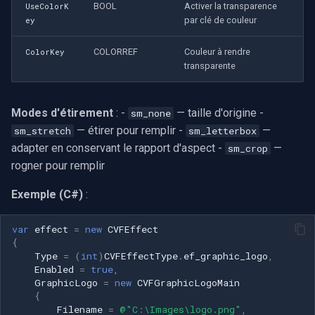
BOOL
Activer la transparence
UseColorK
par clé de couleur
ey
COLORREF
Couleur à rendre
ColorKey
transparente
Modes d'étirement
: -
— taille d'origine -
sm_none
— étirer pour remplir -
—
sm_stretch
sm_letterbox
adapter en conservant le rapport d'aspect -
—
sm_crop
rogner pour remplir
Exemple (C#)
:
var
effect
=
new
CVFEffect
{
Type
=
(
int
)
CVFEffectType
.
ef_graphic_logo
,
Enabled
=
true
,
GraphicLogo
=
new
CVFGraphicLogoMain
{
Filename
=
@"C:\Images\logo.png"
,