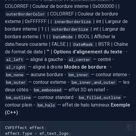
Effets de traitement du bruit
Speco Technologies
COLORREF | Couleur de bordure interne | 0x000000 | |
| COLORREF | Couleur de bordure
outerBorderColor
ef_denoise_cast
EverFocus
externe | 0xFFFFFF | |
| int | Largeur de
innerBorderSize
bordure interne | 1 | |
| int | Largeur de
outerBorderSize
ef_denoise_adaptive
ABUS
bordure externe | 1 | |
| BOOL | Afficher la
DateMode
date/heure courante | FALSE | |
| BSTR | Chaîne
DateMask
ef_denoise_mosquito
Basler
de format de date | "" |
Options d'alignement du texte
: -
— aligné à gauche -
— centré -
al_left
al_center
ef_color_noise
Mobotix
— aligné à droite
Modes de bordure
: -
al_right
— aucune bordure -
— contour interne -
bm_none
bm_inner
ef_mono_noise
Avigilon
— contour externe -
— les
bm_outer
bm_inner_and_outer
deux côtés -
— effet 3D en relief -
bm_embossed
Effets de désentrelacement
AVTech
— contour standard -
—
bm_outline
bm_filled_outline
contour plein -
— effet de halo lumineux
Exemple
bm_halo
ef_deint_blend
LILIN
(C++)
:
ef_deint_triangle
Zavio
CVFEffect
effect
;
effect
.
Type
=
ef_text_logo
;