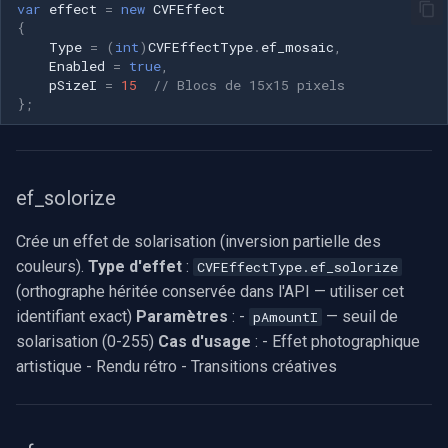
var
effect
=
new
CVFEffect
{
Type
=
(
int
)
CVFEffectType
.
ef_mosaic
,
Enabled
=
true
,
pSizeI
=
15
// Blocs de 15x15 pixels
};
ef_solorize
Crée un effet de solarisation (inversion partielle des
couleurs).
Type d'effet
:
CVFEffectType.ef_solorize
(orthographe héritée conservée dans l'API — utiliser cet
identifiant exact)
Paramètres
: -
— seuil de
pAmountI
solarisation (0-255)
Cas d'usage
: - Effet photographique
artistique - Rendu rétro - Transitions créatives