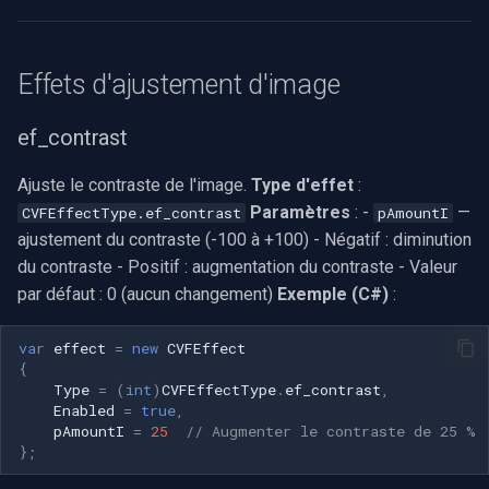
Effets d'ajustement d'image
ef_contrast
Ajuste le contraste de l'image.
Type d'effet
:
Paramètres
: -
—
CVFEffectType.ef_contrast
pAmountI
ajustement du contraste (-100 à +100) - Négatif : diminution
du contraste - Positif : augmentation du contraste - Valeur
par défaut : 0 (aucun changement)
Exemple (C#)
:
var
effect
=
new
CVFEffect
{
Type
=
(
int
)
CVFEffectType
.
ef_contrast
,
Enabled
=
true
,
pAmountI
=
25
// Augmenter le contraste de 25 %
};