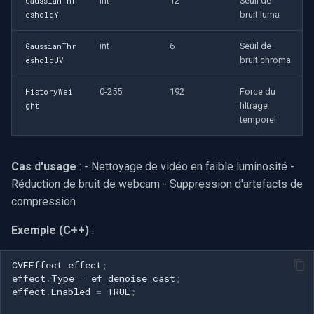
int
12
Seuil de
GaussianThr
bruit luma
esholdY
int
6
Seuil de
GaussianThr
bruit chroma
esholdUV
0-255
192
Force du
HistoryWei
filtrage
ght
temporel
Cas d'usage
: - Nettoyage de vidéo en faible luminosité -
Réduction de bruit de webcam - Suppression d'artefacts de
compression
Exemple (C++)
:
CVFEffect
effect
;
effect
.
Type
=
ef_denoise_cast
;
effect
.
Enabled
=
TRUE
;