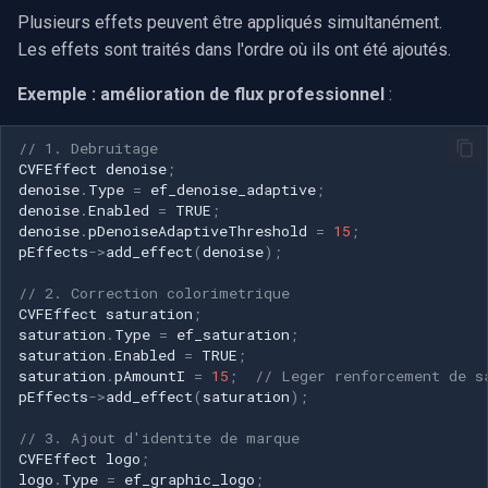
Plusieurs effets peuvent être appliqués simultanément.
Les effets sont traités dans l'ordre où ils ont été ajoutés.
Exemple : amélioration de flux professionnel
:
// 1. Debruitage
CVFEffect
denoise
;
denoise
.
Type
=
ef_denoise_adaptive
;
denoise
.
Enabled
=
TRUE
;
denoise
.
pDenoiseAdaptiveThreshold
=
15
;
pEffects
->
add_effect
(
denoise
);
// 2. Correction colorimetrique
CVFEffect
saturation
;
saturation
.
Type
=
ef_saturation
;
saturation
.
Enabled
=
TRUE
;
saturation
.
pAmountI
=
15
;
// Leger renforcement de s
pEffects
->
add_effect
(
saturation
);
// 3. Ajout d'identite de marque
CVFEffect
logo
;
logo
.
Type
=
ef_graphic_logo
;