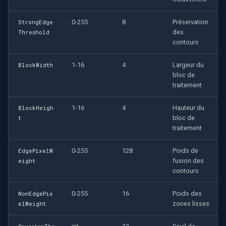
0-255
8
Préservation
StrongEdge
des
Threshold
contours
1-16
4
Largeur du
BlockWidth
bloc de
traitement
1-16
4
Hauteur du
BlockHeigh
bloc de
t
traitement
0-255
128
Poids de
EdgePixelW
fusion des
eight
contours
0-255
16
Poids des
NonEdgePix
zones lisses
elWeight