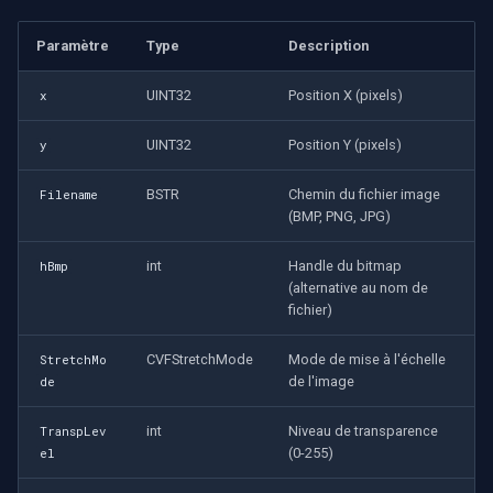
Mode confidentialité
Paramètre
Type
Description
Imou
UINT32
Position X (pixels)
x
Voir aussi
Wyze
UINT32
Position Y (pixels)
y
Aqara
BSTR
Chemin du fichier image
Filename
Verkada
(BMP, PNG, JPG)
Rhombus
int
Handle du bitmap
hBmp
(alternative au nom de
fichier)
Arlo
CVFStretchMode
Mode de mise à l'échelle
StretchMo
Eufy Security
de l'image
de
Tenda
int
Niveau de transparence
TranspLev
(0-255)
el
Mercusys