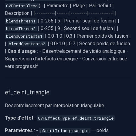
) : | Paramètre | Plage | Par défaut |
CVFDeintBlend
Description | |-----------|-------|---------|-------------| |
| 0-255 | 5 | Premier seuil de fusion | |
blendThresh1
| 0-255 | 9 | Second seuil de fusion | |
blendThresh2
| 0.0-1.0 | 0.3 | Premier poids de fusion |
blendConstants1
|
| 0.0-1.0 | 0.7 | Second poids de fusion
blendConstants2
|
Cas d'usage
: - Désentrelacement de vidéo analogique -
Suppression d'artefacts en peigne - Conversion entrelacé
vers progressif
ef_deint_triangle
Désentrelacement par interpolation triangulaire.
Type d'effet
:
CVFEffectType.ef_deint_triangle
Paramètres
: -
— poids
pDeintTriangleWeight