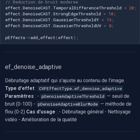
// Reduction de bruit moderee
effect
.
DenoiseCAST
.
TemporalDifferenceThreshold
=
20
;
effect
.
DenoiseCAST
.
StrongEdgeThreshold
=
10
;
effect
.
DenoiseCAST
.
GaussianThresholdY
=
15
;
effect
.
DenoiseCAST
.
GaussianThresholdUV
=
8
;
pEffects
->
add_effect
(
effect
);
ef_denoise_adaptive
Débruitage adaptatif qui s'ajuste au contenu de l'image.
Type d'effet
:
CVFEffectType.ef_denoise_adaptive
Paramètres
: -
— seuil de
pDenoiseAdaptiveThreshold
bruit (0-100) -
— méthode de
pDenoiseAdaptiveBlurMode
flou (0-2)
Cas d'usage
: - Débruitage général - Nettoyage
vidéo - Amélioration de la qualité