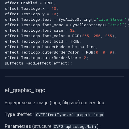
ef_deint_cavt
CP Plus
effect
.
Enabled
=
TRUE
;
effect
.
TextLogo
.
x
=
10
;
effect
.
TextLogo
.
y
=
10
;
Chaînage d'effets
Sanyo
effect
.
TextLogo
.
text
=
SysAllocString
(
L
"Live Stream"
effect
.
TextLogo
.
font_name
=
SysAllocString
(
L
"Arial"
)
Considérations de
BrickCom
effect
.
TextLogo
.
font_size
=
32
;
performance
effect
.
TextLogo
.
font_color
=
RGB
(
255
,
255
,
255
);
effect
.
TextLogo
.
font_bold
=
TRUE
;
Edimax
effect
.
TextLogo
.
borderMode
=
bm_outline
;
Utilisation CPU par effet
effect
.
TextLogo
.
outerBorderColor
=
RGB
(
0
,
0
,
0
);
Uniview (UNV)
effect
.
TextLogo
.
outerBorderSize
=
2
;
pEffects
->
add_effect
(
effect
);
Conseils d'optimisation
Hanwha Vision
Combinaisons d'effets
courantes
Tiandy
ef_graphic_logo
Amélioration de webcam
EZVIZ
Superpose une image (logo, filigrane) sur la vidéo.
Rendu film vintage
Wisenet
Type d'effet
:
CVFEffectType.ef_graphic_logo
Paramètres
(structure
) :
CVFGraphicLogoMain
Qualité broadcast
Annke