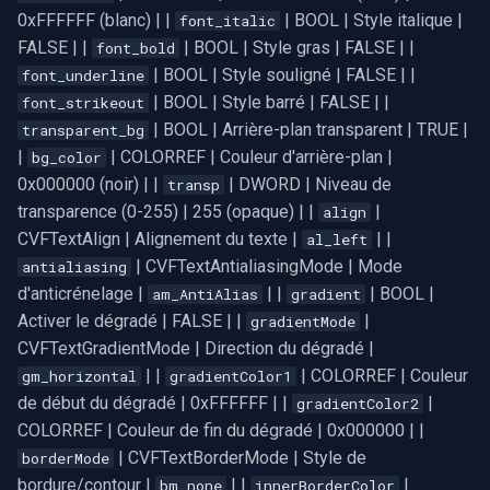
ef_mirror_right
INSTAR
0xFFFFFF (blanc) | |
| BOOL | Style italique |
font_italic
OpenGL
FALSE | |
| BOOL | Style gras | FALSE | |
font_bold
Effets artistiques
Zmodo
| BOOL | Style souligné | FALSE | |
font_underline
AWS
| BOOL | Style barré | FALSE | |
font_strikeout
ef_blur
Arecont Vision
| BOOL | Arrière-plan transparent | TRUE |
transparent_bg
Spécifique à Windows
|
| COLORREF | Couleur d'arrière-plan |
bg_color
ef_marble
JVC
0x000000 (noir) | |
| DWORD | Niveau de
transp
Spécifique à Linux
transparence (0-255) | 255 (opaque) | |
|
align
ef_posterize
Toshiba
CVFTextAlign | Alignement du texte |
| |
al_left
Spécifique à Apple
| CVFTextAntialiasingMode | Mode
antialiasing
ef_mosaic
LG
d'anticrénelage |
| |
| BOOL |
am_AntiAlias
gradient
Activer le dégradé | FALSE | |
|
gradientMode
ef_solorize
Linksys
CVFTextGradientMode | Direction du dégradé |
| |
| COLORREF | Couleur
gm_horizontal
gradientColor1
ef_spray
LTS
de début du dégradé | 0xFFFFFF | |
|
gradientColor2
COLORREF | Couleur de fin du dégradé | 0x000000 | |
ef_shake_down
Q-See
| CVFTextBorderMode | Style de
borderMode
bordure/contour |
| |
|
bm_none
innerBorderColor