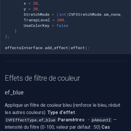
x
=
20
,
y
=
20
,
StretchMode
=
(
int
)
CVFStretchMode
.
sm_none
,
TranspLevel
=
200
,
UseColorKey
=
false
}
};
effectsInterface
.
add_effect
(
effect
);
Effets de filtre de couleur
ef_blue
Applique un filtre de couleur bleu (renforce le bleu, réduit
les autres couleurs).
Type d'effet
:
Paramètres
: -
—
CVFEffectType.ef_blue
pAmountI
intensité du filtre (0-100, valeur par défaut : 50)
Cas