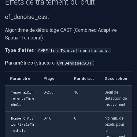
Effets de traitement du bruit
ef_denoise_cast
Algorithme de débruitage CAST (Combined Adaptive
Spatial-Temporal).
Type d'effet
:
CVFEffectType.ef_denoise_cast
Paramètres
(structure
) :
CVFDenoiseCAST
Paramètre
Plage
Par défaut
Description
0-255
16
Seuil de
TemporalDif
détection de
ferenceThre
mouvement
shold
0-16
0
Nb min. de
NumberOfMot
pixels pour
ionPixelsTh
le
reshold
mouvement