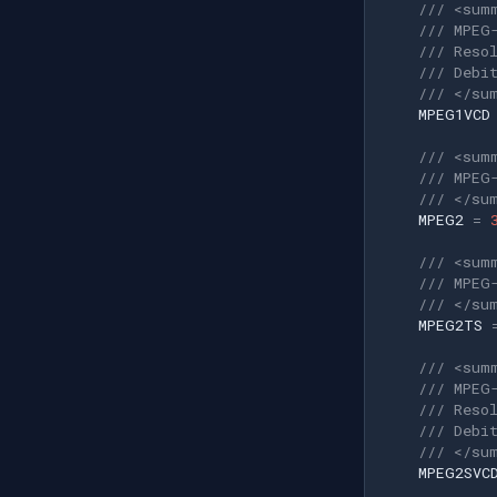
/// <sum
/// MPEG
/// Reso
/// Debi
/// </su
MPEG1VCD
/// <sum
/// MPEG
/// </su
MPEG2
=
/// <sum
/// MPEG
/// </su
MPEG2TS
/// <sum
/// MPEG
/// Reso
/// Debi
/// </su
MPEG2SVC