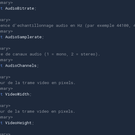
mmary>
nt
AudioBitrate
;
mary>
uence d'echantillonnage audio en Hz (par exemple 44100, 
mmary>
nt
AudioSamplerate
;
mary>
re de canaux audio (1 = mono, 2 = stereo).
mmary>
nt
AudioChannels
;
mary>
eur de la trame video en pixels.
mmary>
nt
VideoWidth
;
mary>
eur de la trame video en pixels.
mmary>
nt
VideoHeight
;
mary>