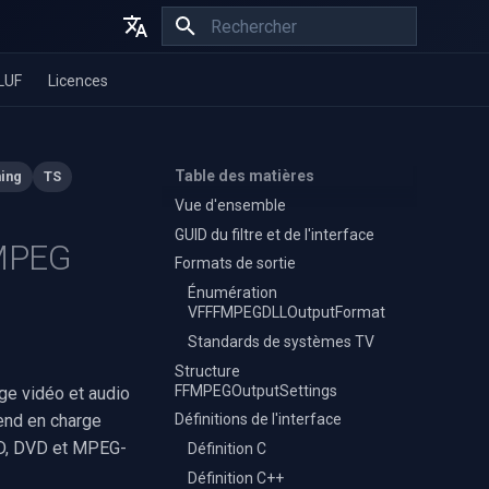
Initialisation de la recherche
English
LUF
Licences
Español
Français
Table des matières
ing
TS
Vue d'ensemble
GUID du filtre et de l'interface
FMPEG
Formats de sortie
Énumération
VFFFMPEGDLLOutputFormat
Standards de systèmes TV
Structure
FFMPEGOutputSettings
ge vidéo et audio
end en charge
Définitions de l'interface
CD, DVD et MPEG-
Définition C
Définition C++