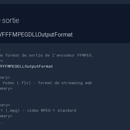
 sortie
 VFFFMPEGDLLOutputFormat
>
de format de sortie de l'encodeur FFMPEG.
y>
VFFFMPEGDLLOutputFormat
mary>
h Video (.flv) - format de streaming web
mmary>
mary>
-1 (.mpg) - video MPEG-1 standard
mmary>
1
,