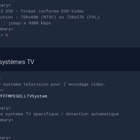
mary>
-2 DVD - format conforme DVD-Video
lution : 720x480 (NTSC) ou 720x576 (PAL)
t : jusqu'a 9800 kbps
mmary>
=
6
 systèmes TV
>
e systeme television pour l'encodage video.
y>
VFFFMPEGDLLTVSystem
mary>
de systeme TV specifique / detection automatique
mmary>
,
mary>