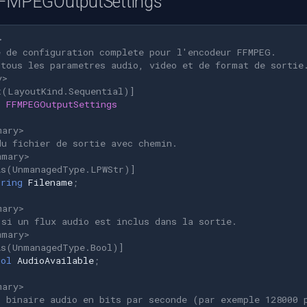
FFMPEGOutputSettings
>
e de configuration complete pour l'encodeur FFMPEG.
 tous les parametres audio, video et de format de sortie
y>
t(LayoutKind.Sequential)]
t
FFMPEGOutputSettings
mary>
du fichier de sortie avec chemin.
mmary>
As(UnmanagedType.LPWStr)]
tring
Filename
;
mary>
 si un flux audio est inclus dans la sortie.
mmary>
As(UnmanagedType.Bool)]
ool
AudioAvailable
;
mary>
t binaire audio en bits par seconde (par exemple 128000 