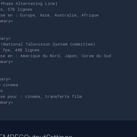
(Phase Alternating Line)
ps, 576 lignes
ise en : Europe, Asie, Australie, Afrique
mmary>
mary>
 (National Television System Committee)
7 fps, 480 lignes
ise en : Amerique du Nord, Japon, Coree du Sud
mmary>
,
mary>
e cinema
ps
ise pour : cinema, transferts film
mmary>