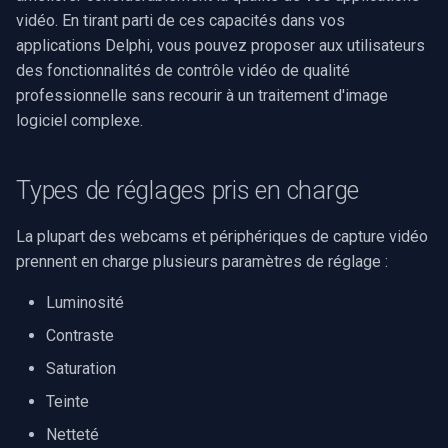
Implémentation en VB6
SDK .NET
i
vidéo. En tirant parti de ces capacités dans vos
Video Edit SDK
Filtres source FFmpeg
Effets audio
Sources vidéo
Traitement audio
Ubiquiti
applications Delphi, vous pouvez proposer aux utilisateurs
o
Définition des valeurs de
SDK C++
des fonctionnalités de contrôle vidéo de qualité
réglage
Video Edit SDK FFmpeg
IA
Guides
Encodeurs vidéo
Foscam
n
professionnelle sans recourir à un traitement d'image
logiciel complexe.
d
Implémentation en Delphi
Déploiement
Unity
Tutoriels vidéo
Décodeurs vidéo
TP-Link
e
Implémentation en C++
Configuration requise
Utilisation du serveur MCP
Vision par ordinateur
Encodeurs audio
Vivotek
Types de réglages pris en charge
l
MFC
Matrice des plateformes
Extraits de code
Logiciels tiers
Visualiseurs audio
Panasonic / i-PRO
a
La plupart des webcams et périphériques de capture vidéo
Implémentation en VB6
prennent en charge plusieurs paramètres de réglage :
r
Migration from v15
Envoi des journaux
Détection de mouvement
Puits
Sony
Bonnes pratiques
Luminosité
e
d'implémentation des
Journal des modifications
Déploiement
Sorties
Lorex
Contraste
c
réglages vidéo
Saturation
Guides des marques de
MAUI
Analyseurs
D-Link
h
Ressources supplémentaires
caméras
Teinte
e
Démultiplexeurs
Honeywell
Netteté
r