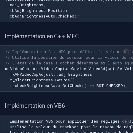
CP Plus
adj_Brightness
,
tbAdjBrightness
.
Position
,
Sanyo
cbAdjBrightnessAuto
.
Checked
)
;
BrickCom
Implémentation en C++ MFC
Edimax
// Implémentation C++ MFC pour définir la valeur de l
// Utilise la position du curseur pour la valeur de r
Uniview (UNV)
// L'état de la case à cocher détermine si l'auto-aju
m_VideoCapture
.
Video_CaptureDevice_VideoAdjust_SetVal
Hanwha Vision
TxVFVideoCapAdjust
::
adj_Brightness
,
m_sliderBrightness
.
GetPos
(),
m_checkBrightnessAuto
.
GetCheck
()
==
BST_CHECKED
);
Tiandy
EZVIZ
Implémentation en VB6
Wisenet
Annke