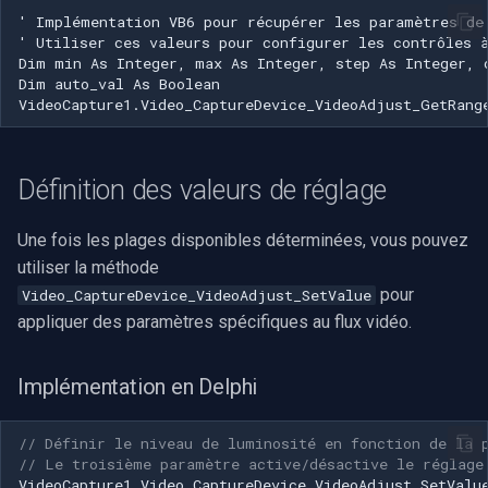
Speco Technologies
EverFocus
ABUS
Basler
Définition des valeurs de réglage
Mobotix
Une fois les plages disponibles déterminées, vous pouvez
utiliser la méthode
Avigilon
pour
Video_CaptureDevice_VideoAdjust_SetValue
appliquer des paramètres spécifiques au flux vidéo.
AVTech
Implémentation en Delphi
LILIN
Zavio
// Définir le niveau de luminosité en fonction de la 
// Le troisième paramètre active/désactive le réglage
VideoCapture1
.
Video_CaptureDevice_VideoAdjust_SetValu