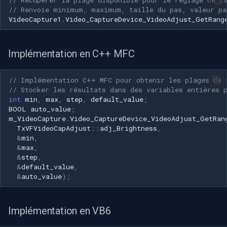
INSTAR
// Renvoie minimum, maximum, taille du pas, valeur pa
VideoCapture1
.
Video_CaptureDevice_VideoAdjust_GetRang
OpenGL
Zmodo
AWS
Implémentation en C++ MFC
Arecont Vision
Spécifique à Windows
// Implémentation C++ MFC pour obtenir les plages de 
JVC
// Stocker les résultats dans des variables entières 
Spécifique à Linux
int
min
,
max
,
step
,
default_value
;
Toshiba
BOOL
auto_value
;
m_VideoCapture
.
Video_CaptureDevice_VideoAdjust_GetRan
Spécifique à Apple
TxVFVideoCapAdjust
::
adj_Brightness
,
LG
&
min
,
&
max
,
&
step
,
Linksys
&
default_value
,
&
auto_value
);
LTS
Q-See
Implémentation en VB6