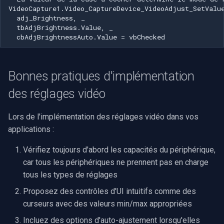
Imou
Wyze
Aqara
Bonnes pratiques d'implémentation
des réglages vidéo
Verkada
Lors de l'implémentation des réglages vidéo dans vos
Rhombus
applications :
Arlo
Vérifiez toujours d'abord les capacités du périphérique,
car tous les périphériques ne prennent pas en charge
Eufy Security
tous les types de réglages
Proposez des contrôles d'UI intuitifs comme des
Tenda
curseurs avec des valeurs min/max appropriées
Mercusys
Incluez des options d'auto-ajustement lorsqu'elles