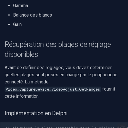
Gamma
Serveur RTSP
Pelco
c
Balance des blancs
h
Compositeur de vidéo en
Swann
Gain
direct
e
GeoVision
Pont
Récupération des plages de réglage
ACTi
disponibles
ElevenLabs
Canon
Avant de définir des réglages, vous devez déterminer
Spécial
quelles plages sont prises en charge par le périphérique
Cisco
connecté. La méthode
Decklink
fournit
Video_CaptureDevice_VideoAdjust_GetRanges
Grandstream
cette information.
NVIDIA
FLIR / Teledyne
AMA
Implémentation en Delphi
Milesight
OpenCV
// Récupérer la plage disponible pour le réglage de l