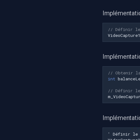
Implémentati
// Définir l
VideoCapture
Implémentat
// Obtenir l
int
balanceL
// Définir l
m_VideoCaptu
Implémentati