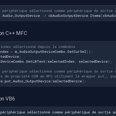
e périphérique sélectionné comme périphérique de sortie 
1
.
Audio_OutputDevice
:=
cbAudioOutputDevice
.
Items
[
cbAudi
ion C++ MFC
'index sélectionné depuis la combobox
Index
=
m_AudioOutputDeviceCombo
.
GetCurSel
();
ctedDevice
;
tDeviceCombo
.
GetLBText
(
selectedIndex
,
selectedDevice
);
e périphérique sélectionné comme périphérique de sortie 
rs de propriété COM en MFC utilisent le wrapper put_, pa
re
.
put_Audio_OutputDevice
(
selectedDevice
);
on VB6