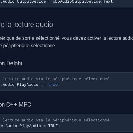
e la lecture audio
hérique de sortie sélectionné, vous devez activer la lecture aud
 le périphérique sélectionné.
on Delphi
a lecture audio via le périphérique sélectionné
1
.
Audio_PlayAudio
:=
true
;
ion C++ MFC
a lecture audio via le périphérique sélectionné
re
.
Audio_PlayAudio
=
TRUE
;