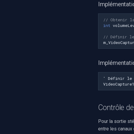
Implémentat
// Obtenir l
int
volumeLe
// Définir l
m_VideoCaptu
Implémentati
Contrôle de
Pour la sortie sté
entre les canaux 