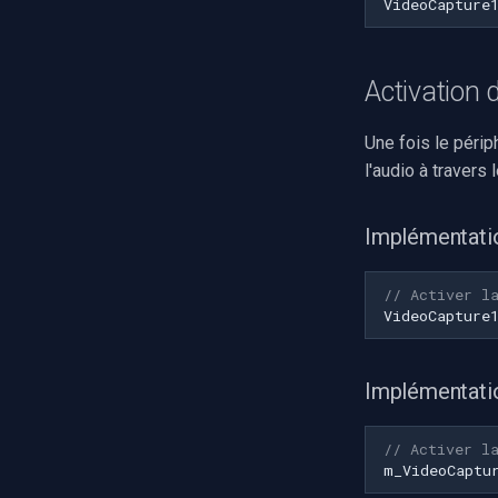
Activation d
Une fois le périp
l'audio à travers
Implémentati
// Activer l
VideoCapture
Implémentat
// Activer l
m_VideoCaptu