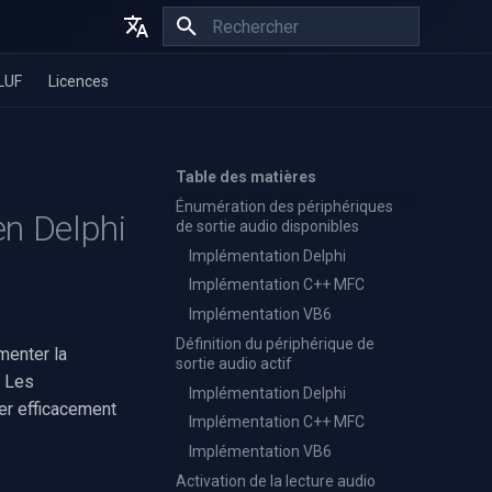
Initialisation de la recherche
English
LUF
Licences
Español
Français
Table des matières
Énumération des périphériques
en Delphi
de sortie audio disponibles
Implémentation Delphi
Implémentation C++ MFC
Implémentation VB6
Définition du périphérique de
menter la
sortie audio actif
. Les
Implémentation Delphi
er efficacement
Implémentation C++ MFC
Implémentation VB6
Activation de la lecture audio