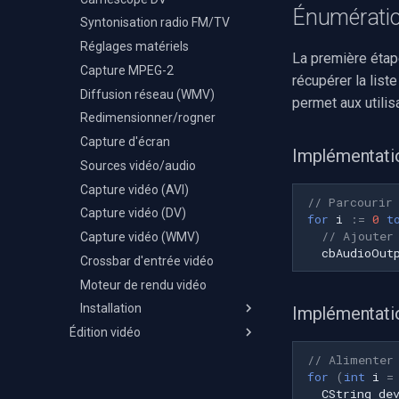
Énumération
Syntonisation radio FM/TV
Réglages matériels
La première étap
Capture MPEG-2
récupérer la list
Diffusion réseau (WMV)
permet aux utilis
Redimensionner/rogner
Capture d'écran
Implémentati
Sources vidéo/audio
Capture vidéo (AVI)
// Parcourir
Capture vidéo (DV)
for
i
:=
0
t
// Ajouter
Capture vidéo (WMV)
cbAudioOut
Crossbar d'entrée vidéo
Moteur de rendu vidéo
Installation
Implémentat
Édition vidéo
C++ Builder
Journal des modifications
Delphi
// Alimenter
for
(
int
i
=
Déploiement
Visual Basic 6
CString
de