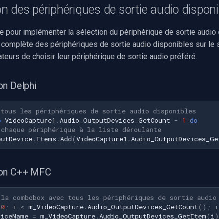
 des périphériques de sortie audio disponi
e pour implémenter la sélection du périphérique de sortie audio 
e complète des périphériques de sortie audio disponibles sur le
ateurs de choisir leur périphérique de sortie audio préféré.
on Delphi
 tous les périphériques de sortie audio disponibles
o
VideoCapture1
.
Audio_OutputDevices_GetCount
-
1
do
 chaque périphérique à la liste déroulante
putDevice
.
Items
.
Add
(
VideoCapture1
.
Audio_OutputDevices_Ge
ion C++ MFC
 la combobox avec tous les périphériques de sortie audio
0
;
i
<
m_VideoCapture
.
Audio_OutputDevices_GetCount
();
i
viceName
=
m_VideoCapture
.
Audio_OutputDevices_GetItem
(
i
)