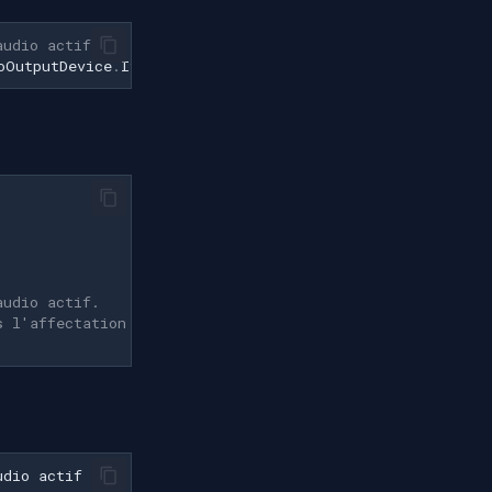
audio actif
oOutputDevice
.
ItemIndex
]
;
audio actif.
s l'affectation directe.