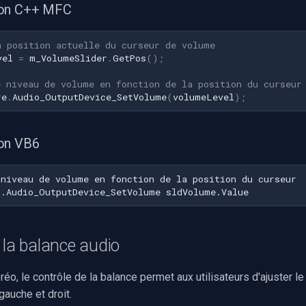
ion C++ MFC
a position actuelle du curseur de volume
vel
=
m_VolumeSlider
.
GetPos
();
e niveau de volume en fonction de la position du curseur
re
.
Audio_OutputDevice_SetVolume
(
volumeLevel
);
on VB6
 la balance audio
réo, le contrôle de la balance permet aux utilisateurs d'ajuster le
gauche et droit.