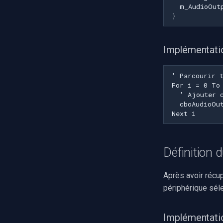
Installation
Visual Studio
m_AudioOut
}
C++ Builder
Delphi
Visual Basic 6
Implémentati
Visual Studio
Définition d
Après avoir récup
périphérique séle
Implémentati