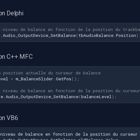
on Delphi
e niveau de balance en fonction de la position du trackb
1
.
Audio_OutputDevice_SetBalance
(
tbAudioBalance
.
Position
)
ion C++ MFC
a position actuelle du curseur de balance
evel
=
m_BalanceSlider
.
GetPos
();
e niveau de balance en fonction de la position du curseu
re
.
Audio_OutputDevice_SetBalance
(
balanceLevel
);
on VB6