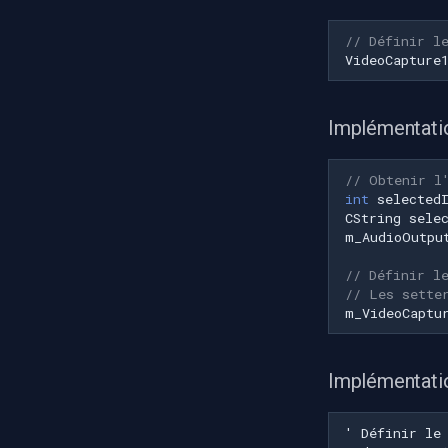
// Définir l
VideoCapture
Implémentat
// Obtenir l
int
selected
CString
sele
m_AudioOutpu
// Définir l
// Les sette
m_VideoCaptu
Implémentati