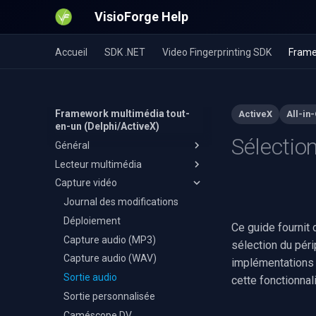
VisioForge Help
Accueil
SDK .NET
Video Fingerprinting SDK
Frame
Framework multimédia tout-
ActiveX
All-in
en-un (Delphi/ActiveX)
Sélectio
Général
Lecteur multimédia
Installation 64 bits
Capture vidéo
Installation des ressources
Journal des modifications
OTA
Déploiement
Journal des modifications
Plusieurs flux vidéo
Déploiement
Ce guide fournit
Installation
Capture audio (MP3)
sélection du péri
Capture audio (WAV)
C++ Builder
implémentations 
Sortie audio
Delphi
cette fonctionnal
Sortie personnalisée
Visual Basic 6
Caméscope DV
Visual Studio