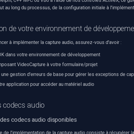
elphi, C++ MFC ou VB6 à l'aide de nos contrôles ActiveX, ce gu
 au long du processus, de la configuration initiale à l'implémenta
ion de votre environnement de développeme
er à implémenter la capture audio, assurez-vous d'avoir :
SDK dans votre environnement de développement
mposant VideoCapture à votre formulaire/projet
 une gestion d'erreurs de base pour gérer les exceptions de cap
tre application pour accéder au matériel audio
s codecs audio
des codecs audio disponibles
 de l'implémentation de la capture audio consiste à récupérer la