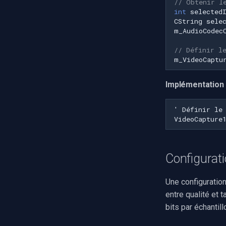
// Obtenir l
int
selected
CString
sele
m_AudioCodec
// Définir l
m_VideoCaptu
Implémentation
Configurat
Une configuration
entre qualité et t
bits par échantil