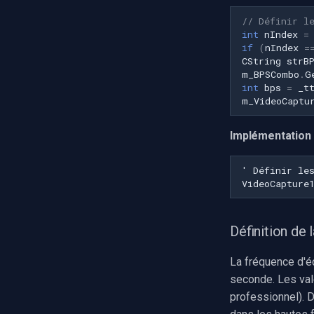
// Définir l
int
nIndex
=
if
(
nIndex
=
CString
strB
m_BPSCombo
.
G
int
bps
=
_t
m_VideoCaptu
Implémentation
Définition de 
La fréquence d'é
seconde. Les val
professionnel). 