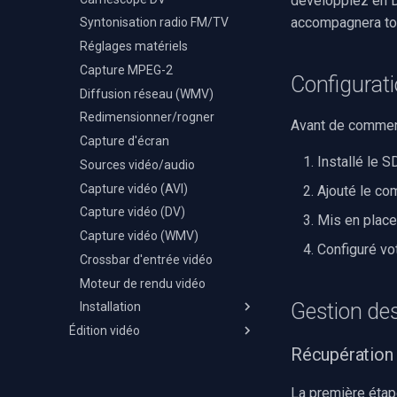
développiez en D
accompagnera tout
Syntonisation radio FM/TV
Réglages matériels
Capture MPEG-2
Configurat
Diffusion réseau (WMV)
Redimensionner/rogner
Avant de commenc
Capture d'écran
Installé le 
Sources vidéo/audio
Capture vidéo (AVI)
Ajouté le co
Capture vidéo (DV)
Mis en place
Capture vidéo (WMV)
Configuré vo
Crossbar d'entrée vidéo
Moteur de rendu vidéo
Gestion de
Installation
Édition vidéo
C++ Builder
Récupération 
Journal des modifications
Delphi
Déploiement
Visual Basic 6
La première étape