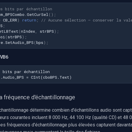
es bits par échantillon
m_BPSCombo
.
GetCurSel
();
=
CB_ERR
)
return
;
// Aucune sélection — conserver la val
PS
;
etLBText
(
nIndex
,
strBPS
);
toi
(
strBPS
);
re
.
SetAudio_BPS
(
bps
);
 VB6
la fréquence d'échantillonnage
chantillonnage détermine combien d'échantillons audio sont capt
eurs courantes incluent 8 000 Hz, 44 100 Hz (qualité CD) et 48 
Des fréquences d'échantillonnage plus élevées capturent davant