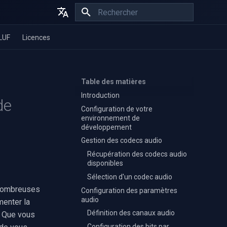
Initialisation de la recherche
English
LUF
Licences
Español
Français
Table des matières
Introduction
de
Configuration de votre
environnement de
développement
Gestion des codecs audio
Récupération des codecs audio
disponibles
Sélection d'un codec audio
 nombreuses
Configuration des paramètres
audio
menter la
Définition des canaux audio
. Que vous
Configuration des bits par