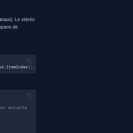
anaux). Le stéréo
espace de
s2
.
ItemIndex
])
;
eur actuelle