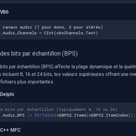
 VB6
des bits par échantillon (BPS)
its par échantillon (BPS) affecte la plage dynamique et la qualit
 incluent 8, 16 et 24 bits, les valeurs supérieures offrant une me
 fichiers plus importantes.
Delphi
es bits par échantillon (typiquement 8, 16 ou 24)
1
.
Audio_BPS
:=
StrToInt
(
cbBPS2
.
Items
[
cbBPS2
.
ItemIndex
])
;
 C++ MFC