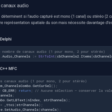
s canaux audio
déterminent si l'audio capturé est mono (1 canal) ou stéréo (2 c
ure représentation spatiale du son mais nécessite davantage d'
Delphi
e nombre de canaux audio (1 pour mono, 2 pour stéréo)
1
.
Audio_Channels
:=
StrToInt
(
cbChannels2
.
Items
[
cbChannel
 C++ MFC
es canaux audio (1 pour mono, 2 pour stéréo)
m_ChannelsCombo
.
GetCurSel
();
=
CB_ERR
)
return
;
// Aucune sélection — conserver la val
hannels
;
mbo
.
GetLBText
(
nIndex
,
strChannels
);
=
_ttoi
(
strChannels
);
re
.
SetAudio_Channels
(
channels
);