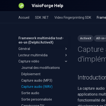
VisioForge Help
Accueil
SDK .NET
Video Fingerprinting SDK
Frame
Framework multimédia tout-
ActiveX
All-in
en-un (Delphi/ActiveX)
Capture 
Général
Lecteur multimédia
Installation 64 bits
d'implém
Capture vidéo
Installation des ressources
Journal des modifications
OTA
Déploiement
Journal des modifications
Plusieurs flux vidéo
Déploiement
Introductio
Installation
Capture audio (MP3)
Capture audio (WAV)
C++ Builder
La capture audio
Sortie audio
Delphi
applications mult
Sortie personnalisée
Visual Basic 6
fonctionnalité d
Caméscope DV
Visual Studio