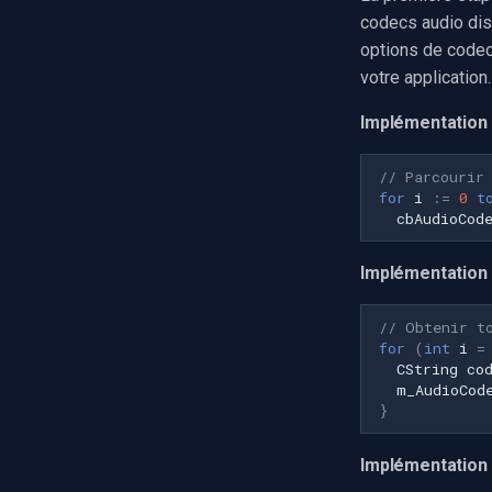
Installation
Visual Studio
codecs audio dis
C++ Builder
options de codec
Delphi
votre application.
Visual Basic 6
Implémentation 
Visual Studio
// Parcourir
for
i
:=
0
t
cbAudioCod
Implémentation
// Obtenir t
for
(
int
i
=
CString
co
m_AudioCod
}
Implémentation