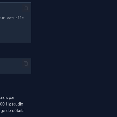
eur actuelle
urés par
000 Hz (audio
age de détails