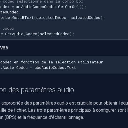
e codec sélectionné dans la combo box
Index
=
m_AudioCodecCombo
.
GetCurSel
();
ctedCodec
;
Combo
.
GetLBText
(
selectedIndex
,
selectedCodec
);
e codec
re
.
SetAudio_Codec
(
selectedCodec
);
 VB6
ion des paramètres audio
 appropriée des paramètres audio est cruciale pour obtenir l'équ
aille de fichier. Les trois paramètres principaux à configurer sont
lon (BPS) et la fréquence d'échantillonnage.