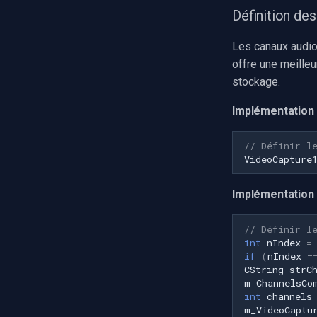
Définition de
Les canaux audio 
offre une meille
stockage.
Implémentation 
// Définir l
VideoCapture
Implémentation
// Définir l
int
nIndex
=
if
(
nIndex
=
CString
strC
m_ChannelsCo
int
channels
m_VideoCaptu