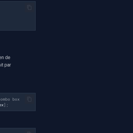
en de
it par
combo box
ex
]
;