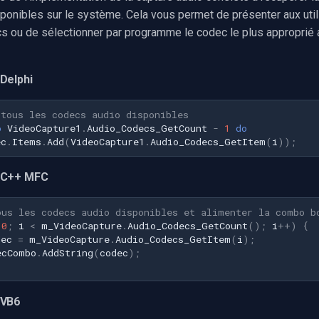
ponibles sur le système. Cela vous permet de présenter aux uti
s ou de sélectionner par programme le codec le plus approprié
Delphi
 tous les codecs audio disponibles
o
VideoCapture1
.
Audio_Codecs_GetCount
-
1
do
ec
.
Items
.
Add
(
VideoCapture1
.
Audio_Codecs_GetItem
(
i
))
;
 C++ MFC
ous les codecs audio disponibles et alimenter la combo b
0
;
i
<
m_VideoCapture
.
Audio_Codecs_GetCount
();
i
++
)
{
dec
=
m_VideoCapture
.
Audio_Codecs_GetItem
(
i
);
ecCombo
.
AddString
(
codec
);
 VB6