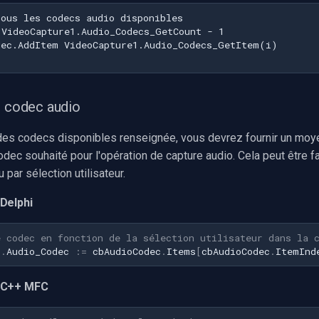
n codec audio
e des codecs disponibles renseignée, vous devrez fournir un moy
odec souhaité pour l'opération de capture audio. Cela peut être fa
par sélection utilisateur.
Delphi
e codec en fonction de la sélection utilisateur dans la 
1
.
Audio_Codec
:=
cbAudioCodec
.
Items
[
cbAudioCodec
.
ItemInd
 C++ MFC