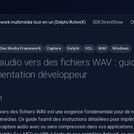
work multimédia tout-en-un (Delphi/ActiveX)
SDK DirectShow
C
-One Media Framework
Capture
Delphi
VCL
WAV
Windows
audio vers des fichiers WAV : gui
entation développeur
n
 vers des fichiers WAV est une exigence fondamentale pour de
imédias. Ce guide fournit des instructions détaillées pour implé
e capture audio avec ou sans compression dans vos applications