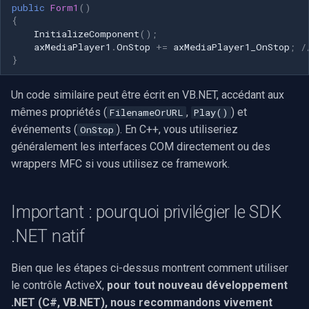
public
Form1
()
{
InitializeComponent
();
axMediaPlayer1
.
OnStop
+=
axMediaPlayer1_OnStop
;
/
}
Un code similaire peut être écrit en VB.NET, accédant aux
mêmes propriétés (
,
) et
FilenameOrURL
Play()
événements (
). En C++, vous utiliseriez
OnStop
généralement les interfaces COM directement ou des
wrappers MFC si vous utilisez ce framework.
Important : pourquoi privilégier le SDK
.NET natif
Bien que les étapes ci-dessus montrent comment utiliser
le contrôle ActiveX,
pour tout nouveau développement
.NET (C#, VB.NET), nous recommandons vivement