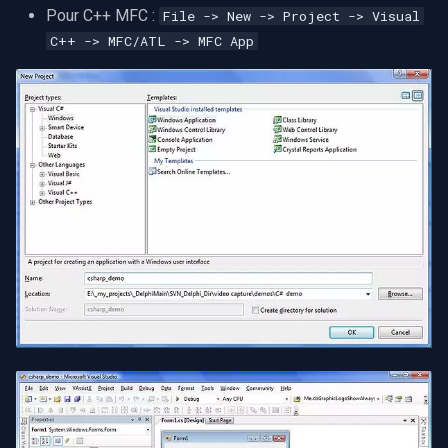
Pour C++ MFC :
File -> New -> Project -> Visual
C++ -> MFC/ATL -> MFC App
Imou
Wyze
Aqara
Verkada
Rhombus
Arlo
Eufy Security
Tenda
Mercusys