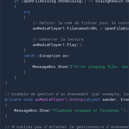
if
(
openFileDialog
.
ShowDialog
()
==
DialogResult
.
O
{
try
{
// Définir le nom de fichier pour le cont
axMediaPlayer1
.
FilenameOrURL
=
openFileDi
// Démarrer la lecture
axMediaPlayer1
.
Play
();
}
catch
(
Exception
ex
)
{
MessageBox
.
Show
(
$"Error playing file: {ex
}
}
}
// Exemple de gestion d'un événement (par exemple, le
private
void
axMediaPlayer1_OnStop
(
object
sender
,
Eve
{
MessageBox
.
Show
(
"Playback stopped or finished."
);
}
// N'oubliez pas d'attacher le gestionnaire d'événeme