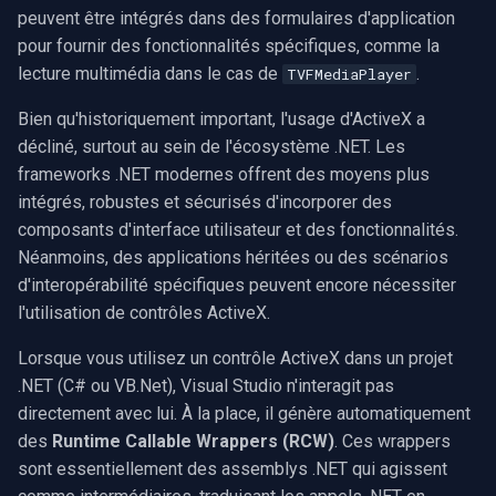
peuvent être intégrés dans des formulaires d'application
Capture vidéo (WMV)
Serveur RTSP
Pelco
c
pour fournir des fonctionnalités spécifiques, comme la
Conclusion
lecture multimédia dans le cas de
.
TVFMediaPlayer
h
Crossbar d'entrée vidéo
Compositeur de vidéo en
Swann
direct
e
Bien qu'historiquement important, l'usage d'ActiveX a
Moteur de rendu vidéo
GeoVision
décliné, surtout au sein de l'écosystème .NET. Les
Pont
frameworks .NET modernes offrent des moyens plus
Installation
ACTi
intégrés, robustes et sécurisés d'incorporer des
ElevenLabs
composants d'interface utilisateur et des fonctionnalités.
Canon
Néanmoins, des applications héritées ou des scénarios
Spécial
d'interopérabilité spécifiques peuvent encore nécessiter
Cisco
l'utilisation de contrôles ActiveX.
Decklink
Grandstream
Lorsque vous utilisez un contrôle ActiveX dans un projet
NVIDIA
.NET (C# ou VB.Net), Visual Studio n'interagit pas
FLIR / Teledyne
directement avec lui. À la place, il génère automatiquement
AMA
des
Runtime Callable Wrappers (RCW)
. Ces wrappers
Milesight
sont essentiellement des assemblys .NET qui agissent
OpenCV