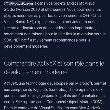
outils
SDK .NET
(
) dans vos projets Microsoft Visual
TVFMediaPlayer
i
Video Edit SDK
Syntonisation radio FM/TV
Filtres source FFmpeg
Effets audio
Sources vidéo
Traitement audio
Ubiquiti
Studio (version 2010 et ultérieures). Nous couvrirons les
o
Étape 3 : ajouter le contrôle
SDK C++
étapes nécessaires pour les environnements C++, C# et
ActiveX à la boîte à outils
Video Edit SDK FFmpeg
Réglages matériels
IA
Guides
Encodeurs vidéo
Foscam
n
Visual Basic .NET, expliquerons les mécanismes sous-
jacents et discuterons de considérations importantes,
d
Étape 4 : sélectionner le
Déploiement
Capture MPEG-2
Unity
Tutoriels vidéo
Décodeurs vidéo
TP-Link
notamment des raisons pour lesquelles la migration vers le
contrôle TVFMediaPlayer
e
SDK .NET natif est vivement recommandée pour le
Configuration requise
Diffusion réseau (WMV)
Utilisation du serveur MCP
Vision par ordinateur
Encodeurs audio
Vivotek
développement moderne.
l
Étape 5 : ajouter le contrôle
à votre formulaire
Matrice des plateformes
Redimensionner/rogner
Extraits de code
Logiciels tiers
Visualiseurs audio
Panasonic / i-PRO
a
Comprendre ActiveX et son rôle dans le
r
Étape 6 : interagir avec le
Migration from v15
Capture d'écran
Envoi des journaux
Détection de mouvement
Puits
Sony
développement moderne
contrôle (code)
e
Journal des modifications
Sources vidéo/audio
Déploiement
Sorties
Lorex
c
ActiveX, une technologie développée par Microsoft, permet
Important : pourquoi
aux composants logiciels (contrôles) d'interagir entre eux,
privilégier le SDK .NET natif
Guides des marques de
Capture vidéo (AVI)
MAUI
Analyseurs
D-Link
h
quel que soit le langage dans lequel ils ont été initialement
caméras
e
écrits. Elle repose sur le Component Object Model (COM).
Dépannage des problèmes
Capture vidéo (DV)
Démultiplexeurs
Honeywell
Dans le contexte de Visual Studio, les contrôles ActiveX
courants
r