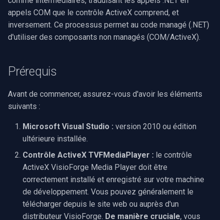
comme intermédiaires, traduisant les appels .NET en
INSTAR
appels COM que le contrôle ActiveX comprend, et
OpenGL
inversement. Ce processus permet au code managé (.NET)
Zmodo
d'utiliser des composants non managés (COM/ActiveX).
AWS
Arecont Vision
Spécifique à Windows
Prérequis
JVC
Spécifique à Linux
Avant de commencer, assurez-vous d'avoir les éléments
Toshiba
suivants :
Spécifique à Apple
Microsoft Visual Studio :
version 2010 ou édition
LG
ultérieure installée.
Linksys
Contrôle ActiveX TVFMediaPlayer :
le contrôle
ActiveX VisioForge Media Player doit être
LTS
correctement installé et enregistré sur votre machine
de développement. Vous pouvez généralement le
Q-See
télécharger depuis le site web ou auprès d'un
distributeur VisioForge.
De manière cruciale
, vous