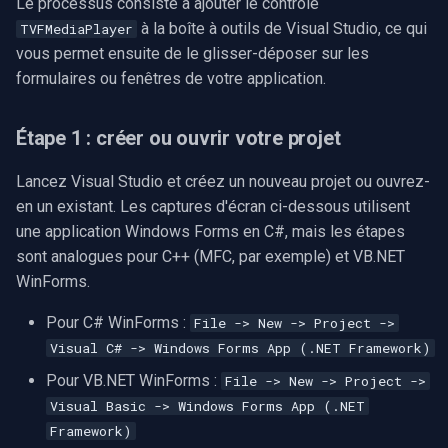
CP Plus
Le processus consiste à ajouter le contrôle
à la boîte à outils de Visual Studio, ce qui
TVFMediaPlayer
Sanyo
vous permet ensuite de le glisser-déposer sur les
formulaires ou fenêtres de votre application.
BrickCom
Étape 1 : créer ou ouvrir votre projet
Edimax
Lancez Visual Studio et créez un nouveau projet ou ouvrez-
Uniview (UNV)
en un existant. Les captures d'écran ci-dessous utilisent
une application Windows Forms en C#, mais les étapes
Hanwha Vision
sont analogues pour C++ (MFC, par exemple) et VB.NET
WinForms.
Tiandy
Pour C# WinForms :
File -> New -> Project ->
EZVIZ
Visual C# -> Windows Forms App (.NET Framework)
Pour VB.NET WinForms :
File -> New -> Project ->
Wisenet
Visual Basic -> Windows Forms App (.NET
Framework)
Annke