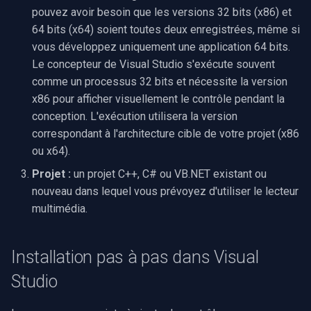
Speco Technologies
pouvez avoir besoin que les versions 32 bits (x86) et
64 bits (x64) soient toutes deux enregistrées, même si
EverFocus
vous développez uniquement une application 64 bits.
Le concepteur de Visual Studio s'exécute souvent
ABUS
comme un processus 32 bits et nécessite la version
x86 pour afficher visuellement le contrôle pendant la
Basler
conception. L'exécution utilisera la version
correspondant à l'architecture cible de votre projet (x86
Mobotix
ou x64).
Projet :
un projet C++, C# ou VB.NET existant ou
Avigilon
nouveau dans lequel vous prévoyez d'utiliser le lecteur
multimédia.
AVTech
LILIN
Installation pas à pas dans Visual
Studio
Zavio