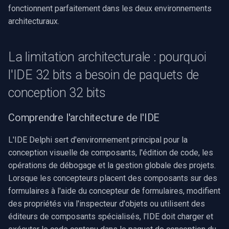
test et de vérification
fonctionnent parfaitement dans les deux environnements
INSTAR
OpenGL
architecturaux.
Vérification multiplateforme
Zmodo
AWS
Interprétation des résultats
La limitation architecturale : pourquoi
Arecont Vision
de test
Spécifique à Windows
l'IDE 32 bits a besoin de paquets de
JVC
Guide de dépannage avancé
conception 32 bits
Spécifique à Linux
Toshiba
Résoudre les problèmes
Comprendre l'architecture de l'IDE
Spécifique à Apple
d'installation courants
LG
L'IDE Delphi sert d'environnement principal pour la
Travailler avec des paquets
conception visuelle de composants, l'édition de code, les
Linksys
de composants tiers
opérations de débogage et la gestion globale des projets.
Lorsque les concepteurs placent des composants sur des
LTS
Bonnes pratiques pour les
formulaires à l'aide du concepteur de formulaires, modifient
composants externes
des propriétés via l'inspecteur d'objets ou utilisent des
Q-See
éditeurs de composants spécialisés, l'IDE doit charger et
Synthèse et