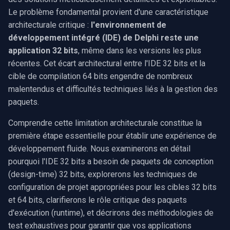
de recherche du compilateur
Capture vidéo (WMV)
Le problème fondamental provient d'une caractéristique
Serveur RTSP
Pelco
c
architecturale critique :
l'environnement de
Éviter les erreurs courantes
h
Crossbar d'entrée vidéo
Compositeur de vidéo en
Swann
développement intégré (IDE) de Delphi reste une
de configuration
direct
application 32 bits
, même dans les versions les plus
e
Moteur de rendu vidéo
GeoVision
récentes. Cet écart architectural entre l'IDE 32 bits et la
Stratégies de gestion des
Pont
cible de compilation 64 bits engendre de nombreux
paquets d'exécution (runtime)
Installation
ACTi
malentendus et difficultés techniques liés à la gestion des
ElevenLabs
paquets.
Choisir les approches
Canon
d'édition de liens
Comprendre cette limitation architecturale constitue la
Spécial
première étape essentielle pour établir une expérience de
Cisco
Processus de configuration
développement fluide. Nous examinerons en détail
Decklink
détaillé
pourquoi l'IDE 32 bits a besoin de paquets de conception
Grandstream
(design-time) 32 bits, explorerons les techniques de
NVIDIA
Considérations relatives au
configuration de projet appropriées pour les cibles 32 bits
FLIR / Teledyne
déploiement
et 64 bits, clarifierons le rôle critique des paquets
AMA
d'exécution (runtime), et décrirons des méthodologies de
Milesight
Méthodologies complètes de
test exhaustives pour garantir que vos applications
OpenCV