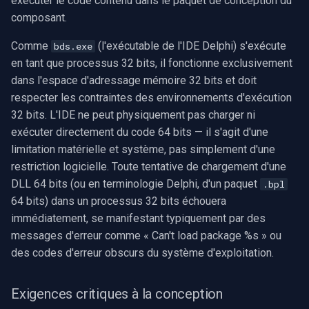
exécuter le code contenu dans le paquet de conception du
Speco Technologies
recommandations
composant.
EverFocus
Comme
(l'exécutable de l'IDE Delphi) s'exécute
bds.exe
Stratégies clés de mise en
en tant que processus 32 bits, il fonctionne exclusivement
œuvre
ABUS
dans l'espace d'adressage mémoire 32 bits et doit
respecter les contraintes des environnements d'exécution
Basler
32 bits. L'IDE ne peut physiquement pas charger ni
exécuter directement du code 64 bits — il s'agit d'une
Mobotix
limitation matérielle et système, pas simplement d'une
restriction logicielle. Toute tentative de chargement d'une
Avigilon
DLL 64 bits (ou en terminologie Delphi, d'un paquet
.bpl
64 bits) dans un processus 32 bits échouera
AVTech
immédiatement, se manifestant typiquement par des
messages d'erreur comme « Can't load package %s » ou
LILIN
des codes d'erreur obscurs du système d'exploitation.
Zavio
Exigences critiques à la conception