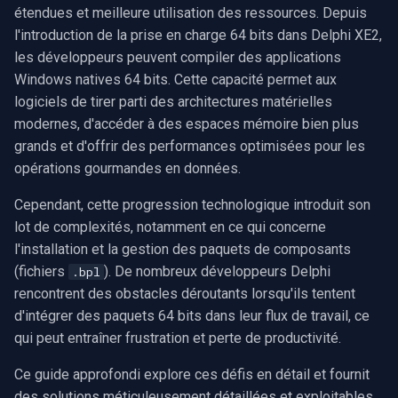
conception
SDK .NET
étendues et meilleure utilisation des ressources. Depuis
i
Video Edit SDK
Syntonisation radio FM/TV
Filtres source FFmpeg
Effets audio
Sources vidéo
Traitement audio
Ubiquiti
l'introduction de la prise en charge 64 bits dans Delphi XE2,
o
Mise en œuvre étape par
SDK C++
les développeurs peuvent compiler des applications
étape : installation des
Video Edit SDK FFmpeg
Réglages matériels
IA
Guides
Encodeurs vidéo
Foscam
n
Windows natives 64 bits. Cette capacité permet aux
paquets de conception 32
logiciels de tirer parti des architectures matérielles
d
bits
Déploiement
Capture MPEG-2
Unity
Tutoriels vidéo
Décodeurs vidéo
TP-Link
modernes, d'accéder à des espaces mémoire bien plus
e
grands et d'offrir des performances optimisées pour les
Première étape essentielle
Configuration requise
Diffusion réseau (WMV)
Utilisation du serveur MCP
Vision par ordinateur
Encodeurs audio
Vivotek
opérations gourmandes en données.
l
: installer les composants
32 bits
Matrice des plateformes
Redimensionner/rogner
Extraits de code
Logiciels tiers
Visualiseurs audio
Panasonic / i-PRO
Cependant, cette progression technologique introduit son
a
lot de complexités, notamment en ce qui concerne
r
Vérification et dépannage
Migration from v15
Capture d'écran
Envoi des journaux
Détection de mouvement
Puits
Sony
l'installation et la gestion des paquets de composants
e
(fichiers
). De nombreux développeurs Delphi
.bpl
Configuration avancée :
Journal des modifications
Sources vidéo/audio
Déploiement
Sorties
Lorex
rencontrent des obstacles déroutants lorsqu'ils tentent
c
définition des chemins de
d'intégrer des paquets 64 bits dans leur flux de travail, ce
bibliothèque du projet pour le
Guides des marques de
Capture vidéo (AVI)
MAUI
Analyseurs
D-Link
h
qui peut entraîner frustration et perte de productivité.
développement bi-plateforme
caméras
e
Ce guide approfondi explore ces défis en détail et fournit
Capture vidéo (DV)
Démultiplexeurs
Honeywell
Configuration des chemins
des solutions méticuleusement détaillées et exploitables.
r