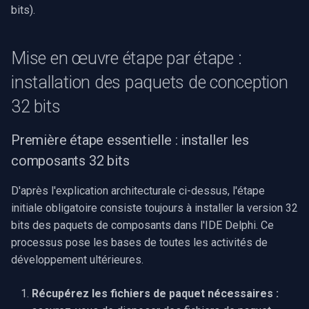
bits).
Imou
Mise en œuvre étape par étape :
Wyze
installation des paquets de conception
Aqara
32 bits
Verkada
Première étape essentielle : installer les
composants 32 bits
Rhombus
D'après l'explication architecturale ci-dessus, l'étape
Arlo
initiale obligatoire consiste toujours à installer la version 32
bits des paquets de composants dans l'IDE Delphi. Ce
Eufy Security
processus pose les bases de toutes les activités de
développement ultérieures.
Tenda
Récupérez les fichiers de paquet nécessaires :
Mercusys