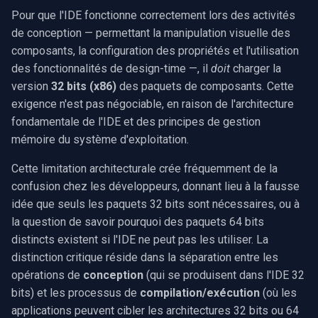
CP Plus
Pour que l'IDE fonctionne correctement lors des activités
de conception — permettant la manipulation visuelle des
Sanyo
composants, la configuration des propriétés et l'utilisation
des fonctionnalités de design-time —, il
doit
charger la
BrickCom
version
32 bits (x86)
des paquets de composants. Cette
exigence n'est pas négociable, en raison de l'architecture
Edimax
fondamentale de l'IDE et des principes de gestion
mémoire du système d'exploitation.
Uniview (UNV)
Cette limitation architecturale crée fréquemment de la
Hanwha Vision
confusion chez les développeurs, donnant lieu à la fausse
idée que seuls les paquets 32 bits sont nécessaires, ou à
Tiandy
la question de savoir pourquoi des paquets 64 bits
distincts existent si l'IDE ne peut pas les utiliser. La
EZVIZ
distinction critique réside dans la séparation entre les
opérations de
conception
(qui se produisent dans l'IDE 32
Wisenet
bits) et les processus de
compilation/exécution
(où les
applications peuvent cibler les architectures 32 bits ou 64
Annke