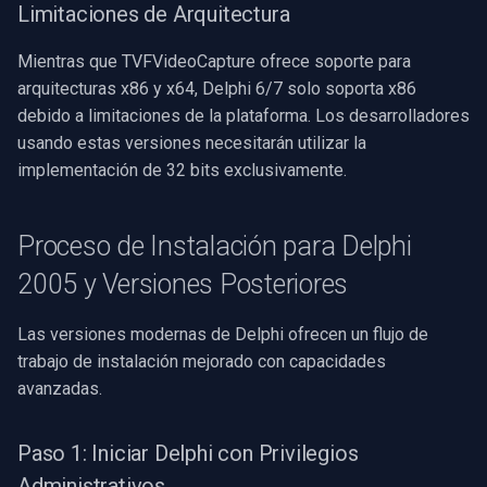
Limitaciones de Arquitectura
Imou
Mientras que TVFVideoCapture ofrece soporte para
arquitecturas x86 y x64, Delphi 6/7 solo soporta x86
Wyze
debido a limitaciones de la plataforma. Los desarrolladores
usando estas versiones necesitarán utilizar la
Aqara
implementación de 32 bits exclusivamente.
Verkada
Proceso de Instalación para Delphi
Rhombus
2005 y Versiones Posteriores
Arlo
Las versiones modernas de Delphi ofrecen un flujo de
trabajo de instalación mejorado con capacidades
Eufy Security
avanzadas.
Tenda
Paso 1: Iniciar Delphi con Privilegios
Mercusys
Administrativos