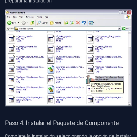
preparar la instalación.
Speco Technologies
Problemas de Instalación
de Archivo de Recursos
EverFocus
(.otares)
ABUS
Soporte Técnico y Recursos
Adicionales
Basler
Mobotix
Avigilon
AVTech
LILIN
Paso 4: Instalar el Paquete de Componente
Zavio
Complete la instalación seleccionando la opción de instalar